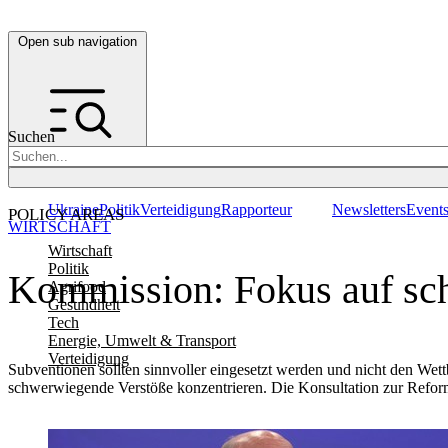
Open sub navigation
Suchen
Ukraine
Politik
Verteidigung
Rapporteur
Newsletters
Event
POLICY AREAS
WIRTSCHAFT
Wirtschaft
Politik
Kommission: Fokus auf sch
Agrifood
Gesundheit
Tech
Energie, Umwelt & Transport
Verteidigung
Subventionen sollten sinnvoller eingesetzt werden und nicht den Wett
schwerwiegende Verstöße konzentrieren. Die Konsultation zur Reform 