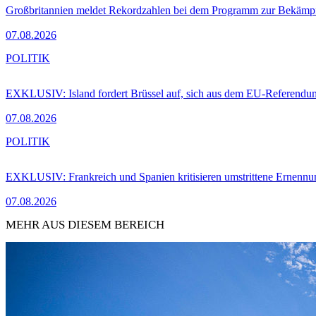
Großbritannien meldet Rekordzahlen bei dem Programm zur Bekämpf
07.08.2026
POLITIK
EXKLUSIV: Island fordert Brüssel auf, sich aus dem EU-Referendu
07.08.2026
POLITIK
EXKLUSIV: Frankreich und Spanien kritisieren umstrittene Ernennu
07.08.2026
MEHR AUS DIESEM BEREICH