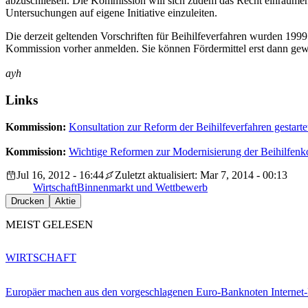
abzuschließen. Die Kommission will sich zudem das Recht einräumen 
Untersuchungen auf eigene Initiative einzuleiten.
Die derzeit geltenden Vorschriften für Beihilfeverfahren wurden 1999 
Kommission vorher anmelden. Sie können Fördermittel erst dann gew
ayh
Links
Kommission:
Konsultation zur Reform der Beihilfeverfahren gestarte
Kommission:
Wichtige Reformen zur Modernisierung der Beihilfenkon
Jul 16, 2012 - 16:44
Zuletzt aktualisiert: Mar 7, 2014 - 00:13
Wirtschaft
Binnenmarkt und Wettbewerb
Drucken
Aktie
MEIST GELESEN
WIRTSCHAFT
Europäer machen aus den vorgeschlagenen Euro-Banknoten Interne