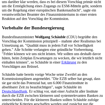
uns darüber klar werden, dass es bei diesem Vorschlag primär nicht
um die Ermöglichung eines Zugangs zu ESM-Mitteln geht, sondern
um die Regelung einer europäischen Bankenaufsicht", sagte ein
verantwortlicher Beamter des Finanzministeriums in einer ersten
Reaktion auf den Vorschlag der Kommission.
Vorbehalte der Bundesregierung
Bundesfinanzminister
Wolfgang Schäuble
(CDU) begrüßte den
Vorschlag der Kommission prinzipiell – mahnte aber Realismus bei
Umsetzung an. "Qualität muss in jedem Fall vor Schnelligkeit
gehen." Alle Schritte verlangten eine gründliche Vorbereitung.
"Fehler können wir uns nicht leisten. Wir sollten uns deshalb davor
hüten, beim Zeitplan Erwartungen zu wecken, die wir letztlich nicht
einhalten können", so Schäuble in einer
Erklärung
zu den
Vorschlägen aus Brüssel.
Schäuble hatte bereits vorige Woche seine Zweifel an den
Kommissionsplänen angemeldet. "Die EZB selber hat gesagt, dass
sie gar nicht das Potenzial hat, um 6.000 Finanzinstitute in
absehbarer Zeit zu beaufsichtigen", sagte Schäuble im
Deutschlandfunk
. Er schlug vor, statt einer Aufsicht aller Institute
durch die EZB zwischen kleineren und systemrelevanten Banken zu
unterscheiden. Für die kleineren Banken sollten Schäuble zufolge
einheitliche Kriterien geschaffen werden und zunächst nur die