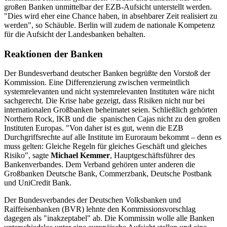
großen Banken unmittelbar der EZB-Aufsicht unterstellt werden.
"Dies wird eher eine Chance haben, in absehbarer Zeit realisiert zu
werden", so Schäuble. Berlin will zudem de nationale Kompetenz
für die Aufsicht der Landesbanken behalten.
Reaktionen der Banken
Der Bundesverband deutscher Banken begrüßte den Vorstoß der
Kommission. Eine Differenzierung zwischen vermeintlich
systemrelevanten und nicht systemrelevanten Instituten wäre nicht
sachgerecht. Die Krise habe gezeigt, dass Risiken nicht nur bei
internationalen Großbanken beheimatet seien. Schließlich gehörten
Northern Rock, IKB und die spanischen Cajas nicht zu den großen
Instituten Europas. "Von daher ist es gut, wenn die EZB
Durchgriffsrechte auf alle Institute im Euroraum bekommt – denn es
muss gelten: Gleiche Regeln für gleiches Geschäft und gleiches
Risiko", sagte
Michael Kemmer
, Hauptgeschäftsführer des
Bankenverbandes. Dem Verband gehören unter anderen die
Großbanken Deutsche Bank, Commerzbank, Deutsche Postbank
und UniCredit Bank.
Der Bundesverbandes der Deutschen Volksbanken und
Raiffeisenbanken (BVR) lehnte den Kommissionsvorschlag
dagegen als "inakzeptabel" ab. Die Kommissin wolle alle Banken