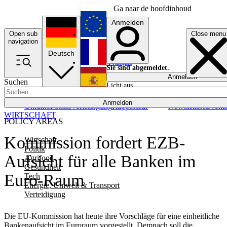
Ga naar de hoofdinhoud
Anmelden
Open sub
Close menu
English
navigation
Deutsch
Français
Sie sind abgemeldet.
Anmelden
Suchen
Licht aus
Español
Anmelden
Ukraine
Politik
Verteidigung
Rapporteur
Newsletters
Event
WIRTSCHAFT
POLICY AREAS
Kommission fordert EZB-
Wirtschaft
Politik
Aufsicht für alle Banken im
Agrifood
Gesundheit
Euro-Raum
Tech
Energie, Umwelt & Transport
Verteidigung
Die EU-Kommission hat heute ihre Vorschläge für eine einheitliche
Bankenaufsicht im Euroraum vorgestellt. Demnach soll die