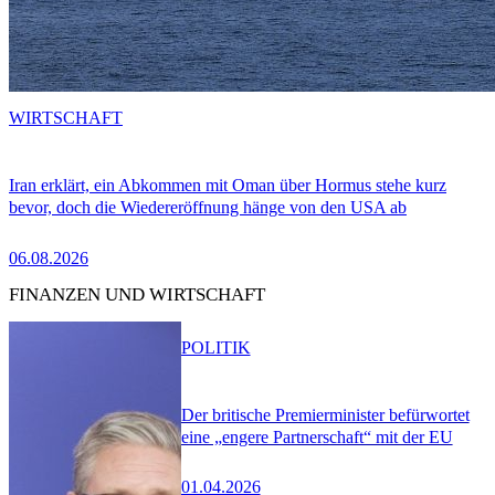
WIRTSCHAFT
Iran erklärt, ein Abkommen mit Oman über Hormus stehe kurz
bevor, doch die Wiedereröffnung hänge von den USA ab
06.08.2026
FINANZEN UND WIRTSCHAFT
POLITIK
Der britische Premierminister befürwortet
eine „engere Partnerschaft“ mit der EU
01.04.2026