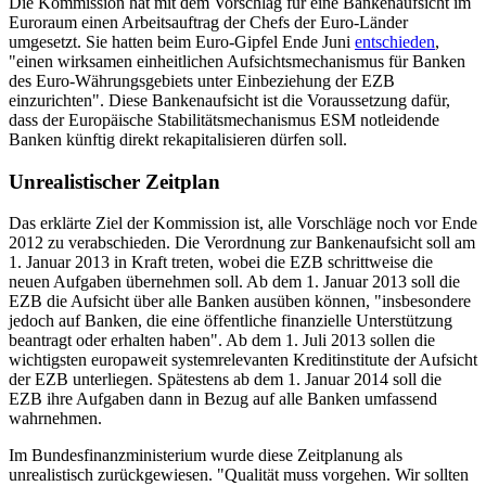
Die Kommission hat mit dem Vorschlag für eine Bankenaufsicht im
Euroraum einen Arbeitsauftrag der Chefs der Euro-Länder
umgesetzt. Sie hatten beim Euro-Gipfel Ende Juni
entschieden
,
"einen wirksamen einheitlichen Aufsichtsmechanismus für Banken
des Euro-Währungsgebiets unter Einbeziehung der EZB
einzurichten". Diese Bankenaufsicht ist die Voraussetzung dafür,
dass der Europäische Stabilitätsmechanismus ESM notleidende
Banken künftig direkt rekapitalisieren dürfen soll.
Unrealistischer Zeitplan
Das erklärte Ziel der Kommission ist, alle Vorschläge noch vor Ende
2012 zu verabschieden. Die Verordnung zur Bankenaufsicht soll am
1. Januar 2013 in Kraft treten, wobei die EZB schrittweise die
neuen Aufgaben übernehmen soll. Ab dem 1. Januar 2013 soll die
EZB die Aufsicht über alle Banken ausüben können, "insbesondere
jedoch auf Banken, die eine öffentliche finanzielle Unterstützung
beantragt oder erhalten haben". Ab dem 1. Juli 2013 sollen die
wichtigsten europaweit systemrelevanten Kreditinstitute der Aufsicht
der EZB unterliegen. Spätestens ab dem 1. Januar 2014 soll die
EZB ihre Aufgaben dann in Bezug auf alle Banken umfassend
wahrnehmen.
Im Bundesfinanzministerium wurde diese Zeitplanung als
unrealistisch zurückgewiesen. "Qualität muss vorgehen. Wir sollten