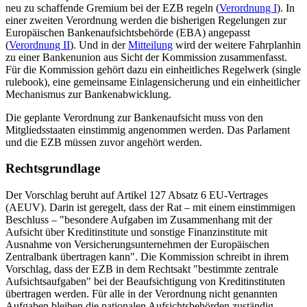
neu zu schaffende Gremium bei der EZB regeln (
Verordnung I
). In
einer zweiten Verordnung werden die bisherigen Regelungen zur
Europäischen Bankenaufsichtsbehörde (EBA) angepasst
(
Verordnung II
). Und in der
Mitteilung
wird der weitere Fahrplanhin
zu einer Bankenunion aus Sicht der Kommission zusammenfasst.
Für die Kommission gehört dazu ein einheitliches Regelwerk (single
rulebook), eine gemeinsame Einlagensicherung und ein einheitlicher
Mechanismus zur Bankenabwicklung.
Die geplante Verordnung zur Bankenaufsicht muss von den
Mitgliedsstaaten einstimmig angenommen werden. Das Parlament
und die EZB müssen zuvor angehört werden.
Rechtsgrundlage
Der Vorschlag beruht auf Artikel 127 Absatz 6 EU-Vertrages
(AEUV). Darin ist geregelt, dass der Rat – mit einem einstimmigen
Beschluss – "besondere Aufgaben im Zusammenhang mit der
Aufsicht über Kreditinstitute und sonstige Finanzinstitute mit
Ausnahme von Versicherungsunternehmen der Europäischen
Zentralbank übertragen kann". Die Kommission schreibt in ihrem
Vorschlag, dass der EZB in dem Rechtsakt "bestimmte zentrale
Aufsichtsaufgaben" bei der Beaufsichtigung von Kreditinstituten
übertragen werden. Für alle in der Verordnung nicht genannten
Aufgaben bleiben die nationalen Aufsichtsbehörden zuständig.