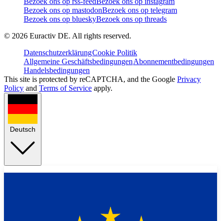
Bezoek ons op rss-feed
Bezoek ons op instagram
Bezoek ons op mastodon
Bezoek ons op telegram
Bezoek ons op bluesky
Bezoek ons op threads
©
2026
Euractiv DE. All rights reserved.
Datenschutzerklärung
Cookie Politik
Allgemeine Geschäftsbedingungen
Abonnementbedingungen
Handelsbedingungen
This site is protected by reCAPTCHA, and the Google
Privacy
Policy
and
Terms of Service
apply.
Deutsch