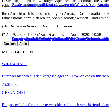
Levick fügte hinzu, ein wichtiger Aspekt sei darüber hinaus die Abs
Bundesregierung will Strafzahlungen für Windkraftprojekte nic
schlage eine „ehrgeizige globale Dimension mit einer starken Rolle 
Ihrer Ansicht nach ist dies ein sehr guter Ansatz: „Das international
Finanzströme dorthin zu lenken, wo sie benötigt werden – und um da
[Bearbeitet von Benjamin Fox und Tim Steins]
Apr 9, 2020 - 10:58
Zuletzt aktualisiert: Apr 9, 2020 - 10:59
Coronavirus-Auswirkungen: Bis zu 50 Prozent weniger Luftv
Was ist eigentlich „grüne“ Wirtschaft? Kommission ergeht sich i
Frankreich prescht vor: Gemeinsam 450 Milliarden Euro für d
Energie, Umwelt & Transport
Coronavirus
Frans Timmermans
G
Drucken
Aktie
MEIST GELESEN
WIRTSCHAFT
Europäer machen aus den vorgeschlagenen Euro-Banknoten Interne
25.07.2026
GESUNDHEIT
Bulgariens hohe Geburtenrate verschleiert die sich verschärfende dem