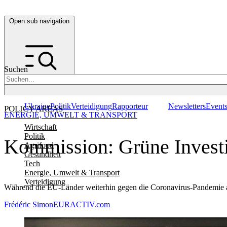
Open sub navigation
Suchen
Ukraine
Politik
Verteidigung
Rapporteur
Newsletters
Event
POLICY AREAS
ENERGIE, UMWELT & TRANSPORT
Wirtschaft
Politik
Kommission: Grüne Investi
Agrifood
Gesundheit
Tech
Energie, Umwelt & Transport
Verteidigung
Während die EU-Länder weiterhin gegen die Coronavirus-Pandemie an
Frédéric Simon
EURACTIV.com