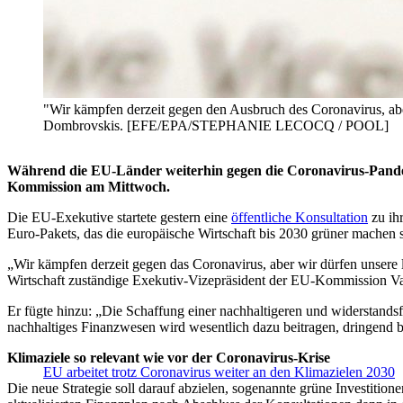
"Wir kämpfen derzeit gegen den Ausbruch des Coronavirus, aber
Dombrovskis. [EFE/EPA/STEPHANIE LECOCQ / POOL]
Während die EU-Länder weiterhin gegen die Coronavirus-Pandemi
Kommission am Mittwoch.
Die EU-Exekutive startete gestern eine
öffentliche Konsultation
zu ihr
Euro-Pakets, das die europäische Wirtschaft bis 2030 grüner machen s
„Wir kämpfen derzeit gegen das Coronavirus, aber wir dürfen unsere la
Wirtschaft zuständige Exekutiv-Vizepräsident der EU-Kommission V
Er fügte hinzu: „Die Schaffung einer nachhaltigeren und widerstand
nachhaltiges Finanzwesen wird wesentlich dazu beitragen, dringend be
Klimaziele so relevant wie vor der Coronavirus-Krise
EU arbeitet trotz Coronavirus weiter an den Klimazielen 2030
Die neue Strategie soll darauf abzielen, sogenannte grüne Investitio