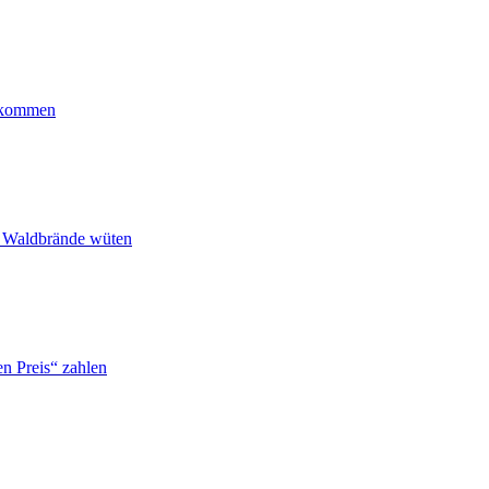
ankommen
n Waldbrände wüten
n Preis“ zahlen