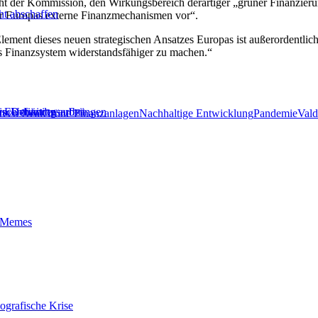
icht der Kommission, den Wirkungsbereich derartiger „grüner Finanzier
ht abschaffen
für Europas externe Finanzmechanismen vor“.
e Element dieses neuen strategischen Ansatzes Europas ist außerordentlic
s Finanzsystem widerstandsfähiger zu machen.“
erschmutzung
n Definitionsarbeit
ie EU-Länder aufbringen
reen Deal
Grüne Finanzanlagen
Nachhaltige Entwicklung
Pandemie
Vald
t-Memes
ografische Krise