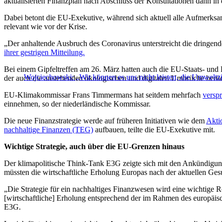
aktualisierten Finanzplan nach Abschluss der Konsultationen dann in 
Dabei betont die EU-Exekutive, während sich aktuell alle Aufmerksa
relevant wie vor der Krise.
„Der anhaltende Ausbruch des Coronavirus unterstreicht die dringend
ihrer gestrigen Mitteilung.
Bei einem Gipfeltreffen am 26. März hatten auch die EU-Staats- und
Wojciechowski: „Wir können es uns nicht leisten, die Umweltzi
der auch die anstehenden ökologischen und digitalen Umbrüche berüc
EU-Klimakommissar Frans Timmermans hat seitdem mehrfach
versp
einnehmen, so der niederländische Kommissar.
Die neue Finanzstrategie werde auf früheren Initiativen wie dem
Akti
nachhaltige Finanzen (TEG)
aufbauen, teilte die EU-Exekutive mit.
Wichtige Strategie, auch über die EU-Grenzen hinaus
Der klimapolitische Think-Tank E3G zeigte sich mit den Ankündigun
müssten die wirtschaftliche Erholung Europas nach der aktuellen Gesu
„Die Strategie für ein nachhaltiges Finanzwesen wird eine wichtige R
[wirtschaftliche] Erholung entsprechend der im Rahmen des europäisc
E3G.