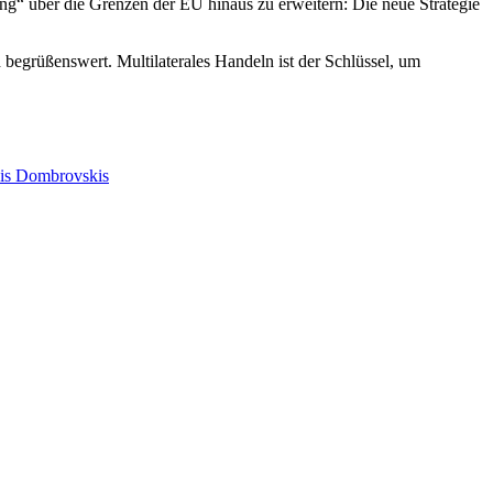
ung“ über die Grenzen der EU hinaus zu erweitern: Die neue Strategie
h begrüßenswert. Multilaterales Handeln ist der Schlüssel, um
is Dombrovskis