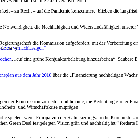
der zweiten Jahreshälfte 2020 verabschieden.
mkeit – zu Recht – auf die Pandemie konzentriere, blieben die langfri
e Notwendigkeit, die Nachhaltigkeit und Widerstandsfähigkeit unserer
 Regierungschefs die Kommission aufgefordert, mit der Vorbereitung 
ele zu vernachlässigen“
ksichtigt.
rochen
, „auf eine grüne Konjunkturbelebung hinzuarbeiten“. Saubere 
onsplan aus dem Jahr 2018
über die „Finanzierung nachhaltigen Wachs
gen der Kommission zufrieden und betonte, die Bedeutung grüner Fin
ndheits- und Wirtschaftskrise mitprägen.
olle spielen, wenn Europa von der Stabilisierungs- in die Konjunktur- 
hen Green Deal festgelegten Vision grün und nachhaltig ist,“ forderte 