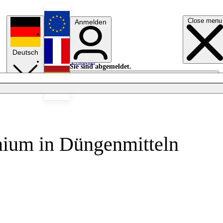
Close menu
Anmelden
English
Deutsch
Français
Sie sind abgemeldet.
Anmelden
Licht aus
Español
mium in Düngenmitteln