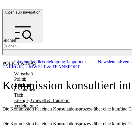
Open sub navigation
Suchen
Ukraine
Politik
Verteidigung
Rapporteur
Newsletters
Event
POLICY AREAS
ENERGIE, UMWELT & TRANSPORT
Wirtschaft
Politik
Kommission konsultiert in
Agrifood
Gesundheit
Tech
Energie, Umwelt & Transport
Verteidigung
Die Kommission hat einen Konsultationsprozess über eine künftige
Die Kommission hat einen Konsultationsprozess über eine künftige