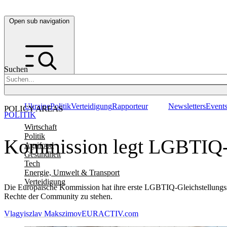
Open sub navigation
Suchen
Ukraine
Politik
Verteidigung
Rapporteur
Newsletters
Event
POLICY AREAS
POLITIK
Wirtschaft
Politik
Kommission legt LGBTIQ-S
Agrifood
Gesundheit
Tech
Energie, Umwelt & Transport
Verteidigung
Die Europäische Kommission hat ihre erste LGBTIQ-Gleichstellungsstr
Rechte der Community zu stehen.
Vlagyiszlav Makszimov
EURACTIV.com