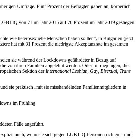
vorherigen Umfrage. Fünf Prozent der Befragten gaben an, körperlich
für LGBTIQ von 71 im Jahr 2015 auf 76 Prozent im Jahr 2019 gestiegen
hte wie heterosexuelle Menschen haben sollten“, in Bulgarien (jetzt
ztere hat mit 31 Prozent die niedrigste Akzeptanzrate im gesamten
seien sie während der Lockdowns gefährdeter in Bezug auf
die von ihren Familien abgelehnt werden. Oder für diejenigen, die
ropäischen Sektion der
International Lesbian, Gay, Bisexual, Trans
d sie praktisch „mit sie misshandelnden Familienmitgliedern in
downs im Frühling.
ldeten Fälle angeführt.
explizit auch, wenn sie sich gegen LGBTIQ-Personen richten – und