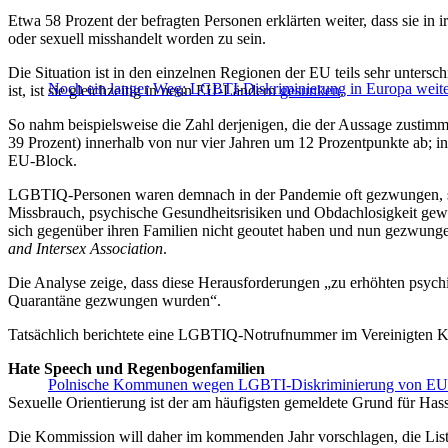
Etwa 58 Prozent der befragten Personen erklärten weiter, dass sie in
oder sexuell misshandelt worden zu sein.
Die Situation ist in den einzelnen Regionen der EU teils sehr unters
Noch ein langer Weg: LGBTI-Diskriminierung in Europa weiterh
ist, ist sie gleichzeitig in neun EU-Ländern
gesunken
.
So nahm beispielsweise die Zahl derjenigen, die der Aussage zustimmt
39 Prozent) innerhalb von nur vier Jahren um 12 Prozentpunkte ab; i
EU-Block.
LGBTIQ-Personen waren demnach in der Pandemie oft gezwungen, sic
Missbrauch, psychische Gesundheitsrisiken und Obdachlosigkeit gewes
sich gegenüber ihren Familien nicht geoutet haben und nun gezwungen 
and Intersex Association
.
Die Analyse zeige, dass diese Herausforderungen „zu erhöhten psyc
Quarantäne gezwungen wurden“.
Tatsächlich berichtete eine LGBTIQ-Notrufnummer im Vereinigten 
Hate Speech und Regenbogenfamilien
Polnische Kommunen wegen LGBTI-Diskriminierung von EU a
Sexuelle Orientierung ist der am häufigsten gemeldete Grund für Hass
Die Kommission will daher im kommenden Jahr vorschlagen, die List