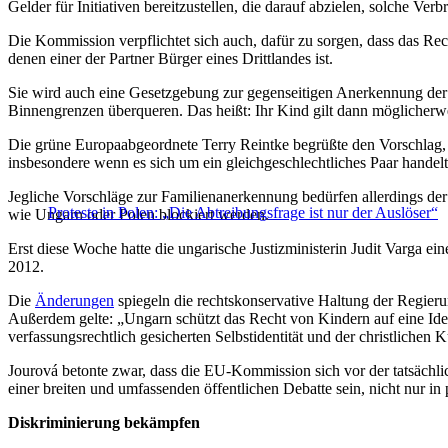
Gelder für Initiativen bereitzustellen, die darauf abzielen, solche V
Die Kommission verpflichtet sich auch, dafür zu sorgen, dass das Rech
denen einer der Partner Bürger eines Drittlandes ist.
Sie wird auch eine Gesetzgebung zur gegenseitigen Anerkennung de
Binnengrenzen überqueren. Das heißt: Ihr Kind gilt dann möglicherwei
Die grüne Europaabgeordnete Terry Reintke begrüßte den Vorschlag, 
insbesondere wenn es sich um ein gleichgeschlechtliches Paar handelt
Jegliche Vorschläge zur Familienanerkennung bedürfen allerdings de
Proteste in Polen: „Die Abtreibungsfrage ist nur der Auslöser“
wie Ungarn oder Polen blockiert werden.
Erst diese Woche hatte die ungarische Justizministerin Judit Varga ei
2012.
Die
Änderungen
spiegeln die rechtskonservative Haltung der Regierun
Außerdem gelte: „Ungarn schützt das Recht von Kindern auf eine Iden
verfassungsrechtlich gesicherten Selbstidentität und der christlichen 
Jourová betonte zwar, dass die EU-Kommission sich vor der tatsächl
einer breiten und umfassenden öffentlichen Debatte sein, nicht nur in 
Diskriminierung bekämpfen