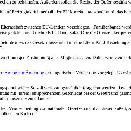
erbrechen zu bekämpfen. Außerdem sollen die Rechte der Opfer gestärkt 
t auf Freizügigkeit innerhalb der EU korrekt angewandt wird, das berei
r Elternschaft zwischen EU-Ländern vorschlagen. „Familienbande wer
se plötzlich nicht mehr als Ihr Kind, sobald Sie die Grenze überqueren
betonte aber, das Gesetz müsse nicht nur die Eltern-Kind-Beziehung 
“.
r einstimmigen Zustimmung aller Mitgliedsstaaten. Daher würde ein so
nen
Antrag zur Änderung
der ungarischen Verfassung vorgelegt. Es wäre
gspartei wider: So soll verfassungsrechtlich festgelegt werden, dass „
tität mit [ihrem] entsprechenden Geschlecht bei der Geburt und garant
Kultur unseres Heimatlandes.“
ichen Verabschiedung von nationalen Gesetzen nicht zu diesen äußert,
politischen Kreisen.“