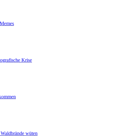
t-Memes
ografische Krise
ankommen
n Waldbrände wüten