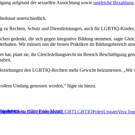
stigung aufgrund der sexuellen Ausrichtung sowie
ungleiche Bezahlung
iedstaat unterschiedlich.
g zu Rechten, Schutz und Dienstleistungen, auch für LGBTIQ-Kinder, 
chen gedenkt, die sich gegen integrative Bildung stemmen, sagte Gleic
hterhalten. Wir müssen uns die besten Praktiken im Bildungsbereich an
et hat, plant sie, ihr Gleichstellungsrecht im Bereich Beschäftigung g
haben.
hen Beziehungen den LGBTIQ-Rechten mehr Gewicht beizumessen. „Wir
vollem Umfang genossen werden,“ fügte sie hinzu.
Kirche
gsschutz im stillen Pride Month
Frankreich
ssrede
Helena Dalli
Homophobie
LGBT
LGBTIQ
Polen
Ungarn
Vera Jou