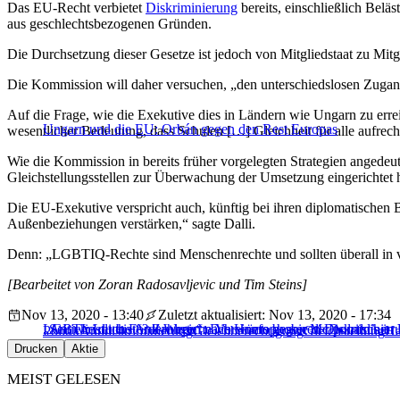
Das EU-Recht verbietet
Diskriminierung
bereits, einschließlich Belä
aus geschlechtsbezogenen Gründen.
Die Durchsetzung dieser Gesetze ist jedoch von Mitgliedstaat zu Mitgl
Die Kommission will daher versuchen, „den unterschiedslosen Zugan
Auf die Frage, wie die Exekutive dies in Ländern wie Ungarn zu errei
Ungarn und die EU: Orbán gegen den Rest Europas
wesentlicher Bedeutung, dass Schulen […] Gleichheit für alle aufrec
Wie die Kommission in bereits früher vorgelegten Strategien angedeut
Gleichstellungsstellen zur Überwachung der Umsetzung eingerichtet 
Die EU-Exekutive verspricht auch, künftig bei ihren diplomatisc
Außenbeziehungen verstärken,“ sagte Dalli.
Denn: „LGBTIQ-Rechte sind Menschenrechte und sollten überall in 
[Bearbeitet von Zoran Radosavljevic und Tim Steins]
Nov 13, 2020 - 13:40
Zuletzt aktualisiert: Nov 13, 2020 - 17:34
„Antichristliche Anti-Werte“: Die Homophobie der polnischen 
LGBTI: Laute Forderungen nach einem besseren Diskriminierun
„Sei, wie du bist“? Zahlreiche Vorwürfe gegen McDonald’s in 
Politik
Antidiskriminierung
Gleichberechtigung
Gleichstellung
Ha
Drucken
Aktie
MEIST GELESEN