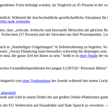
 irgendeiner Form belästigt wurden, im Vergleich zu 45 Prozent in der 
chiedlich: Während die durchschnittliche gesellschaftliche Akzeptanz 
in stark verbreitet
en, dass „schwule, lesbische und bisexuelle Menschen die gleichen Rec
n Tschechien (57 Prozent) und der Slowakei um fünf Prozentpunkte. Let
h in „feindseligen Umgebungen“ in Selbstisolierung zu begeben. So 
en: „Social Distancing kann besonders schwierig für diejenigen sein, 
sind, die ganze Zeit bei ihnen zu sein,“ heißt es in
einer Studie
der eu
hischen Gesundheitsproblemen bei jungen LGBTQI+-Personen führen“ un
Königreich von
einer Verdopplung
der Anrufe während des ersten Lock
bgestraft
rede und wird in einem Drittel der auf großen Online-Plattformen geme
e der EU-Verbrechen auf Hassdelikte und Hate Speech zu erweitern – 