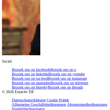
Social
Bezoek ons op facebook
Bezoek ons op x
Bezoek ons op linkedin
Bezoek ons op youtube
Bezoek ons op rss-feed
Bezoek ons op instagram
Bezoek ons op mastodon
Bezoek ons op telegram
Bezoek ons op bluesky
Bezoek ons op threads
©
2026
Euractiv DE
Datenschutzerklärung
Cookie Politik
Allgemeine Geschäftsbedingungen
Abonnementbedingungen
Handelsbedingungen