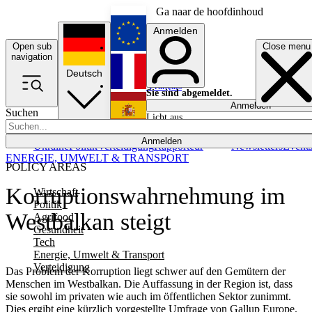
Ga naar de hoofdinhoud
Anmelden
Open sub
Close menu
English
navigation
Deutsch
Français
Sie sind abgemeldet.
Anmelden
Suchen
Licht aus
Español
Anmelden
Ukraine
Politik
Verteidigung
Rapporteur
Newsletters
Event
ENERGIE, UMWELT & TRANSPORT
POLICY AREAS
Korruptionswahrnehmung im
Wirtschaft
Politik
Westbalkan steigt
Agrifood
Gesundheit
Tech
Energie, Umwelt & Transport
Verteidigung
Das Problem der Korruption liegt schwer auf den Gemütern der
Menschen im Westbalkan. Die Auffassung in der Region ist, dass
sie sowohl im privaten wie auch im öffentlichen Sektor zunimmt.
Dies ergibt eine kürzlich vorgestellte Umfrage von Gallup Europe.