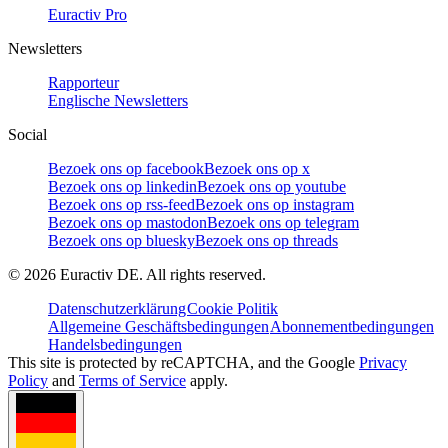
Euractiv Pro
Newsletters
Rapporteur
Englische Newsletters
Social
Bezoek ons op facebook
Bezoek ons op x
Bezoek ons op linkedin
Bezoek ons op youtube
Bezoek ons op rss-feed
Bezoek ons op instagram
Bezoek ons op mastodon
Bezoek ons op telegram
Bezoek ons op bluesky
Bezoek ons op threads
©
2026
Euractiv DE. All rights reserved.
Datenschutzerklärung
Cookie Politik
Allgemeine Geschäftsbedingungen
Abonnementbedingungen
Handelsbedingungen
This site is protected by reCAPTCHA, and the Google
Privacy
Policy
and
Terms of Service
apply.