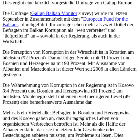
Dies ergibt eine kürzlich vorgestellte Umfrage von Gallup Europe.
Die Umfrage (
Gallup Balkan Monitor
survey) wurde im letzten
September in Zusammenarbeit mit dem "
European Fund for the
Balkans
" durchgeführt. Ihr zufolge sehen mehr als zwei Drittel der
Befragten im Balkan Korruption als "weit verbreitet" und
"tiefgreifend" an – sowohl in der Regierung, als auch in der
Wirtschaft.
Die Perzeption von Korruption in der Wirtschaft ist in Kroatien am
höchsten (92 Prozent). Darauf folgen Serbien mit 91 Prozent und
Bosnien und Herzegowina mit 90 Prozent. Mit Ausnahme von
Albanien und Mazedonien ist dieser Wert seit 2006 in allen Ländern
gestiegen.
Die Wahrnehmung von Korruption in der Regierung ist in Kosovo
(84 Prozent) und Bosnien und Herzegowina (81 Prozent) am
höchsten. Montenegro stellt mit einem viel niedrigeren Level (49
Prozent) eine bemerkenswerte Ausnahme dar.
Mehr als ein Viertel aller Befragten in Bosnien und Herzegowina
und des Kosovo gaben an, dass ihr tagtägliches Leben von
organisiertem Verbrechen betroffen ist. Mehr als die Hälfte der
Albaner erklärte, dass sie im letzten Jahr Geschenke oder
Bestechungen anbieten mussten, um Probleme zu lösen. Dies