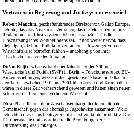
mussten lediglich 8 Prozent der befragten Kroaten tun.
Vertrauen in Regierung und Justizsystem essenziell
Robert Manchin
, geschäftsführender Direktor von Gallup Europe,
betonte, dass das Niveau an Vertrauen, das die Menschen in ihre
Regierungen und Justizsysteme hätten, "essenziell" für die
Einschätzung ihres Wohlbefindens sei. Er hob weiter hervor, dass
diejenigen, die ihren Politikern vertrauten, sich weniger von der
Wirtschaftskrise betroffen fühlten – unabhängig von ihrer
tatsächlichen materiellen Situation.
Dušan Relji?
, wissenschaftlicher Mitarbeiter der Stiftung
Wissenschaft und Politik (SWP) in Berlin – Forschungsgruppe EU-
Außenbeziehungen, wies auf die "gesetzlose" Phase im Balkan in
den Jahren zwischen 1991 und 2001 hin. Gewalt und Kriminalität
wären in dieser Zeit vorherrschend gewesen und hätten einen neuen
Sektor geschaffen: eine "verbotene Wirtschaft".
Diese Phase fiel mit dem Wirschaftsembargo der internationalen
Gemeinschaft gegen das ehemalige Jugoslawien zusammen. Viele
betrachten dieses aus heutiger Sicht als extrem kontraproduktiv. Die
EU überwachte und koordinierte die Bemühungen zur
Durchsetzung des Embargos.