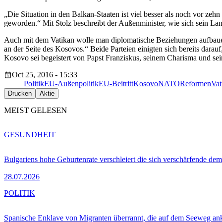
„Die Situation in den Balkan-Staaten ist viel besser als noch vor ze
geworden.“ Mit Stolz beschreibt der Außenminister, wie sich sein Lan
Auch mit dem Vatikan wolle man diplomatische Beziehungen aufbauen. 
an der Seite des Kosovos.“ Beide Parteien einigten sich bereits darau
Kosovo sei begeistert von Papst Franziskus, seinem Charisma und se
Oct 25, 2016 - 15:33
Politik
EU-Außenpolitik
EU-Beitritt
Kosovo
NATO
Reformen
Vat
Drucken
Aktie
MEIST GELESEN
GESUNDHEIT
Bulgariens hohe Geburtenrate verschleiert die sich verschärfende dem
28.07.2026
POLITIK
Spanische Enklave von Migranten überrannt, die auf dem Seeweg 