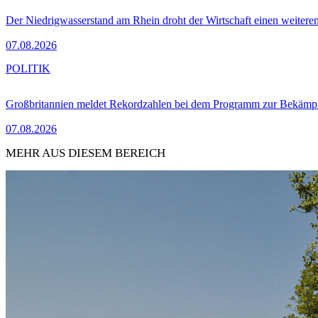
Der Niedrigwasserstand am Rhein droht der Wirtschaft einen weitere
07.08.2026
POLITIK
Großbritannien meldet Rekordzahlen bei dem Programm zur Bekämpf
07.08.2026
MEHR AUS DIESEM BEREICH