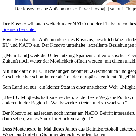
Der kosovarische Außenminister Enver Hoxhaj. [<a href="http:
Der Kosovo will auch weiterhin der NATO und der EU beitreten, bestät
Spanien berichtet
.
Enver Hoxhaj, der Außenminister des Kosovos, beschrieb kürzlich der
EU und NATO ein. Der Kosovo unterhalte „exzellente Beziehungen mit 
„[Mein Land] weiß die Unterstützung Spaniens auf europäischer Ebene s
Zukunft noch weiter der Möglichkeit öffnen werden, mit einem una
Mit Blick auf die EU-Beziehungen betont er: „Geschichtlich und geog
Geschichte her schon immer als Teil der europäischen Identität gefühl
Sein Land sei nur „ein kleiner Staat in einer unsicheren Welt. „Mitgli
„Die EU-Mitgliedschaft zu erreichen, ist der beste Weg, die Politik, d
anderen in der Region in Wettbewerb zu treten und zu wachsen.“
Der Kosovo sei außerdem noch immer am NATO-Beitritt interessiert. 
dann sehen, wie es Stück für Stück vorangeht.“
Dass Montenegro im Mai dieses Jahres das Beitrittsprotokoll unterzei
Warschau-Gipfel im Sommer gemacht wurden, bauen.