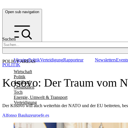
Open sub navigation
Suchen
Ukraine
Politik
Verteidigung
Rapporteur
Newsletters
Event
POLICY AREAS
POLITIK
Wirtschaft
Politik
Kosovo: Der Traum vom N
Agrifood
Gesundheit
Tech
Energie, Umwelt & Transport
Verteidigung
Der Kosovo will auch weiterhin der NATO und der EU beitreten, bes
Alfonso Bauluz
euroefe.es