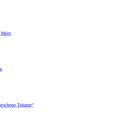
n Meer
en
brochene Träume“