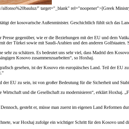
//alfonso%20bauluz/" target="_blank" rel="noopener">[Greek Ministry 
igt der kosovarische Außenminister. Geschichtlich fühlt sich das Land 
 Presse gegenüber, wie er die Beziehungen mit der EU und dem Vatikan
der Türkei sowie mit Saudi-Arabien und den anderen Golfstaaten. Sie 
ehr zu schätzen. Es bedeutet uns sehr viel, dass Madrid den Kosovo in d
bhängigen Kosovo zusammenzuarbeiten“, so Hoxhaj.
rafisch gesehen, ist der Kosovo ein europäisches Land. Teil der EU z
t.“
ed der EU zu sein, ist von großer Bedeutung für die Sicherheit und Stab
ie Wirtschaft und die Gesellschaft zu modernisieren“, erklärt Hoxhaj. „
Dennoch, gesteht er, müsse man zuerst im eigenen Land Reformen durc
chnete, war Hoxhaj zufolge ein wichtiger Schritt für den Kosovo und d