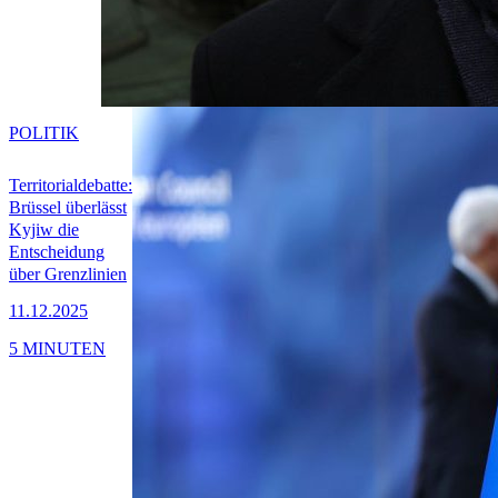
POLITIK
Territorialdebatte:
Brüssel überlässt
Kyjiw die
Entscheidung
über Grenzlinien
11.12.2025
5 MINUTEN