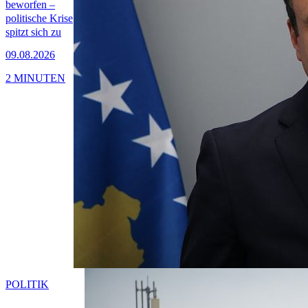
beworfen –
politische Krise
spitzt sich zu
09.08.2026
2 MINUTEN
POLITIK