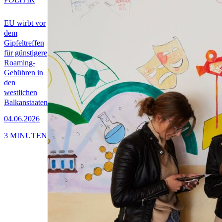
EU wirbt vor
dem
Gipfeltreffen
für günstigere
Roaming-
Gebühren in
den
westlichen
Balkanstaaten
04.06.2026
3 MINUTEN