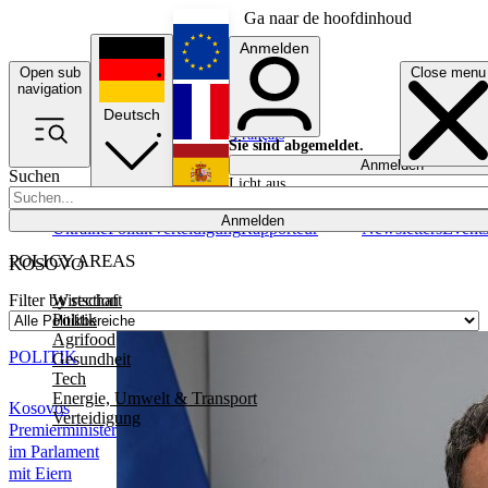
Ga naar de hoofdinhoud
Anmelden
Open sub
Close menu
English
navigation
Deutsch
Français
Sie sind abgemeldet.
Anmelden
Suchen
Licht aus
Español
Anmelden
Ukraine
Politik
Verteidigung
Rapporteur
Newsletters
Event
POLICY AREAS
KOSOVO
Wirtschaft
Filter by section
Politik
Agrifood
POLITIK
Gesundheit
Tech
Energie, Umwelt & Transport
Kosovos
Verteidigung
Premierminister
im Parlament
mit Eiern