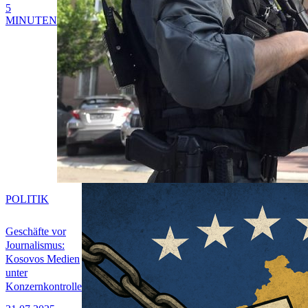
5
MINUTEN
POLITIK
Geschäfte vor
Journalismus:
Kosovos Medien
unter
Konzernkontrolle