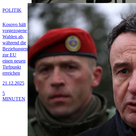
POLITIK
Kosovo hält
vorgezogene
Wahlen ab,
während die
Beziehungen
zur EU
einen neuen
Tiefpunkt
erreichen
21.12.2025
5
MINUTEN