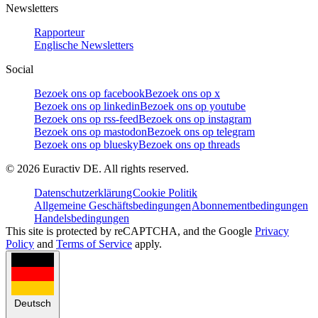
Newsletters
Rapporteur
Englische Newsletters
Social
Bezoek ons op facebook
Bezoek ons op x
Bezoek ons op linkedin
Bezoek ons op youtube
Bezoek ons op rss-feed
Bezoek ons op instagram
Bezoek ons op mastodon
Bezoek ons op telegram
Bezoek ons op bluesky
Bezoek ons op threads
©
2026
Euractiv DE. All rights reserved.
Datenschutzerklärung
Cookie Politik
Allgemeine Geschäftsbedingungen
Abonnementbedingungen
Handelsbedingungen
This site is protected by reCAPTCHA, and the Google
Privacy
Policy
and
Terms of Service
apply.
Deutsch