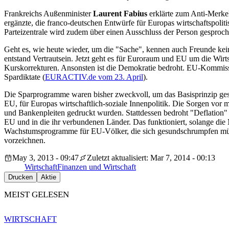
Frankreichs Außenminister
Laurent Fabius
erklärte zum Anti-Merkel-
ergänzte, die franco-deutschen Entwürfe für Europas wirtschaftspoli
Parteizentrale wird zudem über einen Ausschluss der Person gesprochen
Geht es, wie heute wieder, um die "Sache", kennen auch Freunde kei
entstand Vertrautsein. Jetzt geht es für Euroraum und EU um die Wirts
Kurskorrekturen. Ansonsten ist die Demokratie bedroht. EU-Kommis
Spardiktate (
EURACTIV.de vom 23. April
).
Die Sparprogramme waren bisher zweckvoll, um das Basisprinzip gesun
EU, für Europas wirtschaftlich-soziale Innenpolitik. Die Sorgen vor m
und Bankenpleiten gedruckt wurden. Stattdessen bedroht "Deflation" n
EU und in die ihr verbundenen Länder. Das funktioniert, solange di
Wachstumsprogramme für EU-Völker, die sich gesundschrumpfen müss
vorzeichnen.
May 3, 2013 - 09:47
Zuletzt aktualisiert: Mar 7, 2014 - 00:13
Wirtschaft
Finanzen und Wirtschaft
Drucken
Aktie
MEIST GELESEN
WIRTSCHAFT