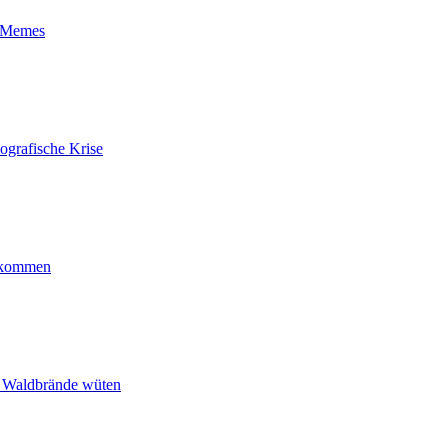
t-Memes
ografische Krise
ankommen
n Waldbrände wüten