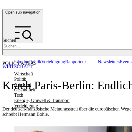
Open sub navigation
Suchen
Ukraine
Politik
Verteidigung
Rapporteur
Newsletters
Event
POLICY AREAS
WIRTSCHAFT
Wirtschaft
Politik
Krach Paris-Berlin: Endlic
Agrifood
Gesundheit
Tech
Energie, Umwelt & Transport
Verteidigung
Der deutsch-französische Meinungsstreit über die europäischen Wege 
schreibt Hermann Bohle.