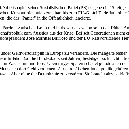
Arbeitspapier seiner Sozialistischen Partei (PS) es gebe ein "Streitges
tischen Kurs würden wie vereinbart bis zum EU-Gipfel Ende Juni ohne "
, die das "Papier" in die Öffentlichkeit lancierte.
n Pardon. Zwischen Bonn und Paris war das schon so in den frühen An
chaftspolitik zum Ausstieg aus der Krise. Bei seit Generationen nicht e
sionspräsident
José Manuel Barroso
und der EU-Ratsvorsitzende
He
der Geldwertdisziplin in Europa zu verankern. Die mangelte bisher – 
ehr Inflation (so die Bundesbank seit Jahren) bestätigen sich nicht – 
un Wachstum und Jobs. Übereifriges Sparen schadet gerade auch der deu
e Menschen dort Geld verdienen. Zur europäischen Innenpolitik gehöre
en. Aber ohne die Demokratie zu zerstören. Sie braucht akzeptable W