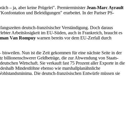
präch – ja, aber keine Prügelei". Premierminister
Jean-Marc Ayrault
Konfontation und Beleidigungen" erarbeitet. In der Pariser PS-
fangszeiten deutsch-französischer Verständigung. Doch daraus
rlebter Arbeitslosigkeit im EU-Süden, auch in Frankreich, braucht es
rman Van Rompuy
warnen bereits vor dem EU-Zerfall durch
bisweilen. Nun ist die Zeit gekommen für eine nächste Seite in der
trotz billionenschwerer Geldbeträge, die zur Abwendung von Staats-
tschen Wirtschaft. Sie verkauft fast 75 Prozent aller Exporte in die
n deshalb Mindestlöhne ebenso wie marshallplanähnliche
ohlstandsminima. Die deutsch-französischen Entwürfe müssen sie