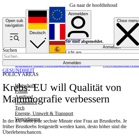
Ga naar de hoofdinhoud
Anmelden
Open sub
Close menu
English
navigation
Deutsch
Français
Sie sind abgemeldet.
Anmelden
Suchen
Licht aus
Español
Anmelden
Ukraine
Politik
Verteidigung
Rapporteur
Newsletters
Event
GESUNDHEIT
POLICY AREAS
Krebs: EU will Qualität von
Wirtschaft
Politik
Mammografie verbessern
Agrifood
Gesundheit
Tech
Energie, Umwelt & Transport
Verteidigung
In der EU stirbt jede sechste Minute eine Frau an Brustkrebs. Je
früher Brustkrebs festgestellt werden kann, desto höher sind die
Überlebenschancen.