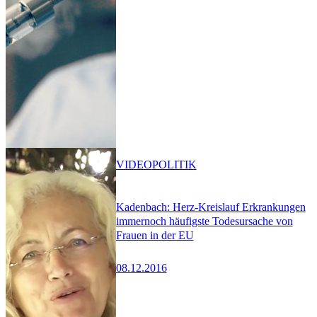
VIDEO
POLITIK
Kadenbach: Herz-Kreislauf Erkrankungen
immernoch häufigste Todesursache von
Frauen in der EU
08.12.2016