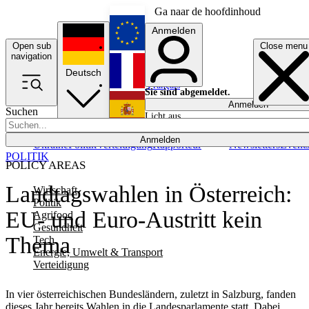
Ga naar de hoofdinhoud
Anmelden
Open sub
Close menu
English
navigation
Deutsch
Français
Sie sind abgemeldet.
Anmelden
Suchen
Licht aus
Español
Anmelden
Ukraine
Politik
Verteidigung
Rapporteur
Newsletters
Event
POLITIK
POLICY AREAS
Landtagswahlen in Österreich:
Wirtschaft
Politik
EU- und Euro-Austritt kein
Agrifood
Gesundheit
Thema
Tech
Energie, Umwelt & Transport
Verteidigung
In vier österreichischen Bundesländern, zuletzt in Salzburg, fanden
dieses Jahr bereits Wahlen in die Landesparlamente statt. Dabei