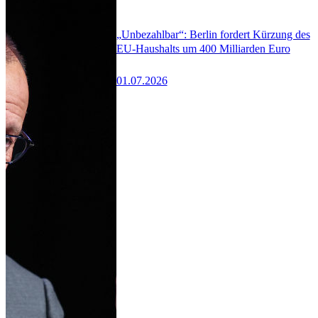
„Unbezahlbar“: Berlin fordert Kürzung des
EU-Haushalts um 400 Milliarden Euro
01.07.2026