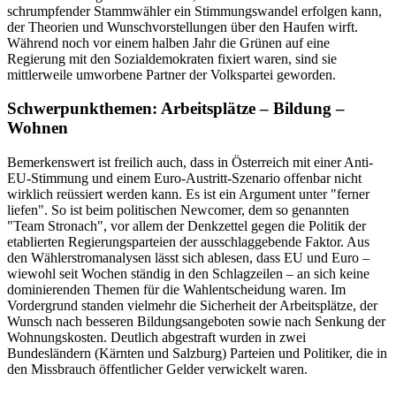
schrumpfender Stammwähler ein Stimmungswandel erfolgen kann,
der Theorien und Wunschvorstellungen über den Haufen wirft.
Während noch vor einem halben Jahr die Grünen auf eine
Regierung mit den Sozialdemokraten fixiert waren, sind sie
mittlerweile umworbene Partner der Volkspartei geworden.
Schwerpunkthemen: Arbeitsplätze – Bildung –
Wohnen
Bemerkenswert ist freilich auch, dass in Österreich mit einer Anti-
EU-Stimmung und einem Euro-Austritt-Szenario offenbar nicht
wirklich reüssiert werden kann. Es ist ein Argument unter "ferner
liefen". So ist beim politischen Newcomer, dem so genannten
"Team Stronach", vor allem der Denkzettel gegen die Politik der
etablierten Regierungsparteien der ausschlaggebende Faktor. Aus
den Wählerstromanalysen lässt sich ablesen, dass EU und Euro –
wiewohl seit Wochen ständig in den Schlagzeilen – an sich keine
dominierenden Themen für die Wahlentscheidung waren. Im
Vordergrund standen vielmehr die Sicherheit der Arbeitsplätze, der
Wunsch nach besseren Bildungsangeboten sowie nach Senkung der
Wohnungskosten. Deutlich abgestraft wurden in zwei
Bundesländern (Kärnten und Salzburg) Parteien und Politiker, die in
den Missbrauch öffentlicher Gelder verwickelt waren.