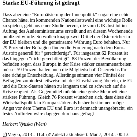
Starke EU-Führung ist gefragt
Dass aber eine "Europäisierung der Innenpolitik" sogar eine echte
Chance hätte, im kommenden Nationalratswahl eine wichtige Rolle
zu spielen, geht aus einer Studie hervor, die vom GfK-Institut im
Auftrag des Außenministeriums erstellt und an diesem Wochenende
publiziert wurde. So wollen knapp zwei Drittel der Österreicher in
der EU bleiben und die gemeinsame Währung Euro behalten. Nur
29 Prozent der Befragten finden die Forderung nach dem Euro-
Austritt generell für "gerechtfertigt". Für insgesamt 62 Prozent ist
das hingegen "nicht gerechtfertigt". 88 Prozent der Bevölkerung
befinden sogar, dass Europa in der Krise stärker zusammenarbeiten
müsse. 59 Prozent halten auch die Mitgliedschaft Österreichs für
eine richtige Entscheidung. Allerdings stimmen vier Fünftel der
Befragten zumindest teilweise mit der Einschätzung überein, die EU
und die Euro-Staaten hätten zu langsam und zu schwach auf die
Krise reagiert. Als Gegenmittel möchte eine große Mehrheit eine
stärkere Führung. Gleich 76 Prozent wünschen sich, dass diese die
Wirtschaftspolitik in Europa stärker als bisher bestimmen möge.
Angst vor dem Thema EU und Euro ist demnach unangebracht, ein
festes Auftreten wäre dagegen durchaus gefragt.
Herbert Vytiska (Wien)
May 6, 2013 - 11:45
Zuletzt aktualisiert: Mar 7, 2014 - 00:13