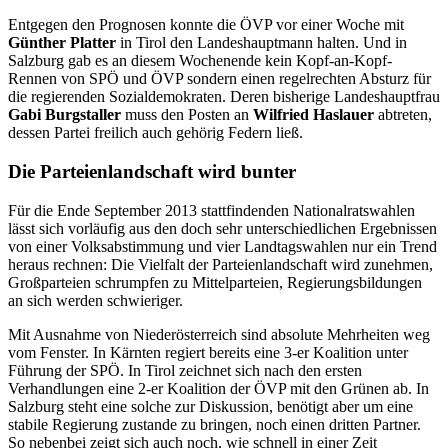
Entgegen den Prognosen konnte die ÖVP vor einer Woche mit
Günther Platter
in Tirol den Landeshauptmann halten. Und in
Salzburg gab es an diesem Wochenende kein Kopf-an-Kopf-
Rennen von SPÖ und ÖVP sondern einen regelrechten Absturz für
die regierenden Sozialdemokraten. Deren bisherige Landeshauptfrau
Gabi Burgstaller
muss den Posten an
Wilfried Haslauer
abtreten,
dessen Partei freilich auch gehörig Federn ließ.
Die Parteienlandschaft wird bunter
Für die Ende September 2013 stattfindenden Nationalratswahlen
lässt sich vorläufig aus den doch sehr unterschiedlichen Ergebnissen
von einer Volksabstimmung und vier Landtagswahlen nur ein Trend
heraus rechnen: Die Vielfalt der Parteienlandschaft wird zunehmen,
Großparteien schrumpfen zu Mittelparteien, Regierungsbildungen
an sich werden schwieriger.
Mit Ausnahme von Niederösterreich sind absolute Mehrheiten weg
vom Fenster. In Kärnten regiert bereits eine 3-er Koalition unter
Führung der SPÖ. In Tirol zeichnet sich nach den ersten
Verhandlungen eine 2-er Koalition der ÖVP mit den Grünen ab. In
Salzburg steht eine solche zur Diskussion, benötigt aber um eine
stabile Regierung zustande zu bringen, noch einen dritten Partner.
So nebenbei zeigt sich auch noch, wie schnell in einer Zeit