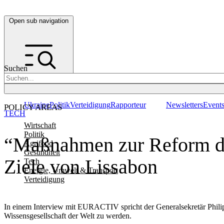
Open sub navigation
Suchen
Ukraine
Politik
Verteidigung
Rapporteur
Newsletters
Event
POLICY AREAS
TECH
Wirtschaft
Politik
“Maßnahmen zur Reform der
Agrifood
Gesundheit
Ziele von Lissabon
Tech
Energie, Umwelt & Transport
Verteidigung
In einem Interview mit EURACTIV spricht der Generalsekretär Phili
Wissensgesellschaft der Welt zu werden.