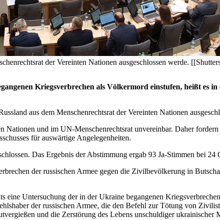
henrechtsrat der Vereinten Nationen ausgeschlossen werde. [[Shutterst
begangenen Kriegsverbrechen als Völkermord einstufen, heißt es i
Russland aus dem Menschenrechtsrat der Vereinten Nationen ausgesch
ten Nationen und im UN-Menschenrechtsrat unvereinbar. Daher fordern 
sschusses für auswärtige Angelegenheiten.
schlossen. Das Ergebnis der Abstimmung ergab 93 Ja-Stimmen bei 24
Verbrechen der russischen Armee gegen die Zivilbevölkerung in Butscha
eits eine Untersuchung der in der Ukraine begangenen Kriegsverbrechen ei
ehlshaber der russischen Armee, die den Befehl zur Tötung von Zivilist
Blutvergießen und die Zerstörung des Lebens unschuldiger ukrainischer