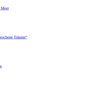
n Meer
brochene Träume“
en