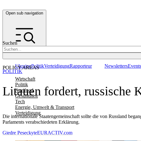
Open sub navigation
Suchen
Ukraine
Politik
Verteidigung
Rapporteur
Newsletters
Event
POLICY AREAS
POLITIK
Wirtschaft
Politik
Litauen fordert, russische
Agrifood
Gesundheit
Tech
Energie, Umwelt & Transport
Verteidigung
Die internationale Staatengemeinschaft sollte die von Russland bega
Parlaments verabschiedeten Erklärung.
Giedre Peseckyte
EURACTIV.com