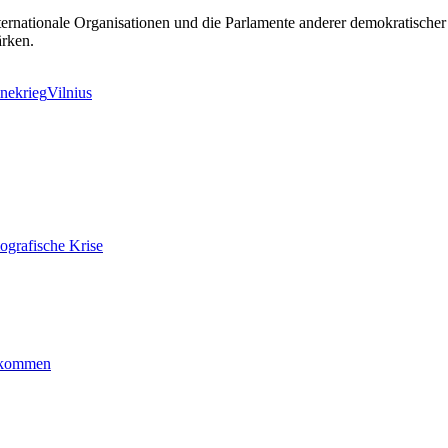
ternationale Organisationen und die Parlamente anderer demokratischer S
ärken.
nekrieg
Vilnius
ografische Krise
ankommen