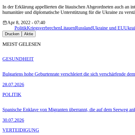
In der Erklärung appellierten die litauischen Abgeordneten auch an in
humanitäre und diplomatische Unterstützung für die Ukraine zu verst
Apr 8, 2022 - 07:40
Politik
Kriegsverbrechen
Litauen
Russland
Ukraine und EU
Ukrai
Drucken
Aktie
MEIST GELESEN
GESUNDHEIT
Bulgariens hohe Geburtenrate verschleiert die sich verschärfende dem
28.07.2026
POLITIK
Spanische Enklave von Migranten überrannt, die auf dem Seeweg 
30.07.2026
VERTEIDIGUNG