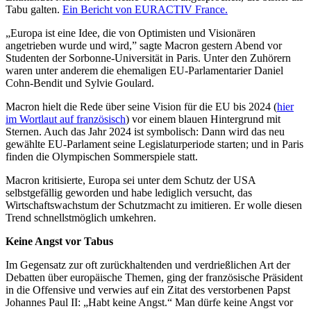
Tabu galten.
Ein Bericht von EURACTIV France.
„Europa ist eine Idee, die von Optimisten und Visionären
angetrieben wurde und wird,” sagte Macron gestern Abend vor
Studenten der Sorbonne-Universität in Paris. Unter den Zuhörern
waren unter anderem die ehemaligen EU-Parlamentarier Daniel
Cohn-Bendit und Sylvie Goulard.
Macron hielt die Rede über seine Vision für die EU bis 2024 (
hier
im Wortlaut auf französisch
) vor einem blauen Hintergrund mit
Sternen. Auch das Jahr 2024 ist symbolisch: Dann wird das neu
gewählte EU-Parlament seine Legislaturperiode starten; und in Paris
finden die Olympischen Sommerspiele statt.
Macron kritisierte, Europa sei unter dem Schutz der USA
selbstgefällig geworden und habe lediglich versucht, das
Wirtschaftswachstum der Schutzmacht zu imitieren. Er wolle diesen
Trend schnellstmöglich umkehren.
Keine Angst vor Tabus
Im Gegensatz zur oft zurückhaltenden und verdrießlichen Art der
Debatten über europäische Themen, ging der französische Präsident
in die Offensive und verwies auf ein Zitat des verstorbenen Papst
Johannes Paul II: „Habt keine Angst.“ Man dürfe keine Angst vor