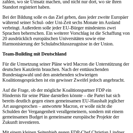
zahlen, wo sie Umsatz machen, und nicht nur dort, wo sie ihren
Standort registriert haben.
Bei der Bildung solle es das Ziel geben, dass jeder zweite Europäer
während seiner Schul- oder Uni-Zeit sechs Monate im Ausland
verbringt. Außerdem solle jeder EU-Bürger mindestens zwei
Sprachen beherrschen. Ein weiterer Vorschlag ist die Schaffung von
20 ausdrücklich europäischen Universitäten sowie eine
Harmonisierung der Schulabschlusszeugnisse in der Union.
Team-Building mit Deutschland
Für die Umsetzung seiner Pläne wird Macron die Unterstützung der
deutschen Kanzlerin brauchen. Nach der enttäuschenden
Bundestagswahl und den anstehenden schwierigen
Koalitionsgesprächen ist ein gewisser Zweifel jedoch angebracht.
Auf die Frage, ob der mögliche Koalitionspartner FDP ein
Hindernis für seine Pläne darstellen könnte – die Partei hat sich
bereits deutlich gegen einen gemeinsamen EU-Haushalt jeglicher
Art ausgesprochen – antwortete Macron, er wolle nicht die
Schulden der Vergangenheit verallgemeinern, sondern mit einem
gemeinsamen Budget in gemeinsame europäische Projekte der
Zukunft investieren.
Mit einem kleinen Seitenhieb gegen FDP-Chef Christian Lindner,