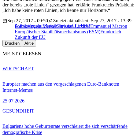
der bereits „rote Linien“ gezogen hat, erklärte Frankreichs Präsident:
„Ich habe keine roten Linien, ich kenne nur Horizonte.“
Sep 27, 2017 - 09:50
Zuletzt aktualisiert: Sep 27, 2017 - 13:39
Antworten zur Bundestagswahl – FDP
Politik
Angela Merkel
Christian Lindner
Emmanuel Macron
Europäischer Stabilitätsmechanismus (ESM)
Frankreich
Zukunft der EU
Drucken
Aktie
MEIST GELESEN
WIRTSCHAFT
Europäer machen aus den vorgeschlagenen Euro-Banknoten
Internet-Memes
25.07.2026
GESUNDHEIT
Bulgariens hohe Geburtenrate verschleiert die sich verschärfende
demografische Krise