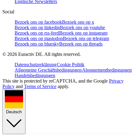
Englische Newsletters
Social
Bezoek ons op facebook
Bezoek ons op x
Bezoek ons op linkedin
Bezoek ons op youtube
Bezoek ons op rss-feed
Bezoek ons op instagram
Bezoek ons op mastodon
Bezoek ons op telegram
Bezoek ons op bluesky
Bezoek ons op threads
©
2026
Euractiv DE. All rights reserved.
Datenschutzerklärung
Cookie Politik
Allgemeine Geschäftsbedingungen
Abonnementbedingungen
Handelsbedingungen
This site is protected by reCAPTCHA, and the Google
Privacy
Policy
and
Terms of Service
apply.
Deutsch