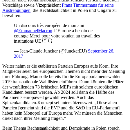
Vorschläge sowie Vizepräsident
Frans Timmermans für seine
Anstrengungen
, die Rechtstaatlichkeit in Polen und Ungarn zu
bewahren.
Un discours très européen de mon ami
@EmmanuelMacron
.L’Europe a besoin de
courage.Merci pour votre soutien au travail des
institutions UE 🇪🇺
— Jean-Claude Juncker (@JunckerEU)
September 26,
2017
Weiter nahm er die etablierten Parteien Europas aufs Korn. Ihre
Mitglieder seien bei europäischen Themen nicht mehr der Meinung
ihrer Führung. Man solle bereits für die Europaparlamentswahlen
2019 transnationale Wahllisten einführen. Dann könnten die Plätze
der wegfallenden 73 britischen MEPs mit solchen europäischen
Kandidaten besetzt werden. Ab 2024 soll dann die Hälfte des
Parlaments europaweit gewählt werden. Auch das
Spitzenkandidaten-Konzept sei unterstützenswert. „Diese alten
Parteien [gemeint sind die EVP und die S&D im EU-Parlament]
haben kein Monopol auf Europa mehr. Wir müssen die Menschen
direkt nach ihrer Meinung fragen.“
Beim Thema Rechtstaatlichkeit und Demokratie in Polen sprach