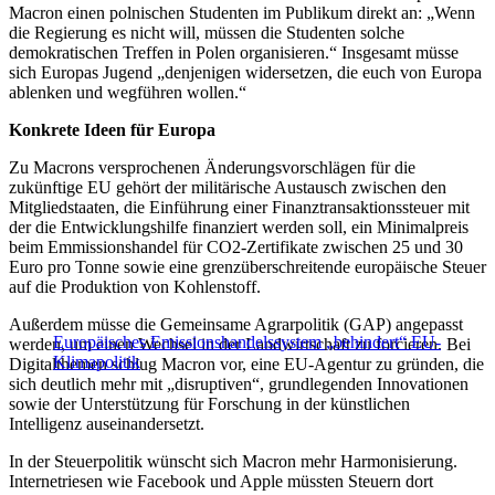
Macron einen polnischen Studenten im Publikum direkt an: „Wenn
die Regierung es nicht will, müssen die Studenten solche
demokratischen Treffen in Polen organisieren.“ Insgesamt müsse
sich Europas Jugend „denjenigen widersetzen, die euch von Europa
ablenken und wegführen wollen.“
Konkrete Ideen für Europa
Zu Macrons versprochenen Änderungsvorschlägen für die
zukünftige EU gehört der militärische Austausch zwischen den
Mitgliedstaaten, die Einführung einer Finanztransaktionssteuer mit
der die Entwicklungshilfe finanziert werden soll, ein Minimalpreis
beim Emmissionshandel für CO2-Zertifikate zwischen 25 und 30
Euro pro Tonne sowie eine grenzüberschreitende europäische Steuer
auf die Produktion von Kohlenstoff.
Außerdem müsse die Gemeinsame Agrarpolitik (GAP) angepasst
Europäisches Emissionshandelssystem „behindert“ EU-
werden, um einen Wechsel in der Landwirtschaft zu forcieren. Bei
Klimapolitik
Digitalthemen schlug Macron vor, eine EU-Agentur zu gründen, die
sich deutlich mehr mit „disruptiven“, grundlegenden Innovationen
sowie der Unterstützung für Forschung in der künstlichen
Intelligenz auseinandersetzt.
In der Steuerpolitik wünscht sich Macron mehr Harmonisierung.
Internetriesen wie Facebook und Apple müssten Steuern dort