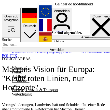
Ga naar de hoofdinhoud
Anmelden
Open sub
Close menu
English
navigation
Deutsch
Français
Sie sind abgemeldet.
Anmelden
Suchen
Licht aus
Español
Anmelden
Ukraine
Politik
Verteidigung
Rapporteur
Newsletters
Event
POLITIK
POLICY AREAS
Macrons Vision für Europa:
Wirtschaft
Politik
"Keine roten Linien, nur
Agrifood
Gesundheit
Horizonte"
Tech
Energie, Umwelt & Transport
Verteidigung
Vertragsänderungen, Landwirtschaft und Schulden: In seiner Rede
über ambitionierte EU-Reformen hat Macron Themen