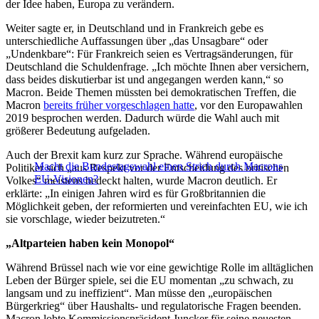
der Idee haben, Europa zu verändern.
Weiter sagte er, in Deutschland und in Frankreich gebe es
unterschiedliche Auffassungen über „das Unsagbare“ oder
„Undenkbare“: Für Frankreich seien es Vertragsänderungen, für
Deutschland die Schuldenfrage. „Ich möchte Ihnen aber versichern,
dass beides diskutierbar ist und angegangen werden kann,“ so
Macron. Beide Themen müssten bei demokratischen Treffen, die
Macron
bereits früher vorgeschlagen hatte
, vor den Europawahlen
2019 besprochen werden. Dadurch würde die Wahl auch mit
größerer Bedeutung aufgeladen.
Auch der Brexit kam kurz zur Sprache. Während europäische
Macht die Bundestagswahl einen Strich durch Macrons
Politiker sich „aus Respekt vor der Entscheidung des britischen
EU-Visionen?
Volkes“ meistens bedeckt halten, wurde Macron deutlich. Er
erklärte: „In einigen Jahren wird es für Großbritannien die
Möglichkeit geben, der reformierten und vereinfachten EU, wie ich
sie vorschlage, wieder beizutreten.“
„Altparteien haben kein Monopol“
Während Brüssel nach wie vor eine gewichtige Rolle im alltäglichen
Leben der Bürger spiele, sei die EU momentan „zu schwach, zu
langsam und zu ineffizient“. Man müsse den „europäischen
Bürgerkrieg“ über Haushalts- und regulatorische Fragen beenden.
Macron lobte Kommissionspräsident Juncker für seine neuesten