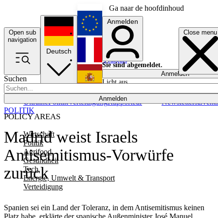
Ga naar de hoofdinhoud
Anmelden
Open sub
Close menu
English
navigation
Deutsch
Français
Sie sind abgemeldet.
Anmelden
Suchen
Licht aus
Español
Anmelden
Ukraine
Politik
Verteidigung
Rapporteur
Newsletters
Event
POLITIK
POLICY AREAS
Madrid weist Israels
Wirtschaft
Politik
Antisemitismus-Vorwürfe
Agrifood
Gesundheit
zurück
Tech
Energie, Umwelt & Transport
Verteidigung
Spanien sei ein Land der Toleranz, in dem Antisemitismus keinen
Platz habe, erklärte der spanische Außenminister José Manuel