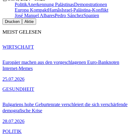
Politik
Anerkennung Palästinas
Demonstrationen
Europa Kompakt
Hamâs
Israel-Palästina-Konflikt
José Manuel Albares
Pedro Sánchez
Spanien
Drucken
Aktie
MEIST GELESEN
WIRTSCHAFT
Europäer machen aus den vorgeschlagenen Euro-Banknoten
Internet-Memes
25.07.2026
GESUNDHEIT
Bulgariens hohe Geburtenrate verschleiert die sich verschärfende
demografische Krise
28.07.2026
POLITIK