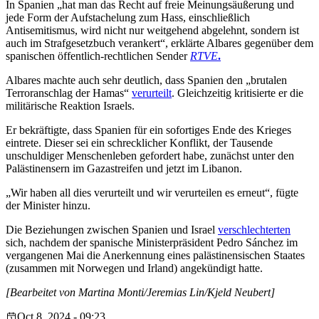
In Spanien „hat man das Recht auf freie Meinungsäußerung und
jede Form der Aufstachelung zum Hass, einschließlich
Antisemitismus, wird nicht nur weitgehend abgelehnt, sondern ist
auch im Strafgesetzbuch verankert“, erklärte Albares gegenüber dem
spanischen öffentlich-rechtlichen Sender
RTVE
.
Albares machte auch sehr deutlich, dass Spanien den „brutalen
Terroranschlag der Hamas“
verurteilt
. Gleichzeitig kritisierte er die
militärische Reaktion Israels.
Er bekräftigte, dass Spanien für ein sofortiges Ende des Krieges
eintrete. Dieser sei ein schrecklicher Konflikt, der Tausende
unschuldiger Menschenleben gefordert habe, zunächst unter den
Palästinensern im Gazastreifen und jetzt im Libanon.
„Wir haben all dies verurteilt und wir verurteilen es erneut“, fügte
der Minister hinzu.
Die Beziehungen zwischen Spanien und Israel
verschlechterten
sich, nachdem der spanische Ministerpräsident Pedro Sánchez im
vergangenen Mai die Anerkennung eines palästinensischen Staates
(zusammen mit Norwegen und Irland) angekündigt hatte.
[Bearbeitet von Martina Monti/Jeremias Lin/Kjeld Neubert]
Oct 8, 2024 - 09:23