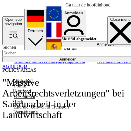
Ga naar de hoofdinhoud
Anmelden
Open sub
Close menu
English
navigation
Deutsch
Français
Sie sind abgemeldet.
Anmelden
Suchen
Licht aus
Español
Anmelden
Ukraine
Politik
Verteidigung
Rapporteur
Newsletters
Event
AGRIFOOD
POLICY AREAS
"Massive
Wirtschaft
Politik
Arbeitsrechtsverletzungen" bei
Agrifood
Gesundheit
Saisonarbeit in der
Tech
Energie, Umwelt & Transport
Landwirtschaft
Verteidigung