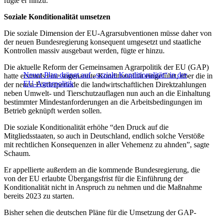
fügte er hinzu.
Soziale Konditionalität umsetzen
Die soziale Dimension der EU-Agrarsubventionen müsse daher von
der neuen Bundesregierung konsequent umgesetzt und staatliche
Kontrollen massiv ausgebaut werden, fügte er hinzu.
Die aktuelle Reform der Gemeinsamen Agrarpolitik der EU (GAP)
Neuer Plan drängt auf „soziale Konditionalität“ in der
hatte erstmals eine sogenannte Konditionalität eingeführt, über die in
EU-Agrarpolitik
der neuen Förderperiode die landwirtschaftlichen Direktzahlungen
neben Umwelt- und Tierschutzauflagen nun auch an die Einhaltung
bestimmter Mindestanforderungen an die Arbeitsbedingungen im
Betrieb geknüpft werden sollen.
Die soziale Konditionalität erhöhe “den Druck auf die
Mitgliedsstaaten, so auch in Deutschland, endlich solche Verstöße
mit rechtlichen Konsequenzen in aller Vehemenz zu ahnden”, sagte
Schaum.
Er appellierte außerdem an die kommende Bundesregierung, die
von der EU erlaubte Übergangsfrist für die Einführung der
Konditionalität nicht in Anspruch zu nehmen und die Maßnahme
bereits 2023 zu starten.
Bisher sehen die deutschen Pläne für die Umsetzung der GAP-