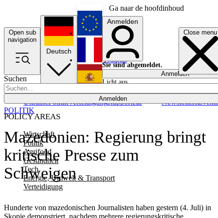
Ga naar de hoofdinhoud
Anmelden
Open sub
Close menu
English
navigation
Deutsch
Français
Sie sind abgemeldet.
Anmelden
Suchen
Licht aus
Español
Anmelden
Ukraine
Politik
Verteidigung
Rapporteur
Newsletters
Event
POLITIK
POLICY AREAS
Mazedonien: Regierung bringt
Wirtschaft
Politik
kritische Presse zum
Agrifood
Gesundheit
Schweigen
Tech
Energie, Umwelt & Transport
Verteidigung
Hunderte von mazedonischen Journalisten haben gestern (4. Juli) in
Skopje demonstriert, nachdem mehrere regierungskritische