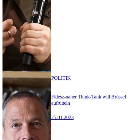
POLITIK
Fidesz-naher Think-Tank will Brüssel
aufrütteln
25.01.2023