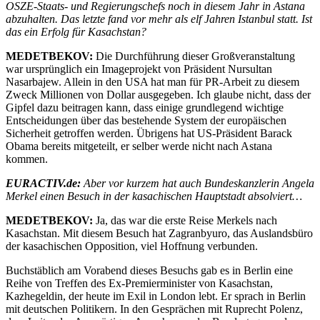
OSZE-Staats- und Regierungschefs noch in diesem Jahr in Astana
abzuhalten. Das letzte fand vor mehr als elf Jahren Istanbul statt. Ist
das ein Erfolg für Kasachstan?
MEDETBEKOV:
Die Durchführung dieser Großveranstaltung
war ursprünglich ein Imageprojekt von Präsident Nursultan
Nasarbajew. Allein in den USA hat man für PR-Arbeit zu diesem
Zweck Millionen von Dollar ausgegeben. Ich glaube nicht, dass der
Gipfel dazu beitragen kann, dass einige grundlegend wichtige
Entscheidungen über das bestehende System der europäischen
Sicherheit getroffen werden. Übrigens hat US-Präsident Barack
Obama bereits mitgeteilt, er selber werde nicht nach Astana
kommen.
EURACTIV.de:
Aber vor kurzem hat auch Bundeskanzlerin Angela
Merkel einen Besuch in der kasachischen Hauptstadt absolviert…
MEDETBEKOV:
Ja, das war die erste Reise Merkels nach
Kasachstan. Mit diesem Besuch hat Zagranbyuro, das Auslandsbüro
der kasachischen Opposition, viel Hoffnung verbunden.
Buchstäblich am Vorabend dieses Besuchs gab es in Berlin eine
Reihe von Treffen des Ex-Premierminister von Kasachstan,
Kazhegeldin, der heute im Exil in London lebt. Er sprach in Berlin
mit deutschen Politikern. In den Gesprächen mit Ruprecht Polenz,