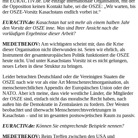
mit EURACTIV.de. Die einzige internationale Organisation, mit der
die Opposition keinen Kontakt habe, sei die OSZE: „Wir warten, bis
der OSZE-Vorsitz Kasachstans endlich vorbei ist.“
EURACTIV.de:
Kasachstan hat seit mehr als einem halben Jahr
den Vorsitz der OSZE inne. Was sind Ihrer Ansicht nach die
vorläufigen Ergebnisse dieser Arbeit?
MEDETBEKOV:
Am wichtigsten scheint mir, dass die Krise
dieser Organisation nicht überwunden ist. Seien wir ehrlich, als
Instrument der gesamteuropäischen Politik funktioniert die OSZE
heute nicht. Und unter Kasachstans Vorsitz ist es nicht gelungen,
neues Leben in diese Struktur zu bringen.
Leider betrachten Deutschland oder die Vereinigten Staaten die
OSZE nach wie vor als eine Art Menschenrechtsorganisation, als
menschenrechtlichen Appendix der Europäischen Union oder der
NATO. Aber ich meine, dass viele westliche Länder, die Mitglieder
der OSZE sind, einfach nicht das moralische Recht haben, nach
außen hin die Demokratie in Zentralasien zu fordern. Der Westen
beobachtet und überwacht Menschenrechtsverletzungen in
Kasachstan – und ist im gesamten postsowjetischen Raum zu passiv.
EURACTIV.de:
Können Sie entsprechende Beispiele nennen?
MEDETBEKOV:
Beim Treffen zwischen den USA und