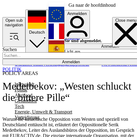
Ga naar de hoofdinhoud
Anmelden
Open sub
Close menu
English
navigation
Deutsch
Français
Sie sind abgemeldet.
Anmelden
Suchen
Licht aus
Español
Anmelden
Ukraine
Politik
Verteidigung
Rapporteur
Newsletters
Event
POLITIK
POLICY AREAS
Medetbekov: „Westen schluckt
Wirtschaft
Politik
die bittere Pille“
Agrifood
Gesundheit
Tech
Energie, Umwelt & Transport
Verteidigung
Warum die kasachische Opposition vom Westen und speziell von
Deutschland enttäuscht ist, erläutert der Oppositionelle Serik
Medetbekov, Leiter des Auslandsbüros der Opposition, im Gespräch
mit EURACTIV.de. Die einzige internationale Organisation, mit der