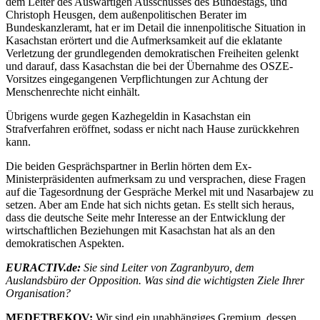
dem Leiter des Auswärtigen Ausschusses des Bundestags, und
Christoph Heusgen, dem außenpolitischen Berater im
Bundeskanzleramt, hat er im Detail die innenpolitische Situation in
Kasachstan erörtert und die Aufmerksamkeit auf die eklatante
Verletzung der grundlegenden demokratischen Freiheiten gelenkt
und darauf, dass Kasachstan die bei der Übernahme des OSZE-
Vorsitzes eingegangenen Verpflichtungen zur Achtung der
Menschenrechte nicht einhält.
Übrigens wurde gegen Kazhegeldin in Kasachstan ein
Strafverfahren eröffnet, sodass er nicht nach Hause zurückkehren
kann.
Die beiden Gesprächspartner in Berlin hörten dem Ex-
Ministerpräsidenten aufmerksam zu und versprachen, diese Fragen
auf die Tagesordnung der Gespräche Merkel mit und Nasarbajew zu
setzen. Aber am Ende hat sich nichts getan. Es stellt sich heraus,
dass die deutsche Seite mehr Interesse an der Entwicklung der
wirtschaftlichen Beziehungen mit Kasachstan hat als an den
demokratischen Aspekten.
EURACTIV.de:
Sie sind Leiter von Zagranbyuro, dem
Auslandsbüro der Opposition. Was sind die wichtigsten Ziele Ihrer
Organisation?
MEDETBEKOV:
Wir sind ein unabhängiges Gremium, dessen