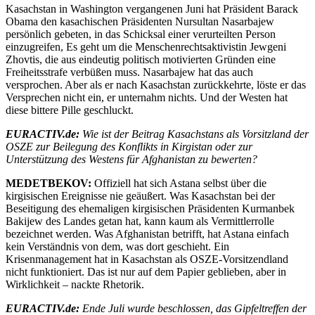
Kasachstan in Washington vergangenen Juni hat Präsident Barack
Obama den kasachischen Präsidenten Nursultan Nasarbajew
persönlich gebeten, in das Schicksal einer verurteilten Person
einzugreifen, Es geht um die Menschenrechtsaktivistin Jewgeni
Zhovtis, die aus eindeutig politisch motivierten Gründen eine
Freiheitsstrafe verbüßen muss. Nasarbajew hat das auch
versprochen. Aber als er nach Kasachstan zurückkehrte, löste er das
Versprechen nicht ein, er unternahm nichts. Und der Westen hat
diese bittere Pille geschluckt.
EURACTIV.de:
Wie ist der Beitrag Kasachstans als Vorsitzland der
OSZE zur Beilegung des Konflikts in Kirgistan oder zur
Unterstützung des Westens für Afghanistan zu bewerten?
MEDETBEKOV:
Offiziell hat sich Astana selbst über die
kirgisischen Ereignisse nie geäußert. Was Kasachstan bei der
Beseitigung des ehemaligen kirgisischen Präsidenten Kurmanbek
Bakijew des Landes getan hat, kann kaum als Vermittlerrolle
bezeichnet werden. Was Afghanistan betrifft, hat Astana einfach
kein Verständnis von dem, was dort geschieht. Ein
Krisenmanagement hat in Kasachstan als OSZE-Vorsitzendland
nicht funktioniert. Das ist nur auf dem Papier geblieben, aber in
Wirklichkeit – nackte Rhetorik.
EURACTIV.de:
Ende Juli wurde beschlossen, das Gipfeltreffen der