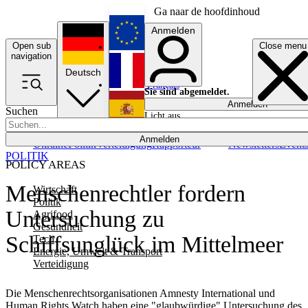
Ga naar de hoofdinhoud
Anmelden
Open sub
Close menu
English
navigation
Deutsch
Français
Sie sind abgemeldet.
Anmelden
Suchen
Licht aus
Español
Anmelden
Ukraine
Politik
Verteidigung
Rapporteur
Newsletters
Event
POLITIK
POLICY AREAS
Menschenrechtler fordern
Wirtschaft
Politik
Untersuchung zu
Agrifood
Gesundheit
Schiffsunglück im Mittelmeer
Tech
Energie, Umwelt & Transport
Verteidigung
Die Menschenrechtsorganisationen Amnesty International und
Human Rights Watch haben eine "glaubwürdige" Untersuchung des