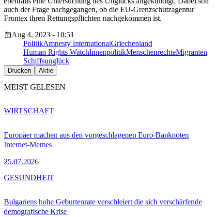
ebenfalls eine Untersuchung des Unglücks angekündigt. Dabei soll
auch der Frage nachgegangen, ob die EU-Grenzschutzagentur
Frontex ihren Rettungspflichten nachgekommen ist.
Aug 4, 2023 - 10:51
Politik
Amnesty International
Griechenland
Human Rights Watch
Innenpolitik
Menschenrechte
Migranten
Schiffsunglück
Drucken
Aktie
MEIST GELESEN
WIRTSCHAFT
Europäer machen aus den vorgeschlagenen Euro-Banknoten
Internet-Memes
25.07.2026
GESUNDHEIT
Bulgariens hohe Geburtenrate verschleiert die sich verschärfende
demografische Krise