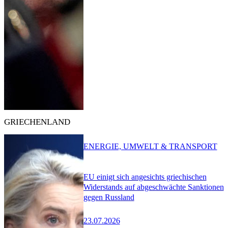
GRIECHENLAND
ENERGIE, UMWELT & TRANSPORT
EU einigt sich angesichts griechischen
Widerstands auf abgeschwächte Sanktionen
gegen Russland
23.07.2026