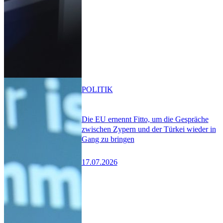
POLITIK
Die EU ernennt Fitto, um die Gespräche
zwischen Zypern und der Türkei wieder in
Gang zu bringen
17.07.2026