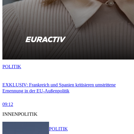
POLITIK
EXKLUSIV: Frankreich und Spanien kritisieren umstrittene
Ernennung in der EU-Außenpolitik
09:12
INNENPOLITIK
POLITIK