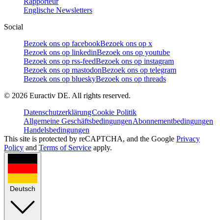
Rapporteur
Englische Newsletters
Social
Bezoek ons op facebook
Bezoek ons op x
Bezoek ons op linkedin
Bezoek ons op youtube
Bezoek ons op rss-feed
Bezoek ons op instagram
Bezoek ons op mastodon
Bezoek ons op telegram
Bezoek ons op bluesky
Bezoek ons op threads
©
2026
Euractiv DE. All rights reserved.
Datenschutzerklärung
Cookie Politik
Allgemeine Geschäftsbedingungen
Abonnementbedingungen
Handelsbedingungen
This site is protected by reCAPTCHA, and the Google
Privacy
Policy
and
Terms of Service
apply.
Deutsch