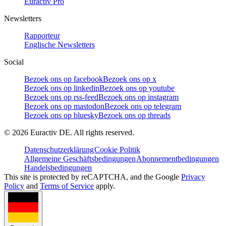
Euractiv Pro
Newsletters
Rapporteur
Englische Newsletters
Social
Bezoek ons op facebook
Bezoek ons op x
Bezoek ons op linkedin
Bezoek ons op youtube
Bezoek ons op rss-feed
Bezoek ons op instagram
Bezoek ons op mastodon
Bezoek ons op telegram
Bezoek ons op bluesky
Bezoek ons op threads
©
2026
Euractiv DE. All rights reserved.
Datenschutzerklärung
Cookie Politik
Allgemeine Geschäftsbedingungen
Abonnementbedingungen
Handelsbedingungen
This site is protected by reCAPTCHA, and the Google
Privacy
Policy
and
Terms of Service
apply.