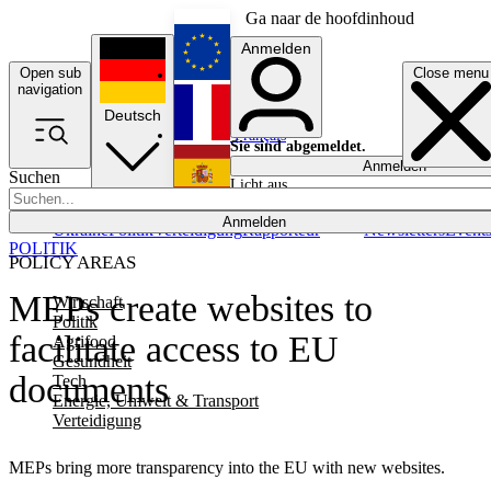
Ga naar de hoofdinhoud
Anmelden
Open sub
Close menu
English
navigation
Deutsch
Français
Sie sind abgemeldet.
Anmelden
Suchen
Licht aus
Español
Anmelden
Ukraine
Politik
Verteidigung
Rapporteur
Newsletters
Event
POLITIK
POLICY AREAS
MEPs create websites to
Wirtschaft
Politik
facilitate access to EU
Agrifood
Gesundheit
documents
Tech
Energie, Umwelt & Transport
Verteidigung
MEPs bring more transparency into the EU with new websites.