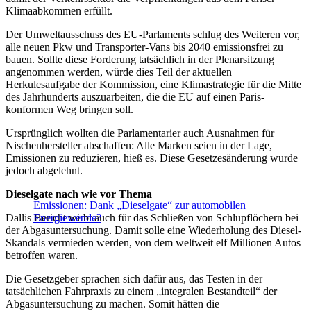
Klimaabkommen erfüllt.
Der Umweltausschuss des EU-Parlaments schlug des Weiteren vor,
alle neuen Pkw und Transporter-Vans bis 2040 emissionsfrei zu
bauen. Sollte diese Forderung tatsächlich in der Plenarsitzung
angenommen werden, würde dies Teil der aktuellen
Herkulesaufgabe der Kommission, eine Klimastrategie für die Mitte
des Jahrhunderts auszuarbeiten, die die EU auf einen Paris-
konformen Weg bringen soll.
Ursprünglich wollten die Parlamentarier auch Ausnahmen für
Nischenhersteller abschaffen: Alle Marken seien in der Lage,
Emissionen zu reduzieren, hieß es. Diese Gesetzesänderung wurde
jedoch abgelehnt.
Dieselgate nach wie vor Thema
Emissionen: Dank „Dieselgate“ zur automobilen
Dallis Bericht wirbt auch für das Schließen von Schlupflöchern bei
Energiewende?
der Abgasuntersuchung. Damit solle eine Wiederholung des Diesel-
Skandals vermieden werden, von dem weltweit elf Millionen Autos
betroffen waren.
Die Gesetzgeber sprachen sich dafür aus, das Testen in der
tatsächlichen Fahrpraxis zu einem „integralen Bestandteil“ der
Abgasuntersuchung zu machen. Somit hätten die