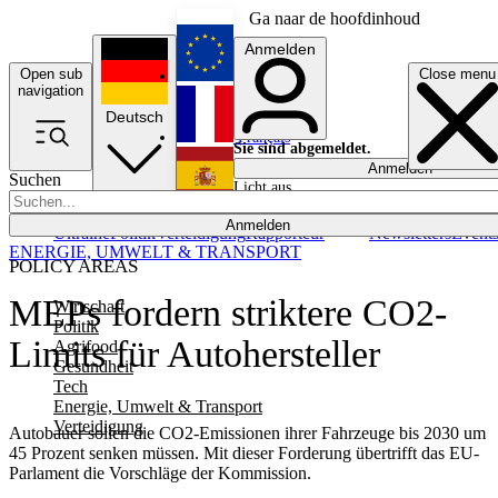
Ga naar de hoofdinhoud
Anmelden
Open sub
Close menu
English
navigation
Deutsch
Français
Sie sind abgemeldet.
Anmelden
Suchen
Licht aus
Español
Anmelden
Ukraine
Politik
Verteidigung
Rapporteur
Newsletters
Event
ENERGIE, UMWELT & TRANSPORT
POLICY AREAS
MEPs fordern striktere CO2-
Wirtschaft
Politik
Limits für Autohersteller
Agrifood
Gesundheit
Tech
Energie, Umwelt & Transport
Verteidigung
Autobauer sollen die CO2-Emissionen ihrer Fahrzeuge bis 2030 um
45 Prozent senken müssen. Mit dieser Forderung übertrifft das EU-
Parlament die Vorschläge der Kommission.