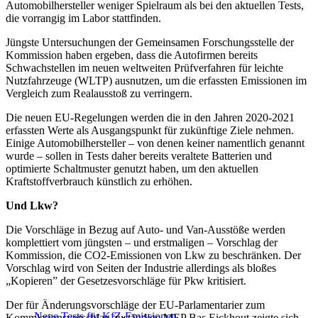
Automobilhersteller weniger Spielraum als bei den aktuellen Tests,
die vorrangig im Labor stattfinden.
Jüngste Untersuchungen der Gemeinsamen Forschungsstelle der
Kommission haben ergeben, dass die Autofirmen bereits
Schwachstellen im neuen weltweiten Prüfverfahren für leichte
Nutzfahrzeuge (WLTP) ausnutzen, um die erfassten Emissionen im
Vergleich zum Realausstoß zu verringern.
Die neuen EU-Regelungen werden die in den Jahren 2020-2021
erfassten Werte als Ausgangspunkt für zukünftige Ziele nehmen.
Einige Automobilhersteller – von denen keiner namentlich genannt
wurde – sollen in Tests daher bereits veraltete Batterien und
optimierte Schaltmuster genutzt haben, um den aktuellen
Kraftstoffverbrauch künstlich zu erhöhen.
Und Lkw?
Die Vorschläge in Bezug auf Auto- und Van-Ausstöße werden
komplettiert vom jüngsten – und erstmaligen – Vorschlag der
Kommission, die CO2-Emissionen von Lkw zu beschränken. Der
Vorschlag wird von Seiten der Industrie allerdings als bloßes
„Kopieren” der Gesetzesvorschläge für Pkw kritisiert.
Der für Änderungsvorschläge der EU-Parlamentarier zum
Neue Tests für KfZ-Emissionen
Kommissionsvorschlag zuständige MEP Bas Eickhout zeigte sich