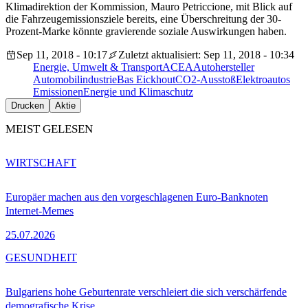
Klimadirektion der Kommission, Mauro Petriccione, mit Blick auf
die Fahrzeugemissionsziele bereits, eine Überschreitung der 30-
Prozent-Marke könnte gravierende soziale Auswirkungen haben.
Sep 11, 2018 - 10:17
Zuletzt aktualisiert: Sep 11, 2018 - 10:34
Energie, Umwelt & Transport
ACEA
Autohersteller
Automobilindustrie
Bas Eickhout
CO2-Ausstoß
Elektroautos
Emissionen
Energie und Klimaschutz
Drucken
Aktie
MEIST GELESEN
WIRTSCHAFT
Europäer machen aus den vorgeschlagenen Euro-Banknoten
Internet-Memes
25.07.2026
GESUNDHEIT
Bulgariens hohe Geburtenrate verschleiert die sich verschärfende
demografische Krise