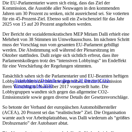
Die EU-Parlamentarier waren sich einig, dass das Ziel der
Kommission, die Ausstöße aller Neuwagen in den kommenden
Jahren um 30 Prozent zu senken, nicht ausreichend sei. Sie votierten
für ein 45-Prozent-Ziel. Ebenso soll ein Zwischenziel für das Jahr
2025 von 15 auf 20 Prozent angehoben werden.
Der Bericht der sozialdemokratischen MEP Miriam Dalli erhielt eine
Mehrheit von 38 Stimmen im Umweltausschuss. Im nächsten Schritt
muss der Vorschlag nun vom gesamten EU-Parlament gebilligt
werden. Die Abstimmung soll während der Plenarsitzung im
Oktober stattfinden. Dalli zeigte sich sichtlich erfreut, dass ihre
Parlamentskollegen trotz des “intensiven Lobbyings” im Endeffekt
für eine Verschärfung der Regelungen stimmten.
Tatsächlich sahen sich die Parlamentarier und EU-Beamten heftigen
Autolobbyist: Deshalb wollen wir 20 Prozent CO2-
Lobby-Aktivitäten der Industrie gegenüber, seit die Kommission
Einsparung bis 2030
ihren Vorschlag im November 2017 vorgestellt hatte. Die
Lobbygruppen wandten sich gegen das allgemeine CO2-
Emissionsziele sowie gegen diverse Details der Gesetzesvorschläge.
So betonte der Verband der europäischen Automobilhersteller
(ACEA), 20 Prozent sei das “realistischste” Ziel. Die Organisation
warnte auch vor Arbeitsplatzabbau, was Dalli wiederum als “größtes
Drohszenario” der Autobauer abtat.