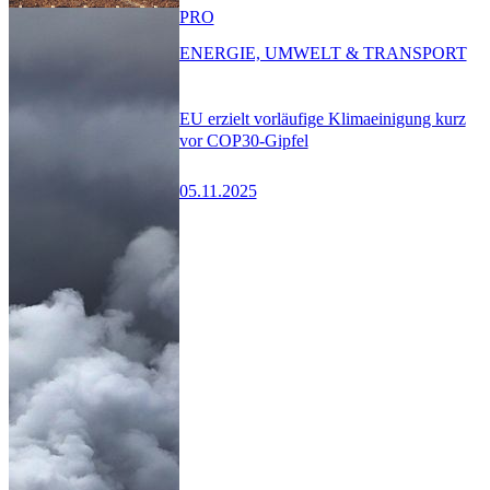
PRO
ENERGIE, UMWELT & TRANSPORT
EU erzielt vorläufige Klimaeinigung kurz
vor COP30-Gipfel
05.11.2025