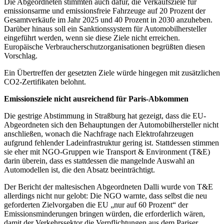
Die Abgeordneten stimmten auch dafür, die Verkaufsziele für
emissionsarme und emissionsfreie Fahrzeuge auf 20 Prozent der
Gesamtverkäufe im Jahr 2025 und 40 Prozent in 2030 anzuheben.
Darüber hinaus soll ein Sanktionssystem für Automobilhersteller
eingeführt werden, wenn sie diese Ziele nicht erreichen.
Europäische Verbraucherschutzorganisationen begrüßten diesen
Vorschlag.
Ein Übertreffen der gesetzten Ziele würde hingegen mit zusätzlichen
CO2-Zertifikaten belohnt.
Emissionsziele nicht ausreichend für Paris-Abkommen
Die gestrige Abstimmung in Straßburg hat gezeigt, dass die EU-
Abgeordneten sich den Behauptungen der Automobilhersteller nicht
anschließen, wonach die Nachfrage nach Elektrofahrzeugen
aufgrund fehlender Ladeinfrastruktur gering ist. Stattdessen stimmen
sie eher mit NGO-Gruppen wie Transport & Environment (T&E)
darin überein, dass es stattdessen die mangelnde Auswahl an
Automodellen ist, die den Absatz beeinträchtigt.
Der Bericht der maltesischen Abgeordneten Dalli wurde von T&E
allerdings nicht nur gelobt: Die NGO warnte, dass selbst die neu
geforderten Zielvorgaben die EU „nur auf 60 Prozent“ der
Emissionsminderungen bringen würden, die erforderlich wären,
damit der Verkehrssektor die Verpflichtungen aus dem Pariser