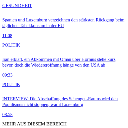
GESUNDHEIT
Spanien und Luxemburg verzeichnen den stärksten Rückgang beim
täglichen Tabakkonsum in der EU
11:08
POLITIK
Iran erklärt, ein Abkommen mit Oman über Hormus stehe kurz
bevor, doch die Wiedereröffnung hänge von den USA ab
09:33
POLITIK
INTERVIEW: Die Abschaffung des Schengen-Raums wird den
Populismus nicht stoppen, warnt Luxemburg
08:58
MEHR AUS DIESEM BEREICH