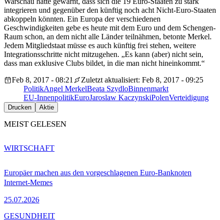
Warschau hatte gewarnt, dass sich die 19 Euro-Staaten zu stark
integrieren und gegenüber den künftig noch acht Nicht-Euro-Staaten
abkoppeln könnten. Ein Europa der verschiedenen
Geschwindigkeiten gebe es heute mit dem Euro und dem Schengen-
Raum schon, an dem nicht alle Länder teilnähmen, betonte Merkel.
Jedem Mitgliedstaat müsse es auch künftig frei stehen, weitere
Integrationsschritte nicht mitzugehen. „Es kann (aber) nicht sein,
dass man exklusive Clubs bildet, in die man nicht hineinkommt.“
Feb 8, 2017 - 08:21
Zuletzt aktualisiert: Feb 8, 2017 - 09:25
Politik
Angel Merkel
Beata Szydlo
Binnenmarkt
EU-Innenpolitik
Euro
Jaroslaw Kaczynski
Polen
Verteidigung
Drucken
Aktie
MEIST GELESEN
WIRTSCHAFT
Europäer machen aus den vorgeschlagenen Euro-Banknoten
Internet-Memes
25.07.2026
GESUNDHEIT