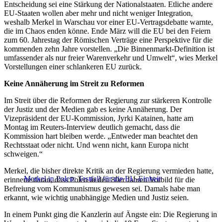
Entscheidung sei eine Stärkung der Nationalstaaten. Etliche andere
EU-Staaten wollen aber mehr und nicht weniger Integration,
weshalb Merkel in Warschau vor einer EU-Vertragsdebatte warnte,
die im Chaos enden könne. Ende März will die EU bei den Feiern
zum 60. Jahrestag der Römischen Verträge eine Perspektive für die
kommenden zehn Jahre vorstellen. „Die Binnenmarkt-Definition ist
umfassender als nur freier Warenverkehr und Umwelt“, wies Merkel
Vorstellungen einer schlankeren EU zurück.
Keine Annäherung im Streit zu Reformen
Im Streit über die Reformen der Regierung zur stärkeren Kontrolle
der Justiz und der Medien gab es keine Annäherung. Der
Vizepräsident der EU-Kommission, Jyrki Katainen, hatte am
Montag im Reuters-Interview deutlich gemacht, dass die
Kommission hart bleiben werde. „Entweder man beachtet den
Rechtsstaat oder nicht. Und wenn nicht, kann Europa nicht
schweigen.“
Merkel, die bisher direkte Kritik an der Regierung vermieden hatte,
Merkel in Polen: Testfall für die EU-Einheit
erinnerte daran, dass Polen in den 80er Jahren Vorbild für die
Befreiung vom Kommunismus gewesen sei. Damals habe man
erkannt, wie wichtig unabhängige Medien und Justiz seien.
In einem Punkt ging die Kanzlerin auf Ängste ein: Die Regierung in