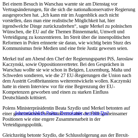
Bei einem Besuch in Warschau warnte sie am Dienstag vor
Vertragsänderungen, für die sich die nationalkonservative Regierung
ausgesprochen hat. „Ich kann mir im Augenblick auch nicht
vorstellen, dass man eine realistische Möglichkeit hat, hier
irgendwelche Dinge zurückzudrehen“, sagte Merkel zu polnischen
Wünschen, die EU auf die Themen Binnenmarkt, Umwelt und
Verteidigung zu konzentrieren. Im Streit über die innenpolitischen
Reformen in Polen erinnerte sie daran, wie wichtig beim Sturz des
Kommunismus freie Medien und eine freie Justiz gewesen seien.
Merkel traf am Abend den Chef der Regierungspartei PiS, Jaroslaw
Kaczynski, sowie Oppositionsvertreter. Bei den Gesprächen in
Warschau wollte sie wie schon in Belgien, Luxemburg, Malta und
Schweden sondieren, wie die 27 EU-Regierungen die Union nach
dem Austritt Großbritanniens weiterentwickeln wollen. Kaczynski
hatte in einem Interview vor für eine Begrenzung der EU-
Kompetenzen geworben und einen zu starken Einfluss
Deutschlands kritisiert.
Polens Ministerpräsidentin Beata Szydlo und Merkel betonten auf
Jahresrückblick Polen: Demokratie, wo bist Du?
einer gemeinsamen Pressekonferenz aber die Fülle gemeinsamer
Positionen wie eine engere Zusammenarbeit in der
Verteidigungspolitik.
Gleichzeitig betonte Szydlo, die Schlussfolgerung aus der Brexit-