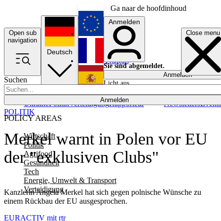
Ga naar de hoofdinhoud
Anmelden
Open sub
Close menu
English
navigation
Deutsch
Français
Sie sind abgemeldet.
Anmelden
Suchen
Licht aus
Español
Anmelden
Ukraine
Politik
Verteidigung
Rapporteur
Newsletters
Event
POLITIK
POLICY AREAS
Merkel warnt in Polen vor EU
Wirtschaft
Politik
der "exklusiven Clubs"
Agrifood
Gesundheit
Tech
Energie, Umwelt & Transport
Verteidigung
Kanzlerin Angela Merkel hat sich gegen polnische Wünsche zu
einem Rückbau der EU ausgesprochen.
EURACTIV mit rtr