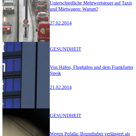
Unterschiedliche Mehrwertsteuer auf Taxis
und Mietwagen: Warum?
27.02.2014
GESUNDHEIT
Von Häfen, Flughäfen und dem Frankfurter
Streik
21.02.2014
GESUNDHEIT
Wegen Pofalla: Brunnhuber verlängert als