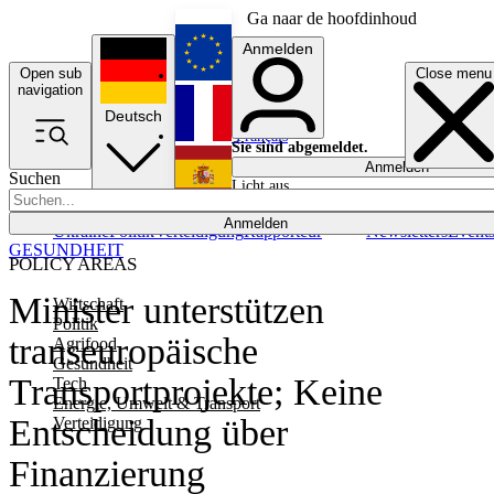
Ga naar de hoofdinhoud
Anmelden
Open sub
Close menu
English
navigation
Deutsch
Français
Sie sind abgemeldet.
Anmelden
Suchen
Licht aus
Español
Anmelden
Ukraine
Politik
Verteidigung
Rapporteur
Newsletters
Event
GESUNDHEIT
POLICY AREAS
Minister unterstützen
Wirtschaft
Politik
transeuropäische
Agrifood
Gesundheit
Transportprojekte; Keine
Tech
Energie, Umwelt & Transport
Entscheidung über
Verteidigung
Finanzierung