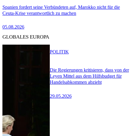
Spanien fordert seine Verbündeten auf, Marokko nicht für die
Ceuta-Krise verantwortlich zu machen
05.08.2026
GLOBALES EUROPA
POLITIK
Die Regierungen kritisieren, dass von der
Leyen Mittel aus dem Hilfsbudget für
Handelsabkommen abzieht
29.05.2026