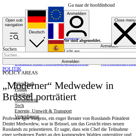
Ga naar de hoofdinhoud
Anmelden
Open sub
Close menu
English
navigation
Deutsch
Français
Sie sind abgemeldet.
Anmelden
Suchen
Licht aus
Español
Anmelden
Ukraine
Politik
Verteidigung
Rapporteur
Newsletters
Event
POLITIK
POLICY AREAS
„Moderner“ Medwedew in
Wirtschaft
Politik
Brüssel porträtiert
Agrifood
Gesundheit
Tech
Energie, Umwelt & Transport
Verteidigung
Professor Igor Yurgens, ein enger Berater von Russlands Präsident
Dmitri Medwedew, war in Brüssel, um das Gesicht eines neuen
Russlands zu präsentieren. Er sagte, dass sein Chef die Teilnahme
einer verbotenen Partei an den kommenden Wahlen unterstütze und