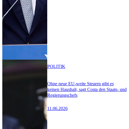
POLITIK
Ohne neue EU-weite Steuern gibt es
keinen Haushalt, sagt Costa den Staats- und
Regierungschefs
11.06.2026