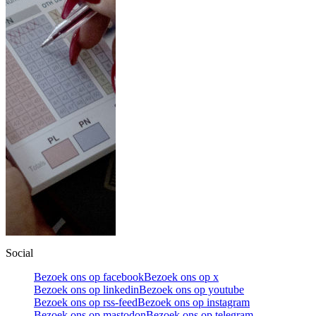
Social
Bezoek ons op facebook
Bezoek ons op x
Bezoek ons op linkedin
Bezoek ons op youtube
Bezoek ons op rss-feed
Bezoek ons op instagram
Bezoek ons op mastodon
Bezoek ons op telegram