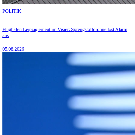
POLITIK
Flughafen Leipzig erneut im Visier: Sprengstoffdrohne löst Alarm
aus
05.08.2026