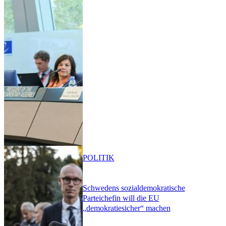
POLITIK
Schwedens sozialdemokratische
Parteichefin will die EU
„demokratiesicher“ machen