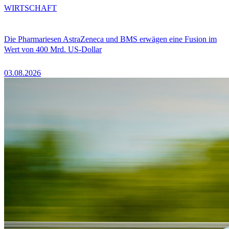
WIRTSCHAFT
Die Pharmariesen AstraZeneca und BMS erwägen eine Fusion im
Wert von 400 Mrd. US-Dollar
03.08.2026