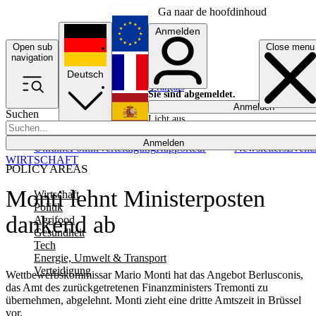
Ga naar de hoofdinhoud
Anmelden
Open sub
Close menu
English
navigation
Deutsch
Français
Sie sind abgemeldet.
Anmelden
Suchen
Licht aus
Español
Anmelden
Ukraine
Politik
Verteidigung
Rapporteur
Newsletters
Event
WIRTSCHAFT
POLICY AREAS
Monti lehnt Ministerposten
Wirtschaft
Politik
dankend ab
Agrifood
Gesundheit
Tech
Energie, Umwelt & Transport
Verteidigung
Wettbewerbskommissar Mario Monti hat das Angebot Berlusconis,
das Amt des zurückgetretenen Finanzministers Tremonti zu
übernehmen, abgelehnt. Monti zieht eine dritte Amtszeit in Brüssel
vor.