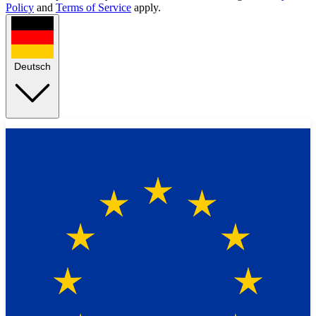
Policy
and
Terms of Service
apply.
Deutsch