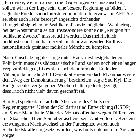
„Ich denke, wenn man sich die Regierungen vor uns anschaut,
sollten wir in der Lage sein, eine bessere Regierung zu bilden“,
sagte die Friedensnobelpreisträgerin in dem Interview mit AFP. Sie
sei aber auch „sehr besorgt“ angesichts drohender
Unregelmäßigkeiten im Wahlkampf sowie möglichen Wahlbetrugs
bei der Abstimmung selbst. Insbesondere könne die „Religion für
politische Zwecke“ missbraucht werden. Das mehrheitlich
buddhistische Land hat derzeit mit dem wachsenden Einfluss
nationalistisch gesinnter radikaler Mönche zu kämpfen.
Nach Einschätzung der lange unter Hausarrest festgehaltenen
Politikerin muss das südostasiatische Land zudem noch einen langen
Weg zurücklegen, bis es sich nach dem formalen Ende der
Militärjunta im Jahr 2011 Demokratie nennen darf. Myanmar werde
den „Weg der Demokratisierung“ beschreiten, sagte Suu Kyi. Die
Ereignisse der vergangenen Wochen hätten jedoch gezeigt,
dass „noch nicht viel“ davon geschafft sei.
Suu Kyi spielte damit auf die Absetzung des Chefs der
Regierungspartei Union der Solidarität und Entwicklung (USDP)
an. Shwe Mann hatte Mitte des Monats offenbar wegen Differenzen
mit Staatschef Thein Sein überraschend sein Amt verloren. Bei dem
erzwungenen Machtwechsel an der Parteispitze waren auch
Sicherheitskräfte eingesetzt worden, was für Kritik auch im Ausland
sorgte.