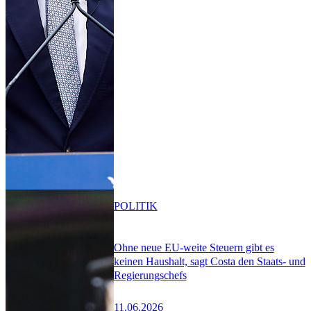
POLITIK
Ohne neue EU-weite Steuern gibt es
keinen Haushalt, sagt Costa den Staats- und
Regierungschefs
11.06.2026