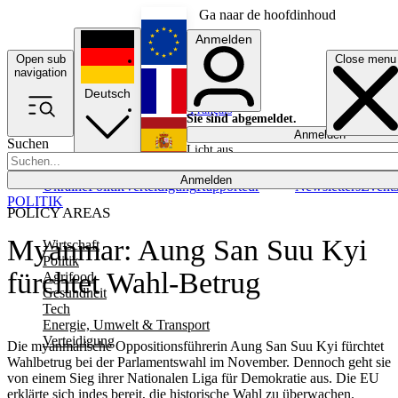
Ga naar de hoofdinhoud
Anmelden
Open sub
Close menu
English
navigation
Deutsch
Français
Sie sind abgemeldet.
Anmelden
Suchen
Licht aus
Español
Anmelden
Ukraine
Politik
Verteidigung
Rapporteur
Newsletters
Event
POLITIK
POLICY AREAS
Myanmar: Aung San Suu Kyi
Wirtschaft
Politik
fürchtet Wahl-Betrug
Agrifood
Gesundheit
Tech
Energie, Umwelt & Transport
Verteidigung
Die myanmarische Oppositionsführerin Aung San Suu Kyi fürchtet
Wahlbetrug bei der Parlamentswahl im November. Dennoch geht sie
von einem Sieg ihrer Nationalen Liga für Demokratie aus. Die EU
erklärte sich indes bereit, die historische Wahl zu überwachen.