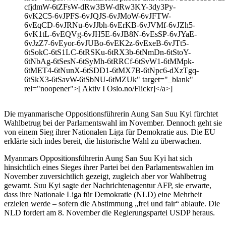
cfjdmW-6tZFsW-dRw3BW-dRw3KY-3dy3Py-
6vK2C5-6vJPFS-6vJQJS-6vJMoW-6vJFTW-
6vEqCD-6vJRNu-6vJJbh-6vErKB-6vJVMf-6vJZh5-
6vK1tL-6vEQVg-6vJH5E-6vJB8N-6vEsSP-6vJYaE-
6vJzZ7-6vEyor-6vJUBo-6vEK2z-6vExeB-6vJTt5-
6tSokC-6tS1LC-6tRSKu-6tRX3b-6tNmDn-6tStoY-
6tNbAg-6tSesN-6tSyMh-6tRRCf-6tSvW1-6tMMpk-
6tMET4-6tNunX-6tSDD1-6tMX7B-6tNpc6-dXzTgq-
6tSkX3-6tSavW-6tSbNU-6tMZUk" target="_blank"
rel="noopener">[ Aktiv I Oslo.no/Flickr]</a>]
Die myanmarische Oppositionsführerin Aung San Suu Kyi fürchtet
Wahlbetrug bei der Parlamentswahl im November. Dennoch geht sie
von einem Sieg ihrer Nationalen Liga für Demokratie aus. Die EU
erklärte sich indes bereit, die historische Wahl zu überwachen.
Myanmars Oppositionsführerin Aung San Suu Kyi hat sich
hinsichtlich eines Sieges ihrer Partei bei den Parlamentswahlen im
November zuversichtlich gezeigt, zugleich aber vor Wahlbetrug
gewarnt. Suu Kyi sagte der Nachrichtenagentur AFP, sie erwarte,
dass ihre Nationale Liga für Demokratie (NLD) eine Mehrheit
erzielen werde – sofern die Abstimmung „frei und fair“ ablaufe. Die
NLD fordert am 8. November die Regierungspartei USDP heraus.