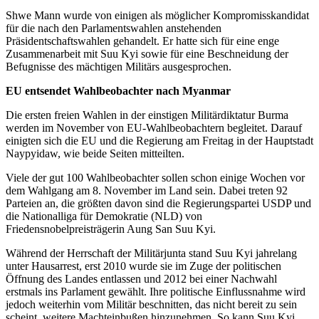
Shwe Mann wurde von einigen als möglicher Kompromisskandidat
für die nach den Parlamentswahlen anstehenden
Präsidentschaftswahlen gehandelt. Er hatte sich für eine enge
Zusammenarbeit mit Suu Kyi sowie für eine Beschneidung der
Befugnisse des mächtigen Militärs ausgesprochen.
EU entsendet Wahlbeobachter nach Myanmar
Die ersten freien Wahlen in der einstigen Militärdiktatur Burma
werden im November von EU-Wahlbeobachtern begleitet. Darauf
einigten sich die EU und die Regierung am Freitag in der Hauptstadt
Naypyidaw, wie beide Seiten mitteilten.
Viele der gut 100 Wahlbeobachter sollen schon einige Wochen vor
dem Wahlgang am 8. November im Land sein. Dabei treten 92
Parteien an, die größten davon sind die Regierungspartei USDP und
die Nationalliga für Demokratie (NLD) von
Friedensnobelpreisträgerin Aung San Suu Kyi.
Während der Herrschaft der Militärjunta stand Suu Kyi jahrelang
unter Hausarrest, erst 2010 wurde sie im Zuge der politischen
Öffnung des Landes entlassen und 2012 bei einer Nachwahl
erstmals ins Parlament gewählt. Ihre politische Einflussnahme wird
jedoch weiterhin vom Militär beschnitten, das nicht bereit zu sein
scheint, weitere Machteinbußen hinzunehmen. So kann Suu Kyi