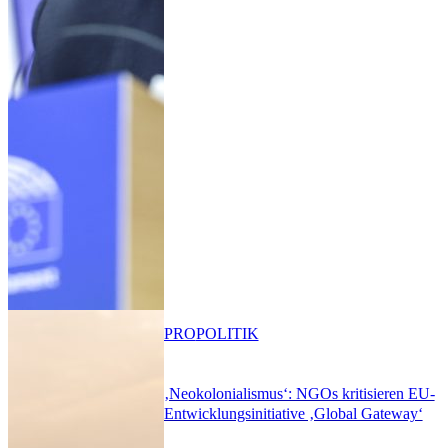
PRO
POLITIK
‚Neokolonialismus‘: NGOs kritisieren EU-
Entwicklungsinitiative ‚Global Gateway‘