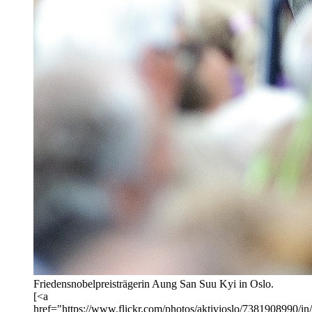
Friedensnobelpreisträgerin Aung San Suu Kyi in Oslo.
[<a
href="https://www.flickr.com/photos/aktivioslo/7381908990/in/