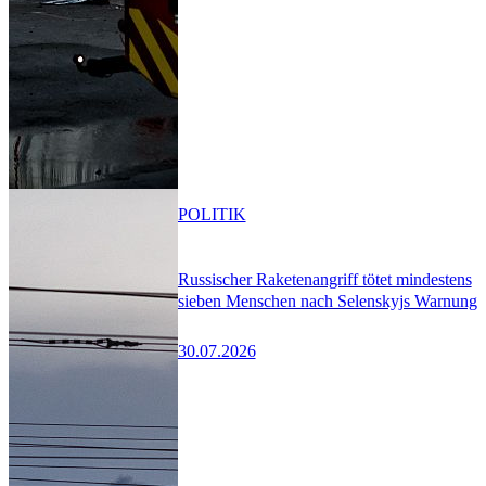
POLITIK
Russischer Raketenangriff tötet mindestens
sieben Menschen nach Selenskyjs Warnung
30.07.2026