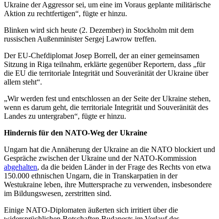
Ukraine der Aggressor sei, um eine im Voraus geplante militärische
Aktion zu rechtfertigen“, fügte er hinzu.
Blinken wird sich heute (2. Dezember) in Stockholm mit dem
russischen Außenminister Sergej Lawrow treffen.
Der EU-Chefdiplomat Josep Borrell, der an einer gemeinsamen
Sitzung in Riga teilnahm, erklärte gegenüber Reportern, dass „für
die EU die territoriale Integrität und Souveränität der Ukraine über
allem steht“.
„Wir werden fest und entschlossen an der Seite der Ukraine stehen,
wenn es darum geht, die territoriale Integrität und Souveränität des
Landes zu untergraben“, fügte er hinzu.
Hindernis für den NATO-Weg der Ukraine
Ungarn hat die Annäherung der Ukraine an die NATO blockiert und
Gespräche zwischen der Ukraine und der NATO-Kommission
abgehalten
, da die beiden Länder in der Frage des Rechts von etwa
150.000 ethnischen Ungarn, die in Transkarpatien in der
Westukraine leben, ihre Muttersprache zu verwenden, insbesondere
im Bildungswesen, zerstritten sind.
Einige NATO-Diplomaten äußerten sich irritiert über die
widersprüchlichen Botschaften Budapests im Verlauf des