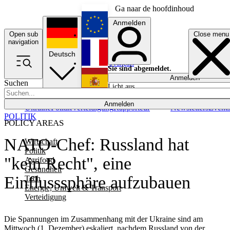
Ga naar de hoofdinhoud
Anmelden
Open sub
Close menu
English
navigation
Deutsch
Français
Sie sind abgemeldet.
Anmelden
Suchen
Licht aus
Español
Anmelden
Ukraine
Politik
Verteidigung
Rapporteur
Newsletters
Event
POLITIK
POLICY AREAS
NATO-Chef: Russland hat
Wirtschaft
Politik
"kein Recht", eine
Agrifood
Gesundheit
Einflusssphäre aufzubauen
Tech
Energie, Umwelt & Transport
Verteidigung
Die Spannungen im Zusammenhang mit der Ukraine sind am
Mittwoch (1. Dezember) eskaliert, nachdem Russland von der