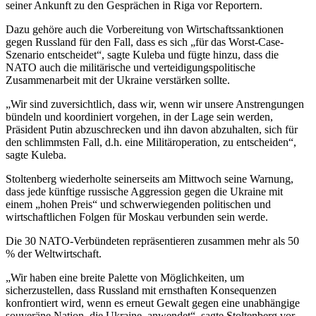
seiner Ankunft zu den Gesprächen in Riga vor Reportern.
Dazu gehöre auch die Vorbereitung von Wirtschaftssanktionen
gegen Russland für den Fall, dass es sich „für das Worst-Case-
Szenario entscheidet“, sagte Kuleba und fügte hinzu, dass die
NATO auch die militärische und verteidigungspolitische
Zusammenarbeit mit der Ukraine verstärken sollte.
„Wir sind zuversichtlich, dass wir, wenn wir unsere Anstrengungen
bündeln und koordiniert vorgehen, in der Lage sein werden,
Präsident Putin abzuschrecken und ihn davon abzuhalten, sich für
den schlimmsten Fall, d.h. eine Militäroperation, zu entscheiden“,
sagte Kuleba.
Stoltenberg wiederholte seinerseits am Mittwoch seine Warnung,
dass jede künftige russische Aggression gegen die Ukraine mit
einem „hohen Preis“ und schwerwiegenden politischen und
wirtschaftlichen Folgen für Moskau verbunden sein werde.
Die 30 NATO-Verbündeten repräsentieren zusammen mehr als 50
% der Weltwirtschaft.
„Wir haben eine breite Palette von Möglichkeiten, um
sicherzustellen, dass Russland mit ernsthaften Konsequenzen
konfrontiert wird, wenn es erneut Gewalt gegen eine unabhängige
souveräne Nation, die Ukraine, anwendet“, sagte Stoltenberg vor