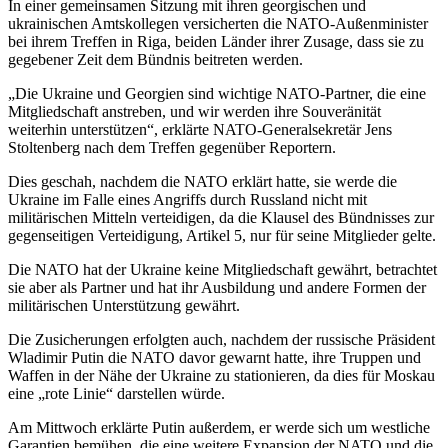
In einer gemeinsamen Sitzung mit ihren georgischen und
ukrainischen Amtskollegen versicherten die NATO-Außenminister
bei ihrem Treffen in Riga, beiden Länder ihrer Zusage, dass sie zu
gegebener Zeit dem Bündnis beitreten werden.
„Die Ukraine und Georgien sind wichtige NATO-Partner, die eine
Mitgliedschaft anstreben, und wir werden ihre Souveränität
weiterhin unterstützen“, erklärte NATO-Generalsekretär Jens
Stoltenberg nach dem Treffen gegenüber Reportern.
Dies geschah, nachdem die NATO erklärt hatte, sie werde die
Ukraine im Falle eines Angriffs durch Russland nicht mit
militärischen Mitteln verteidigen, da die Klausel des Bündnisses zur
gegenseitigen Verteidigung, Artikel 5, nur für seine Mitglieder gelte.
Die NATO hat der Ukraine keine Mitgliedschaft gewährt, betrachtet
sie aber als Partner und hat ihr Ausbildung und andere Formen der
militärischen Unterstützung gewährt.
Die Zusicherungen erfolgten auch, nachdem der russische Präsident
Wladimir Putin die NATO davor gewarnt hatte, ihre Truppen und
Waffen in der Nähe der Ukraine zu stationieren, da dies für Moskau
eine „rote Linie“ darstellen würde.
Am Mittwoch erklärte Putin außerdem, er werde sich um westliche
Garantien bemühen, die eine weitere Expansion der NATO und die