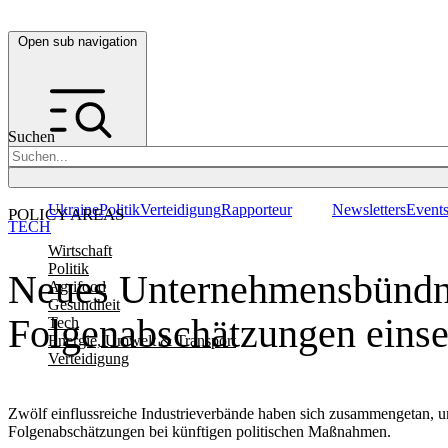
Open sub navigation
Suchen
Ukraine
Politik
Verteidigung
Rapporteur
Newsletters
Event
POLICY AREAS
TECH
Wirtschaft
Politik
Neues Unternehmensbündnis
Agrifood
Gesundheit
Folgenabschätzungen einse
Tech
Energie, Umwelt & Transport
Verteidigung
Zwölf einflussreiche Industrieverbände haben sich zusammengetan, 
Folgenabschätzungen bei künftigen politischen Maßnahmen.