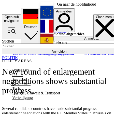
Ga naar de hoofdinhoud
Anmelden
Open sub
Close menu
English
navigation
Deutsch
Français
Sie sind abgemeldet.
Anmelden
Suchen
Licht aus
Español
Anmelden
Ukraine
Politik
Verteidigung
Rapporteur
Newsletters
Event
POLITIK
POLICY AREAS
New round of enlargement
Wirtschaft
Politik
negotiations shows substantial
Agrifood
Gesundheit
progress
Tech
Energie, Umwelt & Transport
Verteidigung
Several candidate countries have made substantial progress in
enlargement negotiations with the EU Member States in Brussels on