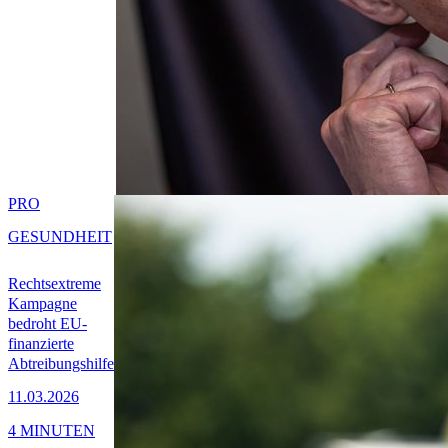
PRO
GESUNDHEIT
Rechtsextreme
Kampagne
bedroht EU-
finanzierte
Abtreibungshilfe
11.03.2026
4 MINUTEN