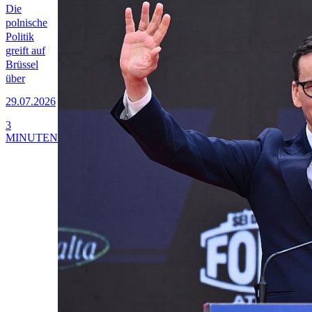
Die
polnische
Politik
greift auf
Brüssel
über
29.07.2026
3
MINUTEN