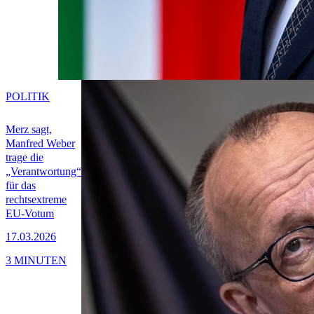
POLITIK
Merz sagt,
Manfred Weber
trage die
„Verantwortung“
für das
rechtsextreme
EU-Votum
17.03.2026
3 MINUTEN