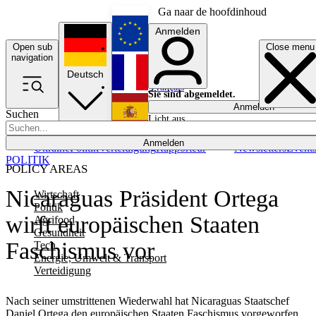
Ga naar de hoofdinhoud
Anmelden
Open sub
Close menu
English
navigation
Deutsch
Français
Sie sind abgemeldet.
Anmelden
Suchen
Licht aus
Español
Anmelden
Ukraine
Politik
Verteidigung
Rapporteur
Newsletters
Event
POLITIK
POLICY AREAS
Nicaraguas Präsident Ortega
Wirtschaft
Politik
wirft europäischen Staaten
Agrifood
Gesundheit
Faschismus vor
Tech
Energie, Umwelt & Transport
Verteidigung
Nach seiner umstrittenen Wiederwahl hat Nicaraguas Staatschef
Daniel Ortega den europäischen Staaten Faschismus vorgeworfen.