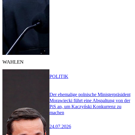
WAHLEN
POLITIK
Der ehemalige polnische Ministerpräsident
Morawiecki führt eine Abspaltung von der
PiS an, um Kaczyński Konkurrenz zu
machen
24.07.2026