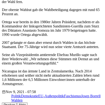
der Wahl fern.
Der oberste Wahlrat gab die Wahlbeteiligung dagegen mit rund 65
Prozent an.
Ortega war bereits in den 1980er Jahren Präsident, nachdem er als
Kommandeur der linksgerichteten Sandinisten-Guerilla zum Sturz
des Diktators Anastasio Somoza im Jahr 1979 beigetragen hatte.
1990 wurde Ortega abgewählt.
2007 gelangte er dann aber erneut durch Wahlen in das höchste
Staatsamt. Der 75-Jährige wird nun seine vierte Amtszeit antreten.
Seine als Vizepräsidentin amtierende Ehefrau Murillo sagte nach
ihrer Wiederwahl: „Wir nehmen diese Stimmen mit Demut an und
einem großen Verantwortungsgefühl.“
Nicaragua ist das ärmste Land in Zentralamerika. Nach 2014
erhobenen und seither nicht mehr aktualisierten Zahlen leben rund
1,6 Millionen der 6,5 Millionen Einwohner:innen unterhalb der
Armutsgrenze.
Nov 9, 2021 - 07:58
Politik
Demokratie
EU-Außenpolitik
Faschismus
Josep Borrell
Wahlen
Drucken
Aktie