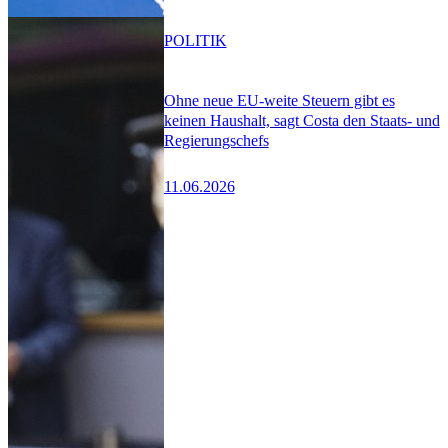
POLITIK
Ohne neue EU-weite Steuern gibt es
keinen Haushalt, sagt Costa den Staats- und
Regierungschefs
11.06.2026