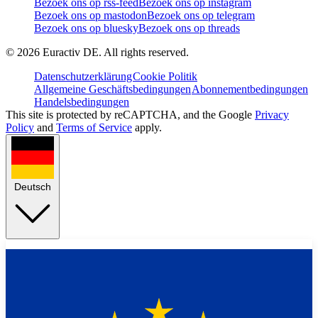
Bezoek ons op rss-feed
Bezoek ons op instagram
Bezoek ons op mastodon
Bezoek ons op telegram
Bezoek ons op bluesky
Bezoek ons op threads
©
2026
Euractiv DE. All rights reserved.
Datenschutzerklärung
Cookie Politik
Allgemeine Geschäftsbedingungen
Abonnementbedingungen
Handelsbedingungen
This site is protected by reCAPTCHA, and the Google
Privacy
Policy
and
Terms of Service
apply.
Deutsch