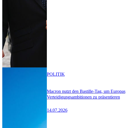
POLITIK
Macron nutzt den Bastille-Tag, um Europas
Verteidigungsambitionen zu präsentieren
14.07.2026