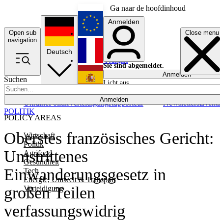
Ga naar de hoofdinhoud
Anmelden
Open sub
Close menu
English
navigation
Deutsch
Français
Sie sind abgemeldet.
Anmelden
Suchen
Licht aus
Español
Anmelden
Ukraine
Politik
Verteidigung
Rapporteur
Newsletters
Event
POLITIK
POLICY AREAS
Oberstes französisches Gericht:
Wirtschaft
Politik
Umstrittenes
Agrifood
Gesundheit
Einwanderungsgesetz in
Tech
Energie, Umwelt & Transport
großen Teilen
Verteidigung
verfassungswidrig