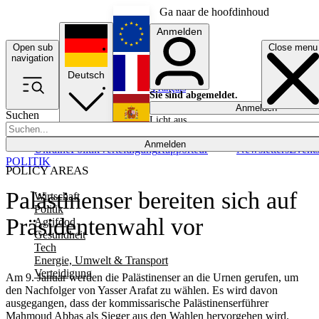
Ga naar de hoofdinhoud
Anmelden
Open sub
Close menu
English
navigation
Deutsch
Français
Sie sind abgemeldet.
Anmelden
Suchen
Licht aus
Español
Anmelden
Ukraine
Politik
Verteidigung
Rapporteur
Newsletters
Event
POLITIK
POLICY AREAS
Palästinenser bereiten sich auf
Wirtschaft
Politik
Präsidentenwahl vor
Agrifood
Gesundheit
Tech
Energie, Umwelt & Transport
Verteidigung
Am 9. Januar werden die Palästinenser an die Urnen gerufen, um
den Nachfolger von Yasser Arafat zu wählen. Es wird davon
ausgegangen, dass der kommissarische Palästinenserführer
Mahmoud Abbas als Sieger aus den Wahlen hervorgehen wird.