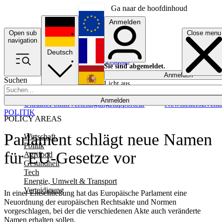
Ga naar de hoofdinhoud
Anmelden
Open sub
Close menu
English
navigation
Deutsch
Français
Sie sind abgemeldet.
Anmelden
Suchen
Licht aus
Español
Anmelden
Ukraine
Politik
Verteidigung
Rapporteur
Newsletters
Event
POLITIK
POLICY AREAS
Parlament schlägt neue Namen
Wirtschaft
Politik
für EU-Gesetze vor
Agrifood
Gesundheit
Tech
Energie, Umwelt & Transport
Verteidigung
In einer Entschließung hat das Europäische Parlament eine
Neuordnung der europäischen Rechtsakte und Normen
vorgeschlagen, bei der die verschiedenen Akte auch veränderte
Namen erhalten sollen.