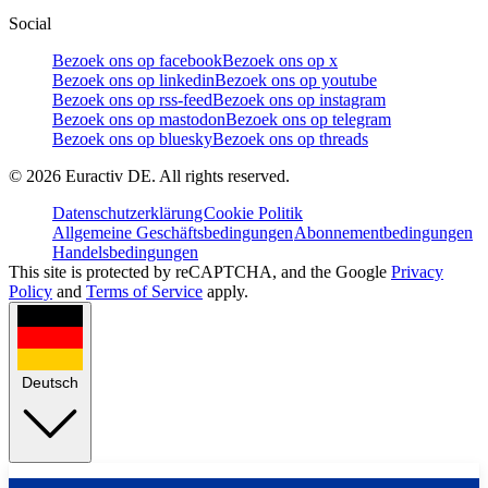
Social
Bezoek ons op facebook
Bezoek ons op x
Bezoek ons op linkedin
Bezoek ons op youtube
Bezoek ons op rss-feed
Bezoek ons op instagram
Bezoek ons op mastodon
Bezoek ons op telegram
Bezoek ons op bluesky
Bezoek ons op threads
©
2026
Euractiv DE. All rights reserved.
Datenschutzerklärung
Cookie Politik
Allgemeine Geschäftsbedingungen
Abonnementbedingungen
Handelsbedingungen
This site is protected by reCAPTCHA, and the Google
Privacy
Policy
and
Terms of Service
apply.
Deutsch