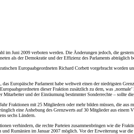
hl im Juni 2009 verboten werden. Die Änderungen jedoch, die gestern 
eten als der Demokratie und der Effizienz des Parlaments abträglich b
okratischen Europaabgeordneten Richard Corbett vorgebracht worden u
, das Europäische Parlament habe weltweit einen der niedrigsten Grenzwe
 Europaabgeordneten dieser Fraktion zusätzlich zu dem, was ‚normale’ 
her Mitarbeiter und der Einräumung bestimmter Sonderrechte – sollte 
 Jahr Fraktionen mit 25 Mitgliedern oder mehr bilden müssen, die aus
prünglich eine Anhebung des Grenzwerts auf 30 Mitglieder aus einem Vi
tens sechs Ländern.
onen verhindern, die rechte Parteien zusammenbringen wie die Fraktion
en und Rumänien im Januar 2007 möglich. Vor der Erweiterung war die