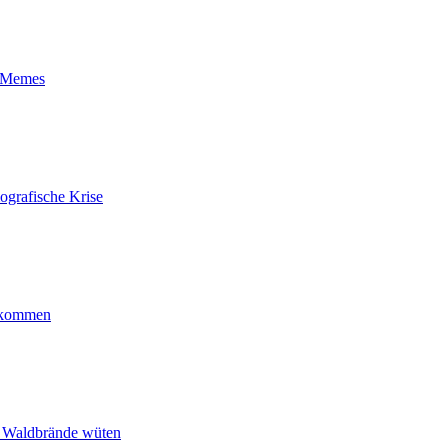
t-Memes
ografische Krise
ankommen
n Waldbrände wüten