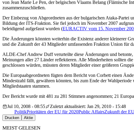
von Jean Marie Le Pen, der belgischen Vlaams Belang (Flämische Inter
zusammenzuschließen.
Der Einbezug von Abgeordneten aus der bulgarischen Ataka-Partei un
Bildung der ITS-Fraktion. Sie fiel jedoch im November 2007 aufgrund
beleidigend aufgefasst wurden (
EURACTIV vom 15. November 200
Die Änderungen könnten weiterhin die Existenz anderer kleinerer Gr
und die Zukunft der 43 Mitglieder umfassenden Fraktion Union für d
ALDE-Chef Andrew Duff verurteilte diese Änderungen und betonte, da
Meinungen aller 27 Länder reflektieren. Alle Minderheiten sollten di
geschlossen würden, müssten deren Mitglieder einer größeren Gruppi
Die Europaabgeordneten fügten dem Bericht von Corbett einen Änderun
Mindestzahl fällt, gewähren könnten, bis zum Ende der Wahlperiode weit
Mitgliedstaaten stammen.
Der Bericht wurde mit 481 zu 281 Stimmen angenommen; 21 Europaab
Jul 10, 2008 - 08:55
Zuletzt aktualisiert: Jan 29, 2010 - 15:48
Politik
Prioritäten der EU für 2020
Public Affairs
Zukunft der E
Drucken
Aktie
MEIST GELESEN