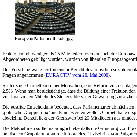
EuropeanParliamentInside.jpg
Fraktionen mit weniger als 25 Mitgliedern werden nach der Europawa
Abgeordneten gebilligt wurden, wurden von liberalen Europaabgeordn
Der Vorschlag war zuerst in einem Bericht des britischen sozialdem
Fragen angenommen (
EURACTIV vom 28. Mai 2008
).
Später sagte Corbett zu seiner Motivation, eine Reform vorzuschlagen
2,5%. Wenn man berücksichtige, dass die Bildung einer Fraktion den
von finanziellen Mitteln des Steuerzahlers, der Gewährung zusätzlic
Die gestrige Entscheidung bedeutet, dass Parlamentarier ab nächstem
‚politische Gruppierung’ anerkannt werden wollen. Corbett hatte urs
abgelehnt. Derzeit liegt der Grenzwert bei 20 Mitgliedern aus mindes
Die Maßnahmen sollte ursprünglich ebenfalls die Gründung von Frakti
politischen Gruppierung wurde infolge des EU-Beitritts von Bulgari