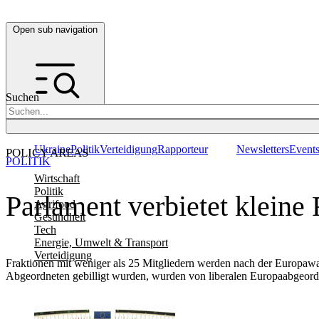
Open sub navigation
Suchen
Ukraine
Politik
Verteidigung
Rapporteur
Newsletters
Event
POLICY AREAS
POLITIK
Wirtschaft
Politik
Parlament verbietet kleine
Agrifood
Gesundheit
Tech
Energie, Umwelt & Transport
Verteidigung
Fraktionen mit weniger als 25 Mitgliedern werden nach der Europawa
Abgeordneten gebilligt wurden, wurden von liberalen Europaabgeordn