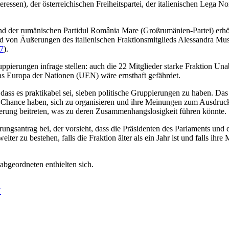
essen), der österreichischen Freiheitspartei, der italienischen Lega N
d der rumänischen Partidul România Mare (Großrumänien-Partei) erhöh
 von Äußerungen des italienischen Fraktionsmitglieds Alessandra Muss
7
).
uppierungen infrage stellen: auch die 22 Mitglieder starke Fraktion
as Europa der Nationen (UEN) wäre ernsthaft gefährdet.
ss es praktikabel sei, sieben politische Gruppierungen zu haben. Das
e Chance haben, sich zu organisieren und ihre Meinungen zum Ausdruck 
erung beitreten, was zu deren Zusammenhangslosigkeit führen könnte.
gsantrag bei, der vorsieht, dass die Präsidenten des Parlaments und d
er zu bestehen, falls die Fraktion älter als ein Jahr ist und falls ihr
geordneten enthielten sich.
U