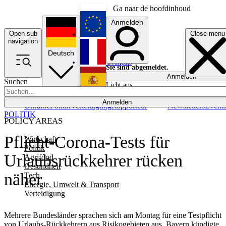
Ga naar de hoofdinhoud
Anmelden
Open sub
Close menu
English
navigation
Deutsch
Français
Sie sind abgemeldet.
Anmelden
Suchen
Licht aus
Español
Anmelden
Ukraine
Politik
Verteidigung
Rapporteur
Newsletters
Event
POLITIK
POLICY AREAS
Pflicht-Corona-Tests für
Wirtschaft
Politik
Urlaubsrückkehrer rücken
Agrifood
Gesundheit
näher
Tech
Energie, Umwelt & Transport
Verteidigung
Mehrere Bundesländer sprachen sich am Montag für eine Testpflicht
von Urlaubs-Rückkehrern aus Risikogebieten aus. Bayern kündigte