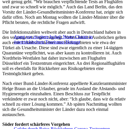
weit genug geht. “Wir brauchen verpflichtende Tests an Flughäfen
und zwar so schnell wie möglich.” Auch das Land Berlin, das den
Vorsitz der Länder-Gesundheitsminister-Konferenz hat, zeigte sich
dafür offen. Noch am Montag wollten die Länder-Minister über die
Pflicht beraten, die rechtliche Fragen aufwirft.
Die Infektionszahlen weltweit aber auch in Deutschland haben in
Angst vor zweitem Ischgl: Neuer Cluster in
den vergangenen Tagen zugelegt. Neben lokalen Ausbrüchen gelten
österreichischem Tourismus-Hotspot
auch erste Urlaubsrückkehrer aus Risikogebieten wie etwa der
Türkei als Ursache. Diese sind zwar eigentlich zu einer 14-tägigen
Quarantäne verpflichtet, was aber kaum zu kontrollieren ist. Auch
Nordrhein-Westfalen hat daher inzwischen am Flughafen
Düsseldorf ein Testzentrum eingerichtet. An drei Regionalflughäfen
soll es ebenfalls für Rückkehrer aus Risikogebieten eine
Testmöglichkeit geben.
Nach einer Bund-Länder-Konferenz appellierte Kanzleramtsminister
Helge Braun an die Urlauber, gerade im Ausland die Abstands- und
Hygieneregeln einzuhalten. Einen Beschluss zur Testpflicht
verkündete er zwar noch nicht, aber: “Ich glaube, dass wir da relativ
schnell zu einer Lösung kommen.” Ab späten Nachmittag wollten
sich die Gesundheitsminister der Länder dazu noch einmal
austauschen.
Söder fordert schärferes Vorgehen
Gefahr durch Reise-Rückkehrer: Corona-Testzentren