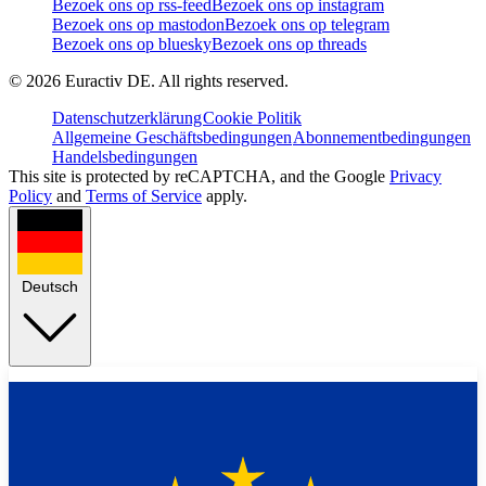
Bezoek ons op rss-feed
Bezoek ons op instagram
Bezoek ons op mastodon
Bezoek ons op telegram
Bezoek ons op bluesky
Bezoek ons op threads
©
2026
Euractiv DE. All rights reserved.
Datenschutzerklärung
Cookie Politik
Allgemeine Geschäftsbedingungen
Abonnementbedingungen
Handelsbedingungen
This site is protected by reCAPTCHA, and the Google
Privacy
Policy
and
Terms of Service
apply.
Deutsch