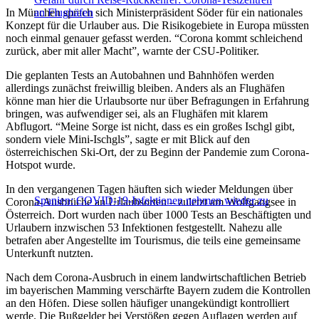
In München sprach sich Ministerpräsident Söder für ein nationales
an Flughäfen
Konzept für die Urlauber aus. Die Risikogebiete in Europa müssten
noch einmal genauer gefasst werden. “Corona kommt schleichend
zurück, aber mit aller Macht”, warnte der CSU-Politiker.
Die geplanten Tests an Autobahnen und Bahnhöfen werden
allerdings zunächst freiwillig bleiben. Anders als an Flughäfen
könne man hier die Urlaubsorte nur über Befragungen in Erfahrung
bringen, was aufwendiger sei, als an Flughäfen mit klarem
Abflugort. “Meine Sorge ist nicht, dass es ein großes Ischgl gibt,
sondern viele Mini-Ischgls”, sagte er mit Blick auf den
österreichischen Ski-Ort, der zu Beginn der Pandemie zum Corona-
Hotspot wurde.
In den vergangenen Tagen häuften sich wieder Meldungen über
Spanien: COVID-19-Infektionen nehmen wieder zu
Corona-Ausbrüche an Urlaubsorten – zuletzt am Wolfgangsee in
Österreich. Dort wurden nach über 1000 Tests an Beschäftigten und
Urlaubern inzwischen 53 Infektionen festgestellt. Nahezu alle
betrafen aber Angestellte im Tourismus, die teils eine gemeinsame
Unterkunft nutzten.
Nach dem Corona-Ausbruch in einem landwirtschaftlichen Betrieb
im bayerischen Mamming verschärfte Bayern zudem die Kontrollen
an den Höfen. Diese sollen häufiger unangekündigt kontrolliert
werde. Die Bußgelder bei Verstößen gegen Auflagen werden auf