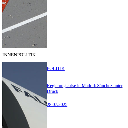
INNENPOLITIK
POLITIK
Regierungskrise in Madrid: Sánchez unter
Druck
28.07.2025