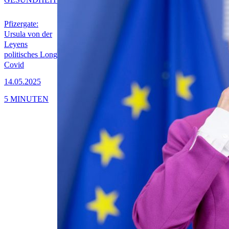
Pfizergate:
Ursula von der
Leyens
politisches Long
Covid
14.05.2025
5 MINUTEN