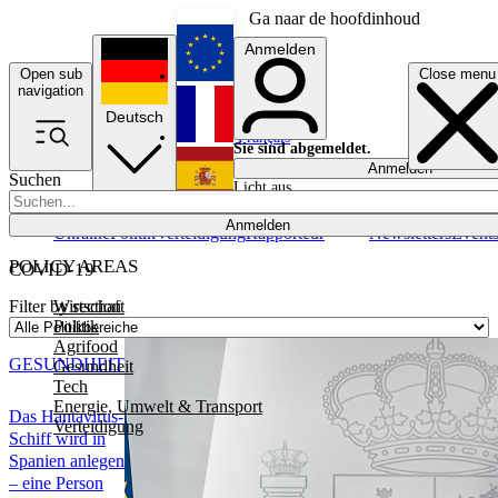
Ga naar de hoofdinhoud
Anmelden
Open sub
Close menu
English
navigation
Deutsch
Français
Sie sind abgemeldet.
Anmelden
Suchen
Licht aus
Español
Anmelden
Ukraine
Politik
Verteidigung
Rapporteur
Newsletters
Event
POLICY AREAS
COVID-19
Wirtschaft
Filter by section
Politik
Agrifood
GESUNDHEIT
Gesundheit
Tech
Energie, Umwelt & Transport
Das Hantavirus-
Verteidigung
Schiff wird in
Spanien anlegen
– eine Person