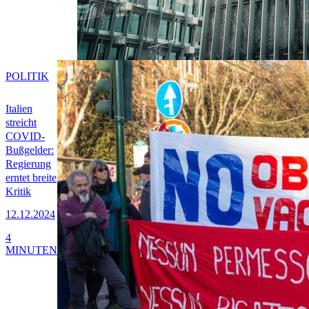
POLITIK
Italien
streicht
COVID-
Bußgelder:
Regierung
erntet breite
Kritik
12.12.2024
4
MINUTEN