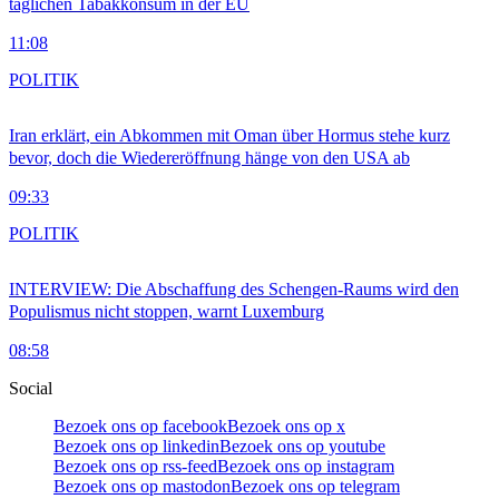
täglichen Tabakkonsum in der EU
11:08
POLITIK
Iran erklärt, ein Abkommen mit Oman über Hormus stehe kurz
bevor, doch die Wiedereröffnung hänge von den USA ab
09:33
POLITIK
INTERVIEW: Die Abschaffung des Schengen-Raums wird den
Populismus nicht stoppen, warnt Luxemburg
08:58
Social
Bezoek ons op facebook
Bezoek ons op x
Bezoek ons op linkedin
Bezoek ons op youtube
Bezoek ons op rss-feed
Bezoek ons op instagram
Bezoek ons op mastodon
Bezoek ons op telegram