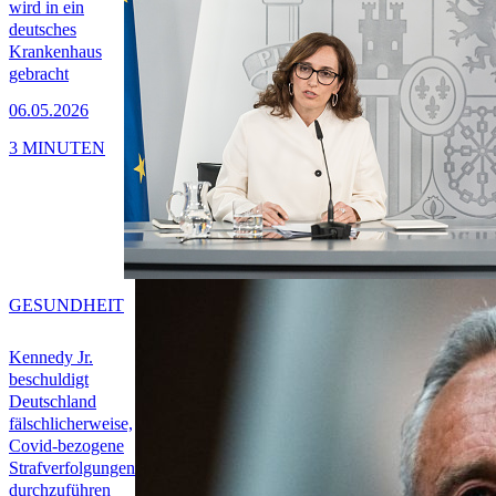
wird in ein
deutsches
Krankenhaus
gebracht
06.05.2026
3 MINUTEN
GESUNDHEIT
Kennedy Jr.
beschuldigt
Deutschland
fälschlicherweise,
Covid-bezogene
Strafverfolgungen
durchzuführen