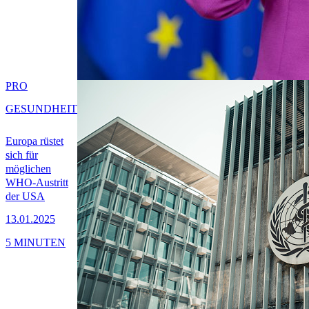
PRO
GESUNDHEIT
Europa rüstet
sich für
möglichen
WHO-Austritt
der USA
13.01.2025
5 MINUTEN