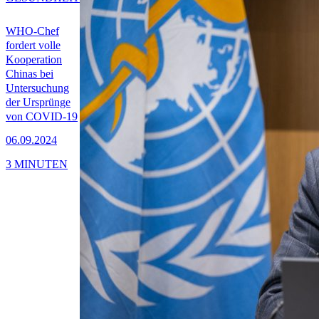
WHO-Chef
fordert volle
Kooperation
Chinas bei
Untersuchung
der Ursprünge
von COVID-19
06.09.2024
3 MINUTEN