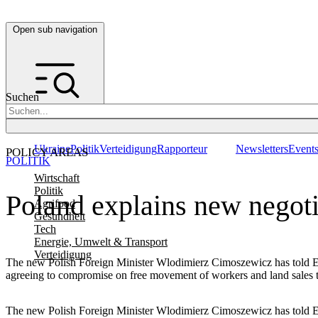
Open sub navigation
Suchen
Ukraine
Politik
Verteidigung
Rapporteur
Newsletters
Event
POLICY AREAS
POLITIK
Wirtschaft
Politik
Poland explains new negoti
Agrifood
Gesundheit
Tech
Energie, Umwelt & Transport
Verteidigung
The new Polish Foreign Minister Wlodimierz Cimoszewicz has told EU 
agreeing to compromise on free movement of workers and land sales to 
The new Polish Foreign Minister Wlodimierz Cimoszewicz has told EU 