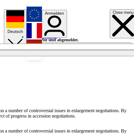
Close menu
Anmelden
English
Deutsch
Français
Sie sind abgemeldet.
Anmelden
Licht aus
Español
n a number of controversial issues in enlargement negotiations. By
t of progress in accession negotiations.
n a number of controversial issues in enlargement negotiations. By