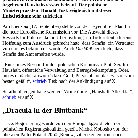
begehrten Haushaltsressort betraut. Der polnische
Ministerpräsident Donald Tusk zeigte sich mit dieser
Entscheidung sehr zufrieden.
Am Dienstag (17. September) stellte von der Leyen ihren Plan für
die neue Europäische Kommission vor. Die Auswahl dieses
Ressorts für Polen ist keine Überraschung, da Tusk öffentlich seine
Hoffnung zum Ausdruck gebracht hatte, dass Serafin, ein Vertrauter
von ihm, es bekommen würde. Auch
Die Welt
berichtete, dass
Serafin das Amt erhalten würde.
„Ein starkes Ressort für den polnischen Kommissar Piotr Serafin:
Haushalt, öffentliche Verwaltung und Betrugsbekämpfung. Oder,
um es einfacher auszudrücken: Geld, Personal und das, was uns am
besten gefällt“,
schrieb
Tusk nach der Ankündigung auf X.
Serafin hingegen hatte weniger Worte übrig. „Haushalt. Alles klar“,
schrieb
er auf X.
„Dracula in der Blutbank“
Tusks Begeisterung wurde von den Europaabgeordneten der
polnischen Regierungskoalition geteilt. Michał Kobosko von der
liberalen Partei Poland 2050 (Renew) zitierte einen ironischen