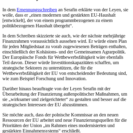
In dem
Ernennungsschreiben
an Serafin erklärte von der Leyen, sie
wolle, dass er „einen modernen und gestärkten EU-Haushalt
[entwickelt], der von einem programmbezogenen zu einem
politikbezogenen Haushalt übergeht“.
In dem Schreiben skizzierte sie auch, wie der nächste mehrjährige
Finanzrahmen voraussichtlich aussehen wird. Er würde einen Plan
für jeden Mitgliedstaat zu vorab zugewiesenen Beträgen enthalten,
einschließlich der Kohäsions- und der Gemeinsamen Agrarpolitik.
Der Europäische Fonds für Wettbewerbsfähigkeit wäre ebenfalls
Teil davon. Dieser würde Investitionskapazitäten schaffen, um
strategische Sektoren zu unterstützen, die für die
Wettbewerbsfähigkeit der EU von entscheidender Bedeutung sind,
wie zum Beispiel Forschung und Innovation.
Darüber hinaus beauftragte von der Leyen Serafin mit der
Überarbeitung der Finanzierung außenpolitischer Maßnahmen, um
sie „wirksamer und zielgerichteter“ zu gestalten und besser auf die
strategischen Interessen der EU abzustimmen.
Sie möchte auch, dass der polnische Kommissar an den neuen
Ressourcen der EU arbeitet und neue Finanzierungsquellen für die
Prioritäten der Union „im Rahmen eines modernisierten und
gestärkten Einnahmensystems“ erschließt.