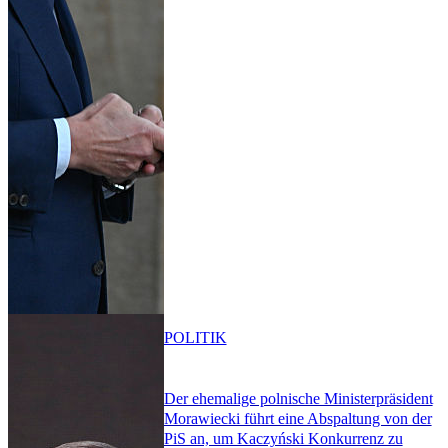
POLITIK
Der ehemalige polnische Ministerpräsident
Morawiecki führt eine Abspaltung von der
PiS an, um Kaczyński Konkurrenz zu