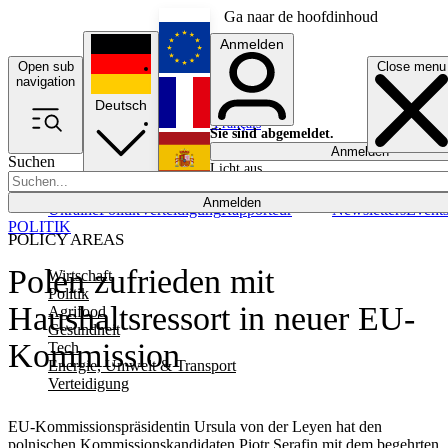
Ga naar de hoofdinhoud
Anmelden
Open sub
Close menu
English
navigation
Deutsch
Français
Sie sind abgemeldet.
Anmelden
Suchen
Licht aus
Español
Anmelden
Ukraine
Politik
Verteidigung
Rapporteur
Newsletters
Event
POLITIK
POLICY AREAS
Polen zufrieden mit
Wirtschaft
Politik
Haushaltsressort in neuer EU-
Agrifood
Gesundheit
Kommission
Tech
Energie, Umwelt & Transport
Verteidigung
EU-Kommissionspräsidentin Ursula von der Leyen hat den
polnischen Kommissionskandidaten Piotr Serafin mit dem begehrten