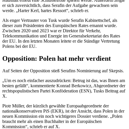
Haushalt erneut eine Schlüsselrolle spielen werde. Außerdem zeigte
er sich zuversichtlich, dass Serafin der Aufgabe gewachsen sein
werde. „Harter Kerl, hartes Ressort“, schrieb er.
Als enger Vertrauter von Tusk wurde Serafin Kabinettschef, als
dieser zum Präsidenten des Europäischen Rates ernannt wurde.
Zwischen 2020 und 2023 war er Direktor für Verkehr,
Telekommunikation und Energie im Generalsekretariat des Rates
der EU. In den letzten Monaten leitete er die Ständige Vertretung
Polens bei der EU.
Opposition: Polen hat mehr verdient
Auf Seiten der Opposition stieß Serafins Nominierung auf Skepsis.
„Um es noch einfacher auszudrücken: Betrug ist das, was Ihnen am
besten gefällt“, kommentierte Konrad Berkowicz, Abgeordneter der
rechtspopulistischen Partei Konföderation (ESN), Tusks Beitrag auf
X.
Piotr Müller, der kürzlich gewählte Europaabgeordnete der
nationalkonservativen PiS (EKR), ist der Ansicht, dass Polen in der
neuen Kommission ein noch wichtigeres Dossier verdiene. „Polen
braucht mehr als einen Buchhalter in der Europäischen
Kommission“, schrieb er auf X.