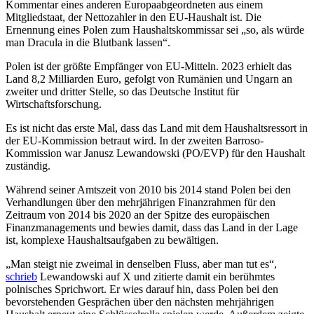
Kommentar eines anderen Europaabgeordneten aus einem
Mitgliedstaat, der Nettozahler in den EU-Haushalt ist. Die
Ernennung eines Polen zum Haushaltskommissar sei „so, als würde
man Dracula in die Blutbank lassen“.
Polen ist der größte Empfänger von EU-Mitteln. 2023 erhielt das
Land 8,2 Milliarden Euro, gefolgt von Rumänien und Ungarn an
zweiter und dritter Stelle, so das Deutsche Institut für
Wirtschaftsforschung.
Es ist nicht das erste Mal, dass das Land mit dem Haushaltsressort in
der EU-Kommission betraut wird. In der zweiten Barroso-
Kommission war Janusz Lewandowski (PO/EVP) für den Haushalt
zuständig.
Während seiner Amtszeit von 2010 bis 2014 stand Polen bei den
Verhandlungen über den mehrjährigen Finanzrahmen für den
Zeitraum von 2014 bis 2020 an der Spitze des europäischen
Finanzmanagements und bewies damit, dass das Land in der Lage
ist, komplexe Haushaltsaufgaben zu bewältigen.
„Man steigt nie zweimal in denselben Fluss, aber man tut es“,
schrieb
Lewandowski auf X und zitierte damit ein berühmtes
polnisches Sprichwort. Er wies darauf hin, dass Polen bei den
bevorstehenden Gesprächen über den nächsten mehrjährigen