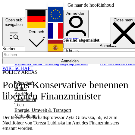
Ga naar de hoofdinhoud
Anmelden
Open sub
Close menu
English
navigation
Deutsch
Français
Sie sind abgemeldet.
Anmelden
Suchen
Licht aus
Español
Anmelden
Ukraine
Politik
Verteidigung
Rapporteur
Newsletters
Event
WIRTSCHAFT
POLICY AREAS
Polens Konservative benennen
Wirtschaft
Politik
liberalen Finanzminister
Agrifood
Gesundheit
Tech
Energie, Umwelt & Transport
Verteidigung
Der liberale Wirtschaftsprofessor Zyta Gilowska, 56, ist zum
Nachfolger von Tereza Lubinska im Amt des Finanzministers
ernannt worden.