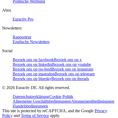
Politische Werbung
Abos
Euractiv Pro
Newsletters
Rapporteur
Englische Newsletters
Social
Bezoek ons op facebook
Bezoek ons op x
Bezoek ons op linkedin
Bezoek ons op youtube
Bezoek ons op rss-feed
Bezoek ons op instagram
Bezoek ons op mastodon
Bezoek ons op telegram
Bezoek ons op bluesky
Bezoek ons op threads
©
2026
Euractiv DE. All rights reserved.
Datenschutzerklärung
Cookie Politik
Allgemeine Geschäftsbedingungen
Abonnementbedingungen
Handelsbedingungen
This site is protected by reCAPTCHA, and the Google
Privacy
Policy
and
Terms of Service
apply.