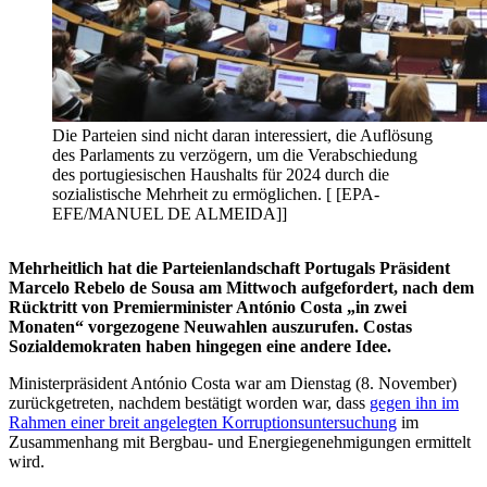
Die Parteien sind nicht daran interessiert, die Auflösung
des Parlaments zu verzögern, um die Verabschiedung
des portugiesischen Haushalts für 2024 durch die
sozialistische Mehrheit zu ermöglichen. [ [EPA-
EFE/MANUEL DE ALMEIDA]]
Mehrheitlich hat die Parteienlandschaft Portugals Präsident
Marcelo Rebelo de Sousa am Mittwoch aufgefordert, nach dem
Rücktritt von Premierminister António Costa „in zwei
Monaten“ vorgezogene Neuwahlen auszurufen. Costas
Sozialdemokraten haben hingegen eine andere Idee.
Ministerpräsident António Costa war am Dienstag (8. November)
zurückgetreten, nachdem bestätigt worden war, dass
gegen ihn im
Rahmen einer breit angelegten Korruptionsuntersuchung
im
Zusammenhang mit Bergbau- und Energiegenehmigungen ermittelt
wird.