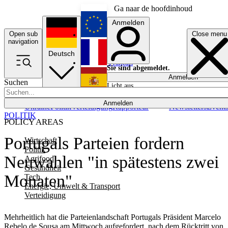
Ga naar de hoofdinhoud
Anmelden
Open sub
Close menu
English
navigation
Deutsch
Français
Sie sind abgemeldet.
Anmelden
Suchen
Licht aus
Español
Anmelden
Ukraine
Politik
Verteidigung
Rapporteur
Newsletters
Event
POLITIK
POLICY AREAS
Portugals Parteien fordern
Wirtschaft
Politik
Neuwahlen "in spätestens zwei
Agrifood
Gesundheit
Monaten"
Tech
Energie, Umwelt & Transport
Verteidigung
Mehrheitlich hat die Parteienlandschaft Portugals Präsident Marcelo
Rebelo de Sousa am Mittwoch aufgefordert, nach dem Rücktritt von