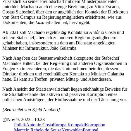
Zusätzlich zu seiner Freundschaft mit dem Ministerpräsidenten
unterhielt Machado auch eine enge Beziehung zu Vítor Escária,
Costas Stabschef, über den er angeblich den Kontakt der Direktoren
von Start Campus zu Regierungsmitgliedern erleichterte, wie aus
Dokumenten, die
Lusa
erhalten hat, hervorgeht.
Ab 2021 soll Machado regelmäßig Kontakt zu António Costa und
seinem Stabschef, aber ach zu anderen Regierungsmitgliedern
gehabt haben, insbesondere zu dem am Dienstag angeklagten
Minister für Infrastruktur, João Galamba.
Nach Angaben der Staatsanwaltschaft akzeptierte der Stabschef
Machados Bitten, bei der Regierung und anderen Organisationen in
Fragen zu intervenieren, die das Unternehmen betrafen, dessen
Direktor direkten und regelmäßigen Kontakt zu Minister Galamba
hatte. Es kam zu Treffen, privaten Mittag- und Abendessen.
Nach Ansicht der Staatsanwaltschaft liegen stichhaltige Beweise für
die Straftatbestände der aktiven und passiven Korruption eines
politischen Amtsträgers, der Einflussnahme und der Täuschung vor.
[Bearbeitet von Kjeld Neubert]
Nov 9, 2023 - 10:28
Politik
Antonio Costa
Europa Kompakt
Korruption
Marcelo Rebelo de Sousa
Neuwahlen
Portugal