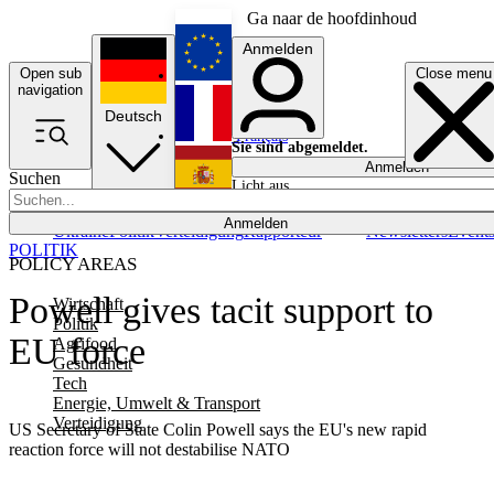
Ga naar de hoofdinhoud
Anmelden
Open sub
Close menu
English
navigation
Deutsch
Français
Sie sind abgemeldet.
Anmelden
Suchen
Licht aus
Español
Anmelden
Ukraine
Politik
Verteidigung
Rapporteur
Newsletters
Event
POLITIK
POLICY AREAS
Powell gives tacit support to
Wirtschaft
Politik
EU force
Agrifood
Gesundheit
Tech
Energie, Umwelt & Transport
Verteidigung
US Secretary of State Colin Powell says the EU's new rapid
reaction force will not destabilise NATO