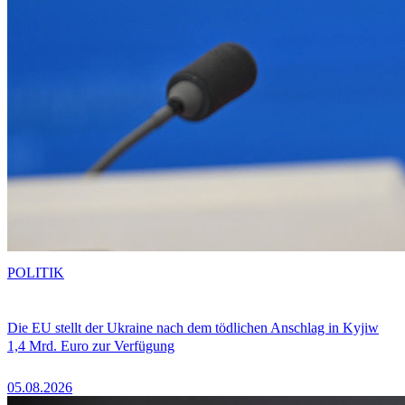
POLITIK
Die EU stellt der Ukraine nach dem tödlichen Anschlag in Kyjiw
1,4 Mrd. Euro zur Verfügung
05.08.2026