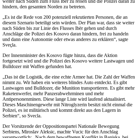
weiter nach Süden zum Fluss Iber zu reisen und die Polizei daran zu
hindern, den gesamten Norden zu betreten.
„Es ist die Rede von 200 potenziell rekrutierten Personen, die an
diesem Szenario beteiligt sein würden. Der Plan war, dass sie weiter
nach Süden bis zur Linie des Flusses Ibër gehen und durch
Anschläge die Polizei des Kosovo daran hindern, frei zu handeln
und dann eine Autonomie oder etwas anderes zu erklären“, sagte
Sveçla.
Der Innenminister des Kosovo fügte hinzu, dass die Aktion
fortgesetzt wird und die Polizei des Kosovo weitere Lastwagen und
Bulldozer mit Waffen gefunden hat.
„Das ist die Logistik, die eine echte Armee hat. Die Zahl der Waffen
nimmt zu. Wir haben ein weiteres blindes Auto entdeckt. Es gibt
Lastwagen und Bulldozer, die Munition transportieren. Es gibt mehr
Raketenwerfer, mehr Panzerabwehrminen und mehr
Antipersonenminen. Diese lange Liste wird laufend aktualisiert.
Dieses Maschinengewehr mit Nitroglyzerin besitzt nicht einmal die
Polizei, es ist militärisch und kommt direkt aus den Lagern in
Serbien“, so Svecla.
Der Vorsitzende der Oppositionspartei Nationale Bewegung
Serbiens, Miroslav Aleksic, machte Vucic für den Anschlag
verantwortlich: „Nach dem bewaffneten Konflikt in Banjska, bei