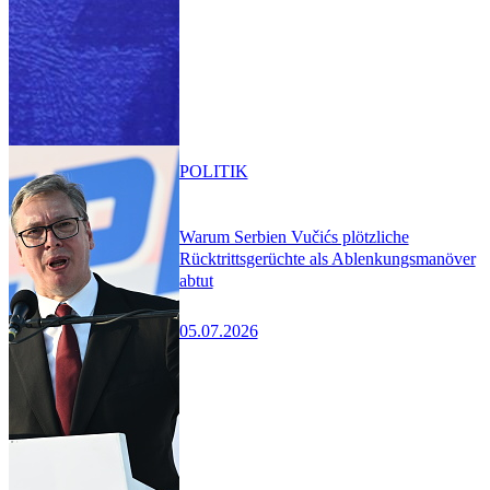
POLITIK
Warum Serbien Vučićs plötzliche
Rücktrittsgerüchte als Ablenkungsmanöver
abtut
05.07.2026