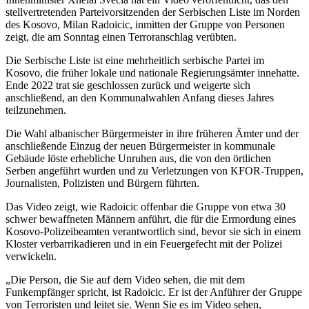
stellvertretenden Parteivorsitzenden der Serbischen Liste im Norden
des Kosovo, Milan Radoicic, inmitten der Gruppe von Personen
zeigt, die am Sonntag einen Terroranschlag verübten.
Die Serbische Liste ist eine mehrheitlich serbische Partei im
Kosovo, die früher lokale und nationale Regierungsämter innehatte.
Ende 2022 trat sie geschlossen zurück und weigerte sich
anschließend, an den Kommunalwahlen Anfang dieses Jahres
teilzunehmen.
Die Wahl albanischer Bürgermeister in ihre früheren Ämter und der
anschließende Einzug der neuen Bürgermeister in kommunale
Gebäude löste erhebliche Unruhen aus, die von den örtlichen
Serben angeführt wurden und zu Verletzungen von KFOR-Truppen,
Journalisten, Polizisten und Bürgern führten.
Das Video zeigt, wie Radoicic offenbar die Gruppe von etwa 30
schwer bewaffneten Männern anführt, die für die Ermordung eines
Kosovo-Polizeibeamten verantwortlich sind, bevor sie sich in einem
Kloster verbarrikadieren und in ein Feuergefecht mit der Polizei
verwickeln.
„Die Person, die Sie auf dem Video sehen, die mit dem
Funkempfänger spricht, ist Radoicic. Er ist der Anführer der Gruppe
von Terroristen und leitet sie. Wenn Sie es im Video sehen,