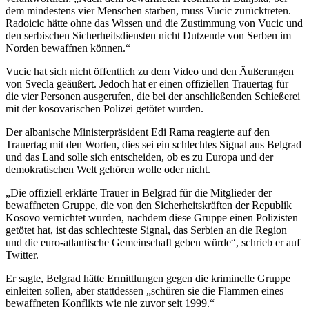
dem mindestens vier Menschen starben, muss Vucic zurücktreten.
Radoicic hätte ohne das Wissen und die Zustimmung von Vucic und
den serbischen Sicherheitsdiensten nicht Dutzende von Serben im
Norden bewaffnen können.“
Vucic hat sich nicht öffentlich zu dem Video und den Äußerungen
von Svecla geäußert. Jedoch hat er einen offiziellen Trauertag für
die vier Personen ausgerufen, die bei der anschließenden Schießerei
mit der kosovarischen Polizei getötet wurden.
Der albanische Ministerpräsident Edi Rama reagierte auf den
Trauertag mit den Worten, dies sei ein schlechtes Signal aus Belgrad
und das Land solle sich entscheiden, ob es zu Europa und der
demokratischen Welt gehören wolle oder nicht.
„Die offiziell erklärte Trauer in Belgrad für die Mitglieder der
bewaffneten Gruppe, die von den Sicherheitskräften der Republik
Kosovo vernichtet wurden, nachdem diese Gruppe einen Polizisten
getötet hat, ist das schlechteste Signal, das Serbien an die Region
und die euro-atlantische Gemeinschaft geben würde“, schrieb er auf
Twitter.
Er sagte, Belgrad hätte Ermittlungen gegen die kriminelle Gruppe
einleiten sollen, aber stattdessen „schüren sie die Flammen eines
bewaffneten Konflikts wie nie zuvor seit 1999.“