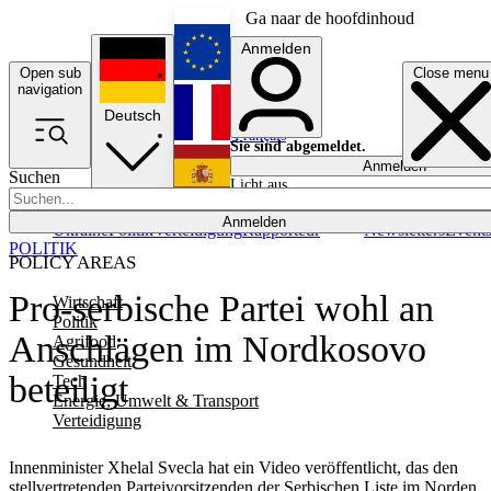
Ga naar de hoofdinhoud
Anmelden
Open sub
Close menu
English
navigation
Deutsch
Français
Sie sind abgemeldet.
Anmelden
Suchen
Licht aus
Español
Anmelden
Ukraine
Politik
Verteidigung
Rapporteur
Newsletters
Event
POLITIK
POLICY AREAS
Pro-serbische Partei wohl an
Wirtschaft
Politik
Anschlägen im Nordkosovo
Agrifood
Gesundheit
beteiligt
Tech
Energie, Umwelt & Transport
Verteidigung
Innenminister Xhelal Svecla hat ein Video veröffentlicht, das den
stellvertretenden Parteivorsitzenden der Serbischen Liste im Norden