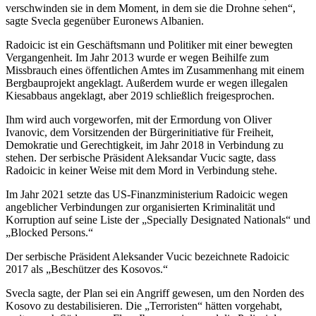
verschwinden sie in dem Moment, in dem sie die Drohne sehen“,
sagte Svecla gegenüber Euronews Albanien.
Radoicic ist ein Geschäftsmann und Politiker mit einer bewegten
Vergangenheit. Im Jahr 2013 wurde er wegen Beihilfe zum
Missbrauch eines öffentlichen Amtes im Zusammenhang mit einem
Bergbauprojekt angeklagt. Außerdem wurde er wegen illegalen
Kiesabbaus angeklagt, aber 2019 schließlich freigesprochen.
Ihm wird auch vorgeworfen, mit der Ermordung von Oliver
Ivanovic, dem Vorsitzenden der Bürgerinitiative für Freiheit,
Demokratie und Gerechtigkeit, im Jahr 2018 in Verbindung zu
stehen. Der serbische Präsident Aleksandar Vucic sagte, dass
Radoicic in keiner Weise mit dem Mord in Verbindung stehe.
Im Jahr 2021 setzte das US-Finanzministerium Radoicic wegen
angeblicher Verbindungen zur organisierten Kriminalität und
Korruption auf seine Liste der „Specially Designated Nationals“ und
„Blocked Persons.“
Der serbische Präsident Aleksander Vucic bezeichnete Radoicic
2017 als „Beschützer des Kosovos.“
Svecla sagte, der Plan sei ein Angriff gewesen, um den Norden des
Kosovo zu destabilisieren. Die „Terroristen“ hätten vorgehabt,