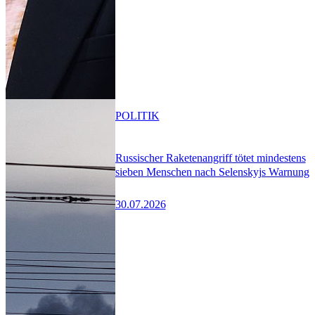
POLITIK
Russischer Raketenangriff tötet mindestens
sieben Menschen nach Selenskyjs Warnung
30.07.2026