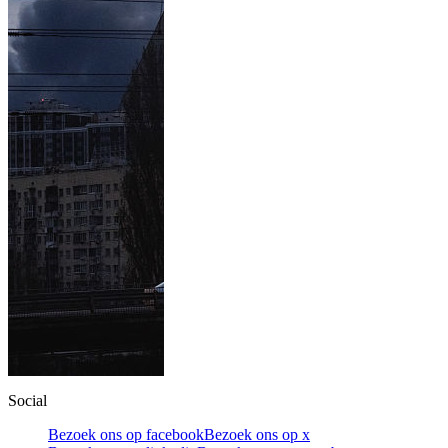
Social
Bezoek ons op facebook
Bezoek ons op x