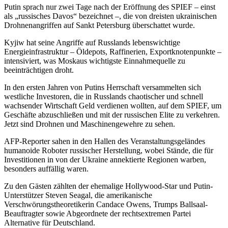
Putin sprach nur zwei Tage nach der Eröffnung des SPIEF – einst
als „russisches Davos“ bezeichnet –, die von dreisten ukrainischen
Drohnenangriffen auf Sankt Petersburg überschattet wurde.
Kyjiw hat seine Angriffe auf Russlands lebenswichtige
Energieinfrastruktur – Öldepots, Raffinerien, Exportknotenpunkte –
intensiviert, was Moskaus wichtigste Einnahmequelle zu
beeinträchtigen droht.
In den ersten Jahren von Putins Herrschaft versammelten sich
westliche Investoren, die in Russlands chaotischer und schnell
wachsender Wirtschaft Geld verdienen wollten, auf dem SPIEF, um
Geschäfte abzuschließen und mit der russischen Elite zu verkehren.
Jetzt sind Drohnen und Maschinengewehre zu sehen.
AFP-Reporter sahen in den Hallen des Veranstaltungsgeländes
humanoide Roboter russischer Herstellung, wobei Stände, die für
Investitionen in von der Ukraine annektierte Regionen warben,
besonders auffällig waren.
Zu den Gästen zählten der ehemalige Hollywood-Star und Putin-
Unterstützer Steven Seagal, die amerikanische
Verschwörungstheoretikerin Candace Owens, Trumps Ballsaal-
Beauftragter sowie Abgeordnete der rechtsextremen Partei
Alternative für Deutschland.