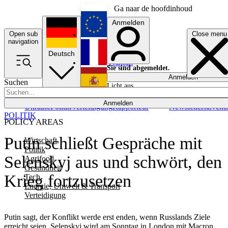
Ga naar de hoofdinhoud
Anmelden
Open sub
Close menu
English
navigation
Deutsch
Français
Sie sind abgemeldet.
Anmelden
Suchen
Licht aus
Español
Anmelden
Ukraine
Politik
Verteidigung
Rapporteur
Newsletters
Event
POLITIK
POLICY AREAS
Putin schließt Gespräche mit
Wirtschaft
Politik
Selenskyj aus und schwört, den
Agrifood
Gesundheit
Krieg fortzusetzen
Tech
Energie, Umwelt & Transport
Verteidigung
Putin sagt, der Konflikt werde erst enden, wenn Russlands Ziele
erreicht seien. Selenskyj wird am Sonntag in London mit Macron,