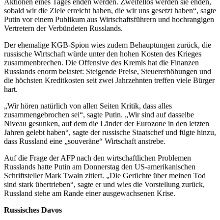
Aktionen eines Tages enden werden. Zweifellos werden sie enden,
sobald wir die Ziele erreicht haben, die wir uns gesetzt haben“, sagte
Putin vor einem Publikum aus Wirtschaftsführern und hochrangigen
Vertretern der Verbündeten Russlands.
Der ehemalige KGB-Spion wies zudem Behauptungen zurück, die
russische Wirtschaft würde unter den hohen Kosten des Krieges
zusammenbrechen. Die Offensive des Kremls hat die Finanzen
Russlands enorm belastet: Steigende Preise, Steuererhöhungen und
die höchsten Kreditkosten seit zwei Jahrzehnten treffen viele Bürger
hart.
„Wir hören natürlich von allen Seiten Kritik, dass alles
zusammengebrochen sei“, sagte Putin. „Wir sind auf dasselbe
Niveau gesunken, auf dem die Länder der Eurozone in den letzten
Jahren gelebt haben“, sagte der russische Staatschef und fügte hinzu,
dass Russland eine „souveräne“ Wirtschaft anstrebe.
Auf die Frage der AFP nach den wirtschaftlichen Problemen
Russlands hatte Putin am Donnerstag den US-amerikanischen
Schriftsteller Mark Twain zitiert. „Die Gerüchte über meinen Tod
sind stark übertrieben“, sagte er und wies die Vorstellung zurück,
Russland stehe am Rande einer ausgewachsenen Krise.
Russisches Davos