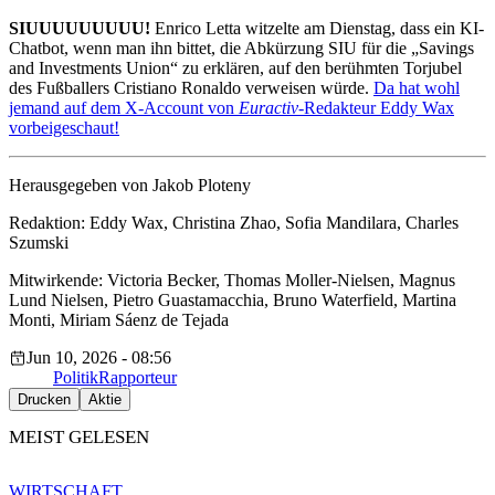
SIUUUUUUUUU!
Enrico Letta witzelte am Dienstag, dass ein KI-
Chatbot, wenn man ihn bittet, die Abkürzung SIU für die „Savings
and Investments Union“ zu erklären, auf den berühmten Torjubel
des Fußballers Cristiano Ronaldo verweisen würde.
Da hat wohl
jemand auf
dem
X-Acco
unt von
Euractiv
-Redakteur Eddy Wax
vorbeigeschaut!
Herausgegeben von Jakob Ploteny
Redaktion: Eddy Wax, Christina Zhao, Sofia Mandilara, Charles
Szumski
Mitwirkende: Victoria Becker, Thomas Moller-Nielsen, Magnus
Lund Nielsen, Pietro Guastamacchia, Bruno Waterfield, Martina
Monti, Miriam Sáenz de Tejada
Jun 10, 2026 - 08:56
Politik
Rapporteur
Drucken
Aktie
MEIST GELESEN
WIRTSCHAFT