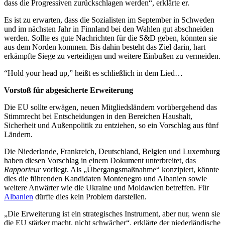
dass die Progressiven zurückschlagen werden“, erklärte er.
Es ist zu erwarten, dass die Sozialisten im September in Schweden
und im nächsten Jahr in Finnland bei den Wahlen gut abschneiden
werden. Sollte es gute Nachrichten für die S&D geben, könnten sie
aus dem Norden kommen. Bis dahin besteht das Ziel darin, hart
erkämpfte Siege zu verteidigen und weitere Einbußen zu vermeiden.
“Hold your head up,” heißt es schließlich in dem Lied…
Vorstoß für abgesicherte Erweiterung
Die EU sollte erwägen, neuen Mitgliedsländern vorübergehend das
Stimmrecht bei Entscheidungen in den Bereichen Haushalt,
Sicherheit und Außenpolitik zu entziehen, so ein Vorschlag aus fünf
Ländern.
Die Niederlande, Frankreich, Deutschland, Belgien und Luxemburg
haben diesen Vorschlag in einem Dokument unterbreitet, das
Rapporteur
vorliegt. Als „Übergangsmaßnahme“ konzipiert, könnte
dies die führenden Kandidaten Montenegro und Albanien sowie
weitere Anwärter wie die Ukraine und Moldawien betreffen. Für
Albanien
dürfte dies kein Problem darstellen.
„Die Erweiterung ist ein strategisches Instrument, aber nur, wenn sie
die EU stärker macht, nicht schwächer“, erklärte der niederländische