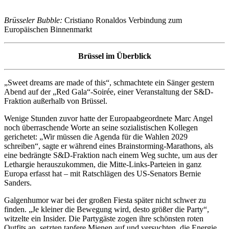
Brüsseler Bubble:
Cristiano Ronaldos Verbindung zum
Europäischen Binnenmarkt
Brüssel im Überblick
„Sweet dreams are made of this“, schmachtete ein Sänger gestern
Abend auf der „Red Gala“-Soirée, einer Veranstaltung der S&D-
Fraktion außerhalb von Brüssel.
Wenige Stunden zuvor hatte der Europaabgeordnete Marc Angel
noch überraschende Worte an seine sozialistischen Kollegen
gerichetet: „Wir müssen die Agenda für die Wahlen 2029
schreiben“, sagte er während eines Brainstorming-Marathons, als
eine bedrängte S&D-Fraktion nach einem Weg suchte, um aus der
Lethargie herauszukommen, die Mitte-Links-Parteien in ganz
Europa erfasst hat – mit Ratschlägen des US-Senators Bernie
Sanders.
Galgenhumor war bei der großen Fiesta später nicht schwer zu
finden. „Je kleiner die Bewegung wird, desto größer die Party“,
witzelte ein Insider. Die Partygäste zogen ihre schönsten roten
Outfits an, setzten tapfere Mienen auf und versuchten, die Energie