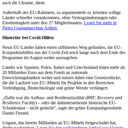
auch die Ukraine, dient.
Außerhalb des EU-Rahmens, so argumentierte er, könnten willige
Länder schneller vorankommen, ohne Vertragsänderungen oder
Einstimmigkeit unter den 27 Mitgliedstaaten.
Lesen Sie mehr in
Pietro Guastamacchias Artikel.
Hintertür bei Covid-Hilfen
Neun EU-Länder haben einen raffinierten Weg gefunden, die EU-
Konjunkturhilfen aus der Covid-Zeit noch lange nach dem Ende des
Programms im August weiter auszugeben.
Länder wie Spanien, Polen, Italien und Griechenland leiten mehr als
20 Milliarden Euro aus dem Fonds an nationale
Entwicklungsbanken weiter und nutzen dabei eine Gesetzeslücke,
die die Laufzeit von EU-Mitteln für Projekte in den Bereichen
Verteidigung, Biotechnologie und grüne Wende verlängert.
„Dafür war die Aufbau- und Resilienzfazilität (
RRF, Recovery and
Resilience Facility
) – oder die dahinterstehende historische EU-
Schuldenlast – nicht gedacht“, sagte der grüne Europaabgeordnete
Daniel Freund.
Ungarn, das bereits Milliarden an EU-Mitteln freigeschaltet hat,
dürfte nachziehen.
Lesen Sie den vollständigen Artikel von Victoria