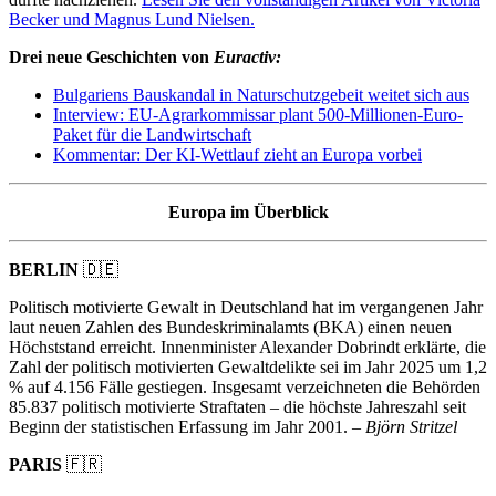
Becker und Magnus Lund Nielsen.
Drei neue Geschichten von
Euractiv:
Bulgariens
Baus
kandal
in Naturschutzgebeit
weitet sich aus
Interview: EU-Agrarkommissar plant 500-Millionen-Euro-
Paket für die Landwirtschaft
Kommentar: Der KI-Wettlauf zieht an Europa vorbei
Europa im Überblick
BERLIN
🇩🇪
Politisch motivierte Gewalt in Deutschland hat im vergangenen Jahr
laut neuen Zahlen des Bundeskriminalamts (BKA) einen neuen
Höchststand erreicht. Innenminister Alexander Dobrindt erklärte, die
Zahl der politisch motivierten Gewaltdelikte sei im Jahr 2025 um 1,2
% auf 4.156 Fälle gestiegen. Insgesamt verzeichneten die Behörden
85.837 politisch motivierte Straftaten – die höchste Jahreszahl seit
Beginn der statistischen Erfassung im Jahr 2001. –
Björn Stritzel
PARIS
🇫🇷