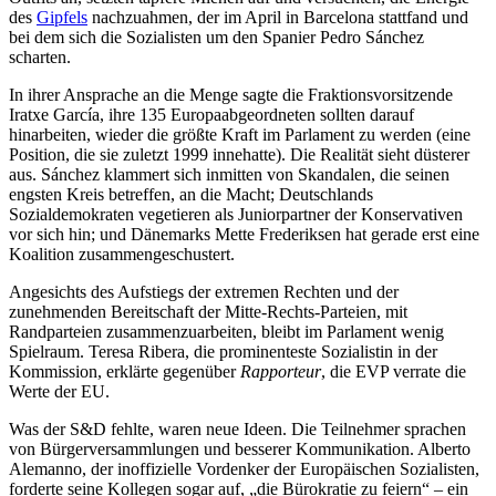
des
Gipfels
nachzuahmen, der im April in Barcelona stattfand und
bei dem sich die Sozialisten um den Spanier Pedro Sánchez
scharten.
In ihrer Ansprache an die Menge sagte die Fraktionsvorsitzende
Iratxe García, ihre 135 Europaabgeordneten sollten darauf
hinarbeiten, wieder die größte Kraft im Parlament zu werden (eine
Position, die sie zuletzt 1999 innehatte). Die Realität sieht düsterer
aus. Sánchez klammert sich inmitten von Skandalen, die seinen
engsten Kreis betreffen, an die Macht; Deutschlands
Sozialdemokraten vegetieren als Juniorpartner der Konservativen
vor sich hin; und Dänemarks Mette Frederiksen hat gerade erst eine
Koalition zusammengeschustert.
Angesichts des Aufstiegs der extremen Rechten und der
zunehmenden Bereitschaft der Mitte-Rechts-Parteien, mit
Randparteien zusammenzuarbeiten, bleibt im Parlament wenig
Spielraum. Teresa Ribera, die prominenteste Sozialistin in der
Kommission, erklärte gegenüber
Rapporteur
, die EVP verrate die
Werte der EU.
Was der S&D fehlte, waren neue Ideen. Die Teilnehmer sprachen
von Bürgerversammlungen und besserer Kommunikation. Alberto
Alemanno, der inoffizielle Vordenker der Europäischen Sozialisten,
forderte seine Kollegen sogar auf, „die Bürokratie zu feiern“ – ein