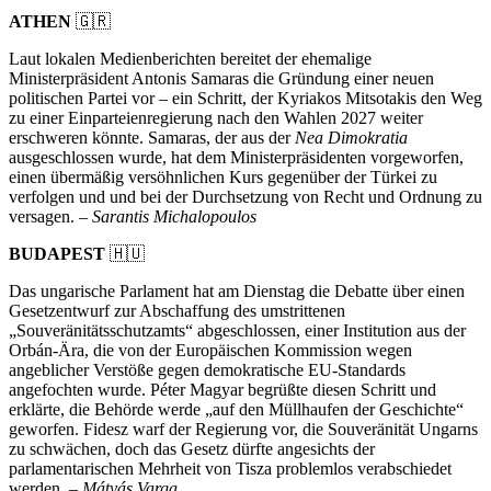
ATHEN
🇬🇷
Laut lokalen Medienberichten bereitet der ehemalige
Ministerpräsident Antonis Samaras die Gründung einer neuen
politischen Partei vor – ein Schritt, der Kyriakos Mitsotakis den Weg
zu einer Einparteienregierung nach den Wahlen 2027 weiter
erschweren könnte. Samaras, der aus der
Nea Dimokratia
ausgeschlossen wurde, hat dem Ministerpräsidenten vorgeworfen,
einen übermäßig versöhnlichen Kurs gegenüber der Türkei zu
verfolgen und und bei der Durchsetzung von Recht und Ordnung zu
versagen. –
Sarantis Michalopoulos
BUDAPEST
🇭🇺
Das ungarische Parlament hat am Dienstag die Debatte über einen
Gesetzentwurf zur Abschaffung des umstrittenen
„Souveränitätsschutzamts“ abgeschlossen, einer Institution aus der
Orbán-Ära, die von der Europäischen Kommission wegen
angeblicher Verstöße gegen demokratische EU-Standards
angefochten wurde. Péter Magyar begrüßte diesen Schritt und
erklärte, die Behörde werde „auf den Müllhaufen der Geschichte“
geworfen. Fidesz warf der Regierung vor, die Souveränität Ungarns
zu schwächen, doch das Gesetz dürfte angesichts der
parlamentarischen Mehrheit von Tisza problemlos verabschiedet
werden. –
Mátyás Varga