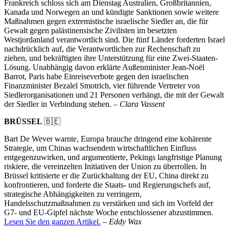
Frankreich schloss sich am Dienstag Australien, Großbritannien,
Kanada und Norwegen an und kündigte Sanktionen sowie weitere
Maßnahmen gegen extremistische israelische Siedler an, die für
Gewalt gegen palästinensische Zivilisten im besetzten
Westjordanland verantwortlich sind. Die fünf Länder forderten Israel
nachdrücklich auf, die Verantwortlichen zur Rechenschaft zu
ziehen, und bekräftigten ihre Unterstützung für eine Zwei-Staaten-
Lösung. Unabhängig davon erklärte Außenminister Jean-Noël
Barrot, Paris habe Einreiseverbote gegen den israelischen
Finanzminister Bezalel Smotrich, vier führende Vertreter von
Siedlerorganisationen und 21 Personen verhängt, die mit der Gewalt
der Siedler in Verbindung stehen. –
Clara Vassent
BRÜSSEL
🇧🇪
Bart De Wever warnte, Europa brauche dringend eine kohärente
Strategie, um Chinas wachsendem wirtschaftlichen Einfluss
entgegenzuwirken, und argumentierte, Pekings langfristige Planung
riskiere, die vereinzelten Initiativen der Union zu überrollen. In
Brüssel kritisierte er die Zurückhaltung der EU, China direkt zu
konfrontieren, und forderte die Staats- und Regierungschefs auf,
strategische Abhängigkeiten zu verringern,
Handelsschutzmaßnahmen zu verstärken und sich im Vorfeld der
G7- und EU-Gipfel nächste Woche entschlossener abzustimmen.
Lesen Sie den ganzen Artikel.
–
Eddy Wax