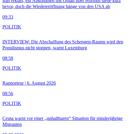
Iran erklärt, ein Abkommen mit Oman über Hormus stehe kurz
bevor, doch die Wiedereröffnung hänge von den USA ab
09:33
POLITIK
INTERVIEW: Die Abschaffung des Schengen-Raums wird den
Populismus nicht stoppen, warnt Luxemburg
08:58
POLITIK
Rapporteur | 6. August 2026
08:56
POLITIK
Ceuta warnt vor einer „unhaltbaren“ Situation für minderjährige
Migranten