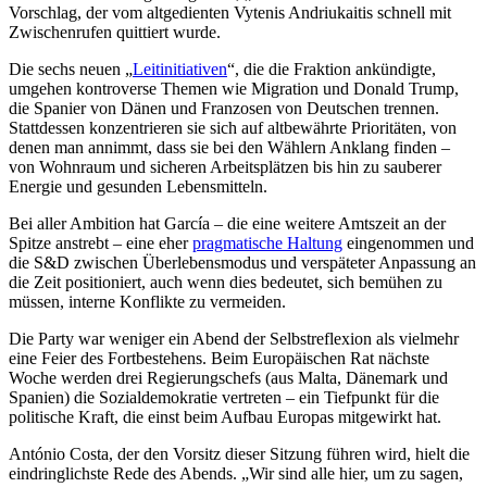
Vorschlag, der vom altgedienten Vytenis Andriukaitis schnell mit
Zwischenrufen quittiert wurde.
Die sechs neuen „
Leitinitiativen
“, die die Fraktion ankündigte,
umgehen kontroverse Themen wie Migration und Donald Trump,
die Spanier von Dänen und Franzosen von Deutschen trennen.
Stattdessen konzentrieren sie sich auf altbewährte Prioritäten, von
denen man annimmt, dass sie bei den Wählern Anklang finden –
von Wohnraum und sicheren Arbeitsplätzen bis hin zu sauberer
Energie und gesunden Lebensmitteln.
Bei aller Ambition hat García – die eine weitere Amtszeit an der
Spitze anstrebt – eine eher
pragmatische Haltung
eingenommen und
die S&D zwischen Überlebensmodus und verspäteter Anpassung an
die Zeit positioniert, auch wenn dies bedeutet, sich bemühen zu
müssen, interne Konflikte zu vermeiden.
Die Party war weniger ein Abend der Selbstreflexion als vielmehr
eine Feier des Fortbestehens. Beim Europäischen Rat nächste
Woche werden drei Regierungschefs (aus Malta, Dänemark und
Spanien) die Sozialdemokratie vertreten – ein Tiefpunkt für die
politische Kraft, die einst beim Aufbau Europas mitgewirkt hat.
António Costa, der den Vorsitz dieser Sitzung führen wird, hielt die
eindringlichste Rede des Abends. „Wir sind alle hier, um zu sagen,