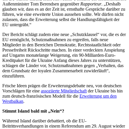
Außenminister Tom Berendsen gegenüber
Rapporteur
. „Deshalb
glauben wir, dass es an der Zeit ist, ernsthafte Gespräche darüber zu
führen, wie eine erweiterte Union aussehen sollte. Wir dürfen nicht
zulassen, dass die Erweiterung selbst die Handlungsfähigkeit der
EU untergräbt.“
Der Bericht schlägt zudem eine neue „Schutzklausel“ vor, die es der
EU ermöglicht, Schutzmaßnahmen zu ergreifen, falls neue
Mitglieder in den Bereichen Demokratie, Rechtsstaatlichkeit oder
Pressefreiheit Rückschritte machen. In einer verdeckten Anspielung
auf Ungarns monatelange Weigerung, ein 90-Milliarden-Euro-
Kreditpaket für die Ukraine Anfang dieses Jahres zu unterstützen,
schlagen die Länder vor, Schutzmaßnahmen gegen „Verhalten, das
dem Grundsatz der loyalen Zusammenarbeit zuwiderläuft“,
einzuführen.
Frische Ideen prägen die Erweiterungsdebatte neu, von deutschen
Vorschlägen für eine
assoziierte Mitgliedschaft
der Ukraine bis hin
zum deutsch-französischen Modell für die
Erweiterung um den
Westbalkan
.
Stimmt Island bald mit „Nein“?
Während Island darüber debattiert, ob die EU-
Beitrittsverhandlungen in einem Referendum am 29. August wieder