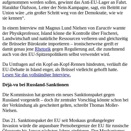
aufgenommen werden sollen, gewinnt das Anti-EU-Lager an Fahrt.
Haraldur Ólafsson, Leiter der Nein-Kampagne, sagt, ein Beitritt zur
Union wäre „ein großer Schritt weg von der Demokratie, wie wir
sie kennen“.
In einem Interview mit Magnus Lund Nielsen von
Euractiv
warnte
der Physikprofessor, Island könne die Kontrolle über Fischerei,
Landwirtschaft und natürliche Ressourcen verlieren und gleichzeitig
die Brüsseler Bürokratie importieren – ironischerweise greift er
damit genau jene
Rhetorik
gegen Regulierung auf, die zunehmend
auch von den EU-Spitzenpolitikern selbst verwendet wird.
Da Umfragen auf ein Kopf-an-Kopf-Rennen hindeuten, verläuft die
EU-Debatte in Island enger, als Brüssel vielleicht gehofft hatte.
Lesen Sie das vollständige Interview.
Déjà-vu bei Russland-Sanktionen
Die Kommission hat gestern ein neues Sanktionspaket gegen
Russland vorgestellt – doch ihr zentraler Vorschlag könnte schon bei
der Verkündung als gescheitert gelten, schreibt Thomas Moller-
Nielsen.
Das 21. Sanktionspaket der EU seit Moskaus großangelegter
Invasion würde die anpassbare Preisobergrenze der EU für russische
Ölexporte bis Januar nächsten Jahres einfrieren. Der Mechanismus