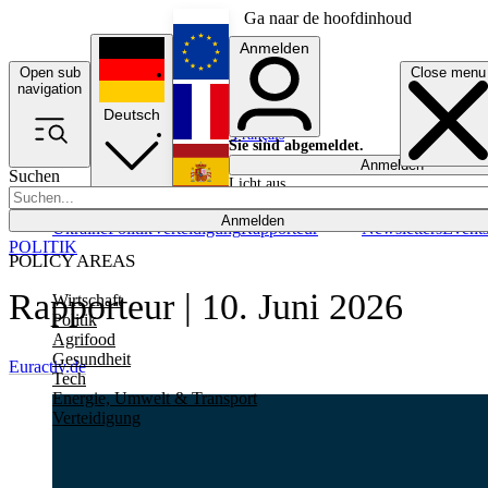
Ga naar de hoofdinhoud
Anmelden
Open sub
Close menu
English
navigation
Deutsch
Français
Sie sind abgemeldet.
Anmelden
Suchen
Licht aus
Español
Anmelden
Ukraine
Politik
Verteidigung
Rapporteur
Newsletters
Event
POLITIK
POLICY AREAS
Rapporteur | 10. Juni 2026
Wirtschaft
Politik
Agrifood
Gesundheit
Euractiv.de
Tech
Energie, Umwelt & Transport
Verteidigung