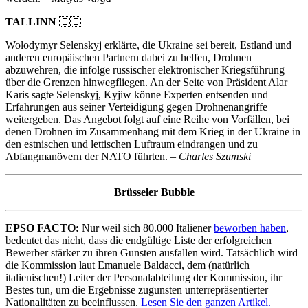
TALLINN
🇪🇪
Wolodymyr Selenskyj erklärte, die Ukraine sei bereit, Estland und
anderen europäischen Partnern dabei zu helfen, Drohnen
abzuwehren, die infolge russischer elektronischer Kriegsführung
über die Grenzen hinwegfliegen. An der Seite von Präsident Alar
Karis sagte Selenskyj, Kyjiw könne Experten entsenden und
Erfahrungen aus seiner Verteidigung gegen Drohnenangriffe
weitergeben. Das Angebot folgt auf eine Reihe von Vorfällen, bei
denen Drohnen im Zusammenhang mit dem Krieg in der Ukraine in
den estnischen und lettischen Luftraum eindrangen und zu
Abfangmanövern der NATO führten. –
Charles Szumski
Brüsseler Bubble
EPSO FACTO:
Nur weil sich 80.000 Italiener
beworben haben
,
bedeutet das nicht, dass die endgültige Liste der erfolgreichen
Bewerber stärker zu ihren Gunsten ausfallen wird. Tatsächlich wird
die Kommission laut Emanuele Baldacci, dem (natürlich
italienischen!) Leiter der Personalabteilung der Kommission, ihr
Bestes tun, um die Ergebnisse zugunsten unterrepräsentierter
Nationalitäten zu beeinflussen.
Lesen Sie den ganzen Artikel.