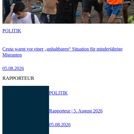
POLITIK
Ceuta warnt vor einer „unhaltbaren“ Situation für minderjährige
Migranten
05.08.2026
RAPPORTEUR
POLITIK
Rapporteur | 5. August 2026
05.08.2026