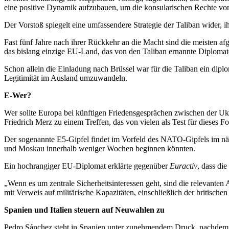
eine positive Dynamik aufzubauen, um die konsularischen Rechte von
Der Vorstoß spiegelt eine umfassendere Strategie der Taliban wider, 
Fast fünf Jahre nach ihrer Rückkehr an die Macht sind die meisten a
das bislang einzige EU-Land, das von den Taliban ernannte Diplomat
Schon allein die Einladung nach Brüssel war für die Taliban ein dip
Legitimität im Ausland umzuwandeln.
E-Wer?
Wer sollte Europa bei künftigen Friedensgesprächen zwischen der Ukra
Friedrich Merz zu einem Treffen, das von vielen als Test für dieses
Der sogenannte E5-Gipfel findet im Vorfeld des NATO-Gipfels im näc
und Moskau innerhalb weniger Wochen beginnen könnten.
Ein hochrangiger EU-Diplomat erklärte gegenüber
Euractiv
, dass di
„Wenn es um zentrale Sicherheitsinteressen geht, sind die relevanten 
mit Verweis auf militärische Kapazitäten, einschließlich der britisc
Spanien und Italien steuern auf Neuwahlen zu
Pedro Sánchez steht in Spanien unter zunehmendem Druck, nachdem ein