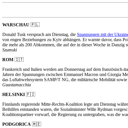
WARSCHAU
🇵🇱
Donald Tusk versprach am Dienstag, die
Spannungen mit der Ukrain
von engen Beziehungen zu Kyiv abhängen. Er warnte davor, dass Polit
die mehr als 200 Abkommen, die auf der in dieser Woche in Danzig 
Szumski
ROM
🇮🇹
Frankreich und Italien werden am Donnerstag auf dem französisch-it
Jahren der Spannungen zwischen Emmanuel Macron und Giorgia Meloni
das Luftabwehrsystem SAMP/T NG, die militärische Mobilität sowie 
Guastamacchia
HELSINKI
🇫🇮
Finnlands regierende Mitte-Rechts-Koalition legte am Dienstag währen
Beihilfen entstanden waren, die Sozialminister Wille Rydman vorgesch
Koalitionspartner vorwarf, die Regierung zu untergraben, was die w
PODGORICA
🇲🇪