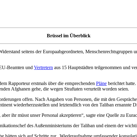
Brüssel im Überblick
iderstand seitens der Europaabgeordneten, Menschenrechtsgruppen und
it EU-Beamten und
Vertretern
aus 15 Hauptstädten teilgenommen und ver
dem Rapporteur erstmals über die entsprechenden
Pläne
berichtet hatte
nden Afghanen gehe, die wegen Straftaten verurteilt worden seien.
 Forderungen offen. Nach Angaben von Personen, die mit den Gesprächen
inent wiederherzustellen und letztendlich von den Taliban ernannte D
aber ihr müsst unser Personal akzeptieren“, sagte eine Quelle zu Eurac
kationschef des Außenministeriums der Taliban und einem der wichti
räche hätten sich auf Schritte zur „Wiederaufnahme umfassender konsula