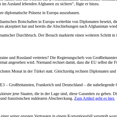
 im Ausland lebenden Afghanen zu sichern“, fügte er hinzu.
ihre diplomatische Präsenz in Europa auszubauen.
fghanischen Botschaften in Europa weiterhin von Diplomaten besetzt, d
en akzeptiert hat und bereits die Abschiebungen nach Afghanistan wi
lomatischer Durchbruch. Der Besuch markierte einen weiteren Schritt i
ine und Russland vertreten? Die Regierungschefs von Großbritannien, F
 Format angesehen wird. Niemand rechnet damit, dass die EU selbst die
hsten Monat in der Türkei statt. Gleichzeitig rechnen Diplomaten un
e E3 – Großbritannien, Frankreich und Deutschland – die naheliegend
Akteure jene Staaten, die in der Lage sind, diese Garantien zu geben. 
hen und französischen nuklearen Abschreckung.
Zum Artikel geht es hier.
er seiner engsten Vertrauten in einem Korruptionsfall verurteilt wur