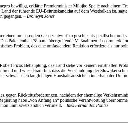
egro bewilligt, erklärte Premierminister Milojko Spajić nach einem Tr
Land der führende EU-Beitrittskandidat auf dem Westbalkan ist, sagte
en gegangen. –
Bronwyn Jones
 einen umfassenden Gesetzentwurf zu geschlechtsspezifischer und sex
Das Paket enthält 78 parteiübergreifende Maßnahmen. Lecornu erklärt
misches Problem, das eine umfassendere Reaktion erfordere als nur pol
obert Ficos Behauptung, das Land stehe vor keinem ernsthaften Probl
führend und wies darauf hin, dass die Verschuldung der Slowakei schnel
e der schwächsten langfristigen Haushaltsaussichten innerhalb der Unio
hez gegen Rücktrittsforderungen, nachdem der ehemalige Verkehrsmini
e Regierung habe „von Anfang an“ politische Verantwortung übernommen
tion unmissverständlich verurteilt. –
Inés Fernández-Pontes