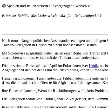
🟢
Spanien und Italien steuern auf vorgezogene Wahlen zu
Brüsseler Bubble: Was ist das irische Wort für „Schadenfreude“?
Nach monatelangen politischen Auseinandersetzungen und heftigem W
Taliban-Delegation in Brüssel zu einem hochsensiblen Besuch.
Mit Sondervisa ausgestattet haben sie an einer Reihe von Treffen m
abschieben will, muss es sich mit den Taliban auseinandersetzen.
Die umstrittene Reise steht seit April im Fokus intensiver
Kritik
, nach
Angelegenheit dar, bei der es um die Rückführung von in Europa lebe
Hinter verschlossenen Türen legten die Taliban jedoch ihre eigenen
dazu, die konsularischen Dienste für Afghanen auf dem gesamten Kont
Ihre Botschaft lautete: „Wenn ihr Rückführungen wollt, kein Problem, 
Die Delegation wurde von Abdul Qahar Balkhi geleitet, dem Kommuni
In einer Erklärung, die Rapporteur vorliegt, sagte Balkhi, die Gesp