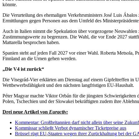
könnte.
Die Verurteilung des ehemaligen Verkehrsministers José Luis Ábalos
Ermittlungen gegen Personen aus dem Umfeld des Ministerpräsidente
Auch in Italien nimmt die Spekulation über vorgezogene Neuwahlen
Zustimmungswerte zu begrenzen. Die Wahl, die vor Ende 2027 stattfinde
Mattarella besprochen haben.
Spanien steht auf jeden Fall 2027 vor einer Wahl. Roberta Metsola, 
Finnland an die Urnen gehen werden.
„Die V4 ist zurück“
Die Visegrád-Vier erklärten am Dienstag auf einem Gipfeltreffen in 
Wettbewerbsfähigkeit und den nächsten langfristigen EU-Haushalt.
Péter Magyar machte Viktor Orbán für die jüngsten Schwierigkeiten
Polen, Tschechien und der Slowakei bekräftigten zudem ihre Ablehn
Drei neue Artikel von
Euractiv:
Kommentar: Großbritannien darf nicht allein über seine Zukunf
Kommissar schließt Verbot dynamischer Ticketpreise aus
Brüssel rügt EU-Staaten wegen ihrer Zurückhaltung bei der 