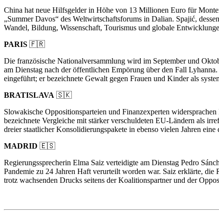
China hat neue Hilfsgelder in Höhe von 13 Millionen Euro für Monten
„Summer Davos“ des Weltwirtschaftsforums in Dalian. Spajić, dessen 
Wandel, Bildung, Wissenschaft, Tourismus und globale Entwicklung
PARIS
🇫🇷
Die französische Nationalversammlung wird im September und Oktober
am Dienstag nach der öffentlichen Empörung über den Fall Lyhanna. 
eingeführt; er bezeichnete Gewalt gegen Frauen und Kinder als syste
BRATISLAVA
🇸🇰
Slowakische Oppositionsparteien und Finanzexperten widersprachen R
bezeichnete Vergleiche mit stärker verschuldeten EU-Ländern als irre
dreier staatlicher Konsolidierungspakete in ebenso vielen Jahren ein
MADRID
🇪🇸
Regierungssprecherin Elma Saiz verteidigte am Dienstag Pedro Sánc
Pandemie zu 24 Jahren Haft verurteilt worden war. Saiz erklärte, di
trotz wachsenden Drucks seitens der Koalitionspartner und der Opposi