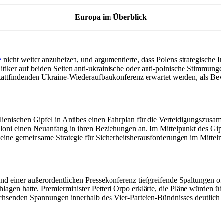
Europa im Überblick
e
nicht weiter anzuheizen, und argumentierte, dass Polens strategische In
iker auf beiden Seiten anti-ukrainische oder anti-polnische Stimmung
stattfindenden Ukraine-Wiederaufbaukonferenz erwartet werden, als B
alienischen Gipfel in Antibes einen Fahrplan für die Verteidigungszu
 einen Neuanfang in ihren Beziehungen an. Im Mittelpunkt des Gipfe
eine gemeinsame Strategie für Sicherheitsherausforderungen im Mitte
d einer außerordentlichen Pressekonferenz tiefgreifende Spaltungen off
lagen hatte. Premierminister Petteri Orpo erklärte, die Pläne würden ü
achsenden Spannungen innerhalb des Vier-Parteien-Bündnisses deutlich