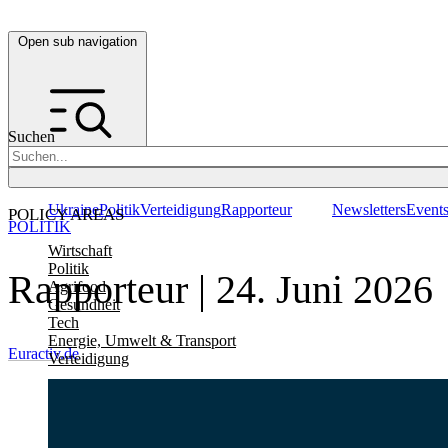
Open sub navigation
Suchen
Ukraine
Politik
Verteidigung
Rapporteur
Newsletters
Event
POLICY AREAS
POLITIK
Wirtschaft
Politik
Rapporteur | 24. Juni 2026
Agrifood
Gesundheit
Tech
Energie, Umwelt & Transport
Euractiv.de
Verteidigung