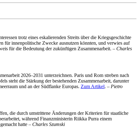
teressen trotz eines eskalierenden Streits über die Kriegsgeschichte
en für innenpolitische Zwecke ausnutzen könnten, und verwies auf
eweis für die Bedeutung der zukünftigen Zusammenarbeit.
– Charles
sammenarbeit 2026–2031 unterzeichnen. Paris und Rom streben nach
ls steht die Stärkung der bestehenden Zusammenarbeit, darunter
lmeerraum und an der Südflanke Europas.
Zum Artikel
.
– Pietro
en, die durch umstrittene Änderungen der Kriterien für staatliche
berarbeitet, während Finanzministerin Riikka Purra einem
 gemacht hatte –
Charles Szumski