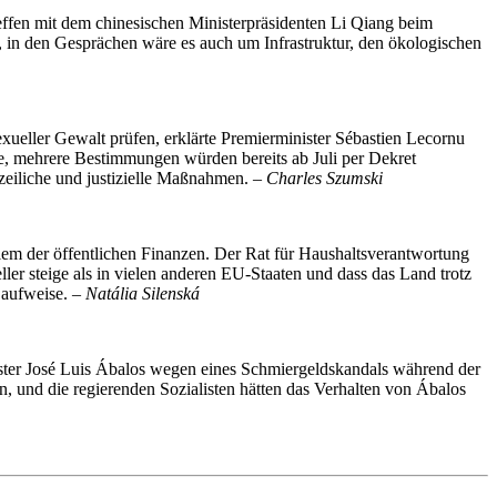
effen mit dem chinesischen Ministerpräsidenten Li Qiang beim
, in den Gesprächen wäre es auch um Infrastruktur, den ökologischen
ueller Gewalt prüfen, erklärte Premierminister Sébastien Lecornu
e, mehrere Bestimmungen würden bereits ab Juli per Dekret
izeiliche und justizielle Maßnahmen. –
Charles Szumski
em der öffentlichen Finanzen. Der Rat für Haushaltsverantwortung
ler steige als in vielen anderen EU-Staaten und dass das Land trotz
n aufweise. –
Natália Silenská
ster José Luis Ábalos wegen eines Schmiergeldskandals während der
, und die regierenden Sozialisten hätten das Verhalten von Ábalos