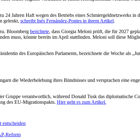
 zu 24 Jahren Haft wegen des Betriebs eines Schmiergeldnetzwerks in 
n gelenkt,
schreibt Inés Fernández-Pontes in ihrem Artikel
.
 zu. Bloomberg
berichtete
, dass Giorgia Meloni prüft, die für 2027 gep
n muss, könnte bereits im April stattfinden. Meloni soll diese Möglich
Präsidentin des Europäischen Parlaments, bezeichnete die Woche als „
Ungarn die Wiederbelebung ihres Bündnisses und versprachen eine enge
 der Gruppe verantwortlich, während Donald Tusk das diplomatische 
ung des EU-Migrationspakts.
Hier geht es zum Artikel.
t entscheiden
GAP-Reform