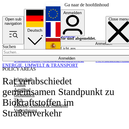
Ga naar de hoofdinhoud
Anmelden
Open sub
Close menu
English
navigation
Deutsch
Français
Sie sind abgemeldet.
Anmelden
Suchen
Licht aus
Español
Anmelden
Ukraine
Politik
Verteidigung
Rapporteur
Newsletters
Event
ENERGIE, UMWELT & TRANSPORT
POLICY AREAS
Rat verabschiedet
Wirtschaft
Politik
gemeinsamen Standpunkt zu
Agrifood
Gesundheit
Biokraftstoffen im
Tech
Energie, Umwelt & Transport
Straßenverkehr
Verteidigung