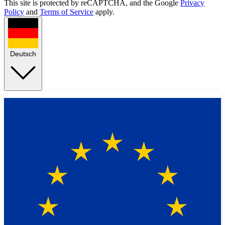
This site is protected by reCAPTCHA, and the Google
Privacy
Policy
and
Terms of Service
apply.
Deutsch