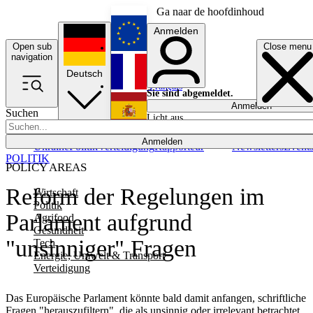
Ga naar de hoofdinhoud
Anmelden
Open sub
Close menu
English
navigation
Deutsch
Français
Sie sind abgemeldet.
Anmelden
Suchen
Licht aus
Español
Anmelden
Ukraine
Politik
Verteidigung
Rapporteur
Newsletters
Event
POLITIK
POLICY AREAS
Reform der Regelungen im
Wirtschaft
Politik
Parlament aufgrund
Agrifood
Gesundheit
"unsinniger" Fragen
Tech
Energie, Umwelt & Transport
Verteidigung
Das Europäische Parlament könnte bald damit anfangen, schriftliche
Fragen "herauszufiltern", die als unsinnig oder irrelevant betrachtet