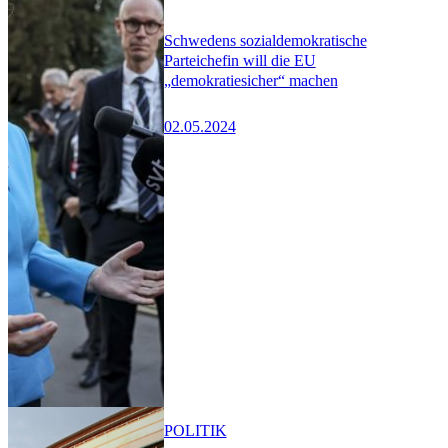
Schwedens sozialdemokratische
Parteichefin will die EU
„demokratiesicher“ machen
02.05.2024
POLITIK