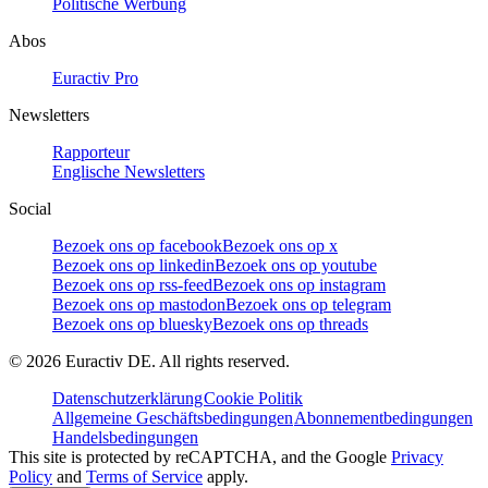
Politische Werbung
Abos
Euractiv Pro
Newsletters
Rapporteur
Englische Newsletters
Social
Bezoek ons op facebook
Bezoek ons op x
Bezoek ons op linkedin
Bezoek ons op youtube
Bezoek ons op rss-feed
Bezoek ons op instagram
Bezoek ons op mastodon
Bezoek ons op telegram
Bezoek ons op bluesky
Bezoek ons op threads
©
2026
Euractiv DE. All rights reserved.
Datenschutzerklärung
Cookie Politik
Allgemeine Geschäftsbedingungen
Abonnementbedingungen
Handelsbedingungen
This site is protected by reCAPTCHA, and the Google
Privacy
Policy
and
Terms of Service
apply.