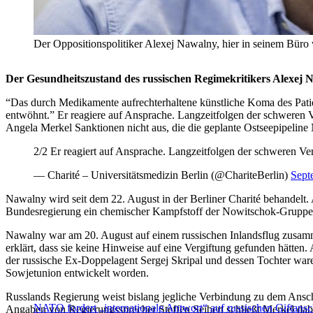
Der Oppositionspolitiker Alexej Nawalny, hier in seinem 
Der Gesundheitszustand des russischen Regimekritikers Alexej N
“Das durch Medikamente aufrechterhaltene künstliche Koma des Patien
entwöhnt.” Er reagiere auf Ansprache. Langzeitfolgen der schweren V
Angela Merkel Sanktionen nicht aus, die die geplante Ostseepipeline
2/2 Er reagiert auf Ansprache. Langzeitfolgen der schweren Ver
— Charité – Universitätsmedizin Berlin (@ChariteBerlin)
Sept
Nawalny wird seit dem 22. August in der Berliner Charité behandelt.
Bundesregierung ein chemischer Kampfstoff der Nowitschok-Gruppe
Nawalny war am 20. August auf einem russischen Inlandsflug zusamm
erklärt, dass sie keine Hinweise auf eine Vergiftung gefunden hätte
der russische Ex-Doppelagent Sergej Skripal und dessen Tochter wa
Sowjetunion entwickelt worden.
Russlands Regierung weist bislang jegliche Verbindung zu dem Ansc
NATO fordert „internationale Antwort“ auf russischen Giftansc
Angaben von Regierungssprecher Steffen Seibert schließt Merkel dabei