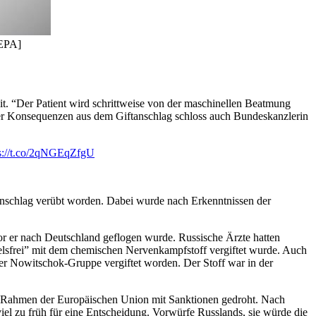
/EPA]
t. “Der Patient wird schrittweise von der maschinellen Beatmung
über Konsequenzen aus dem Giftanschlag schloss auch Bundeskanzlerin
ps://t.co/2qNGEqZfgU
tanschlag verübt worden. Dabei wurde nach Erkenntnissen der
r er nach Deutschland geflogen wurde. Russische Ärzte hatten
ifelsfrei” mit dem chemischen Nervenkampfstoff vergiftet wurde. Auch
r Nowitschok-Gruppe vergiftet worden. Der Stoff war in der
im Rahmen der Europäischen Union mit Sanktionen gedroht. Nach
iel zu früh für eine Entscheidung. Vorwürfe Russlands, sie würde die