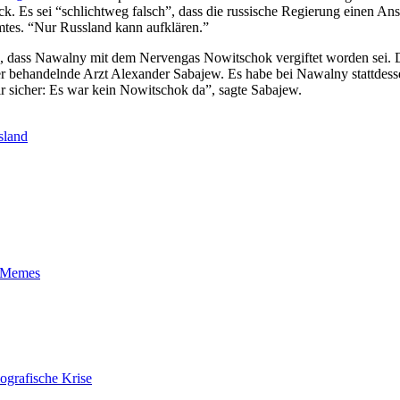
 Es sei “schlichtweg falsch”, dass die russische Regierung einen Ansc
mtes. “Nur Russland kann aufklären.”
sen, dass Nawalny mit dem Nervengas Nowitschok vergiftet worden sei. 
 der behandelnde Arzt Alexander Sabajew. Es habe bei Nawalny stattdess
r sicher: Es war kein Nowitschok da”, sagte Sabajew.
sland
t-Memes
ografische Krise