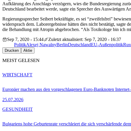
Aufklärung des Anschlags verzögern, wies die Bundesregierung zurück.
Deutschland bearbeitet werde, sagte ein Sprecher des Auswärtigen A
Regierungssprecher Seibert bekräftigte, es sei “zweifelsfrei” bewie
widersprach dem. Laborergebnisse hätten dies nicht bestätigt, sagte
die Behandlung mit Atropin abgebrochen. “Als Toxikologe bin ich mi
Sep 7, 2020 - 15:44
Zuletzt aktualisiert: Sep 7, 2020 - 16:37
Politik
Alexej Nawalny
Berlin
Deutschland
EU-Außenpolitik
Rus
Drucken
Aktie
MEIST GELESEN
WIRTSCHAFT
Europäer machen aus den vorgeschlagenen Euro-Banknoten Interne
25.07.2026
GESUNDHEIT
Bulgariens hohe Geburtenrate verschleiert die sich verschärfende dem