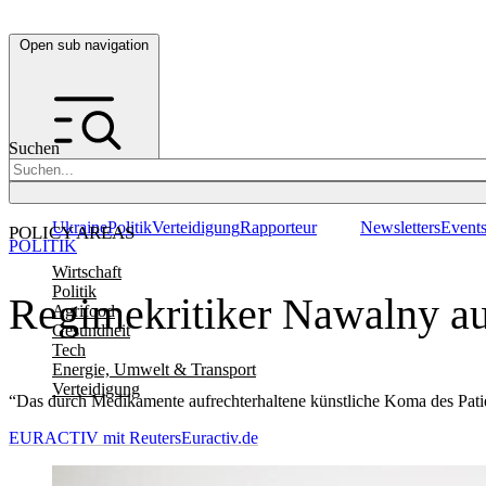
Open sub navigation
Suchen
Ukraine
Politik
Verteidigung
Rapporteur
Newsletters
Event
POLICY AREAS
POLITIK
Wirtschaft
Politik
Regimekritiker Nawalny a
Agrifood
Gesundheit
Tech
Energie, Umwelt & Transport
Verteidigung
“Das durch Medikamente aufrechterhaltene künstliche Koma des Patien
EURACTIV mit Reuters
Euractiv.de