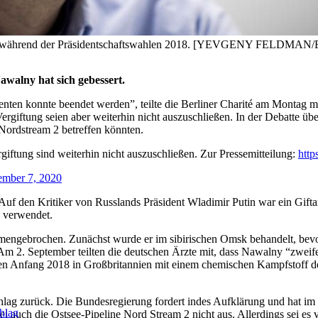
Büro während der Präsidentschaftswahlen 2018. [YEVGENY FELDMAN
awalny hat sich gebessert.
ten konnte beendet werden”, teilte die Berliner Charité am Montag mi
ergiftung seien aber weiterhin nicht auszuschließen. In der Debatte 
 Nordstream 2 betreffen könnten.
giftung sind weiterhin nicht auszuschließen. Zur Pressemitteilung:
htt
ember 7, 2020
 Auf den Kritiker von Russlands Präsident Wladimir Putin war ein Gif
 verwendet.
engebrochen. Zunächst wurde er im sibirischen Omsk behandelt, bevo
n. Am 2. September teilten die deutschen Ärzte mit, dass Nawalny “zwe
ren Anfang 2018 in Großbritannien mit einem chemischen Kampfstoff de
hlag zurück. Die Bundesregierung fordert indes Aufklärung und hat 
hlag
 auch die Ostsee-Pipeline Nord Stream 2 nicht aus. Allerdings sei es v