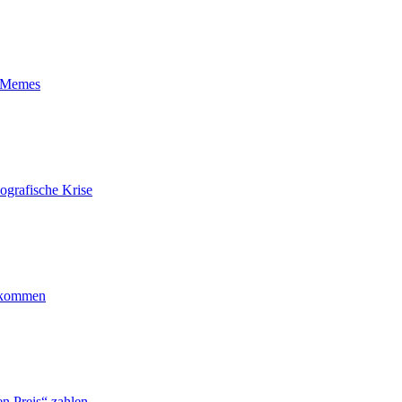
t-Memes
ografische Krise
ankommen
n Preis“ zahlen