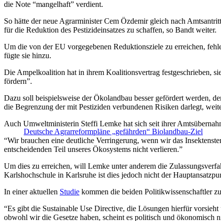
die Note “mangelhaft” verdient.
So hätte der neue Agrarminister Cem Özdemir gleich nach Amtsantri
für die Reduktion des Pestizideinsatzes zu schaffen, so Bandt weiter.
Um die von der EU vorgegebenen Reduktionsziele zu erreichen, fehle
fügte sie hinzu.
Die Ampelkoalition hat in ihrem Koalitionsvertrag festgeschrieben, s
fördern”.
Dazu soll beispielsweise der Ökolandbau besser gefördert werden, de
die Begrenzung der mit Pestiziden verbundenen Risiken darlegt, weit
Auch Umweltministerin Steffi Lemke hat sich seit ihrer Amtsüberna
Deutsche Agrarreformpläne „gefährden“ Biolandbau-Ziel
“Wir brauchen eine deutliche Verringerung, wenn wir das Insektens
entscheidenden Teil unseres Ökosystems nicht verlieren.”
Um dies zu erreichen, will Lemke unter anderem die Zulassungsverf
Karlshochschule in Karlsruhe ist dies jedoch nicht der Hauptansatzpu
In einer aktuellen
Studie
kommen die beiden Politikwissenschaftler zu 
“Es gibt die Sustainable Use Directive, die Lösungen hierfür vorsie
obwohl wir die Gesetze haben, scheint es politisch und ökonomisch n