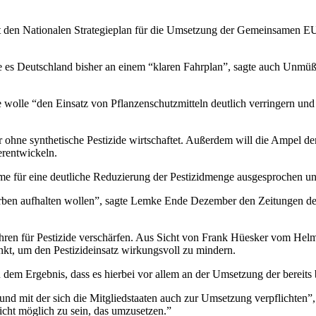
tt den Nationalen Strategieplan für die Umsetzung der Gemeinsamen EU
 es Deutschland bisher an einem “klaren Fahrplan”, sagte auch Unmüß
ie wolle “den Einsatz von Pflanzenschutzmitteln deutlich verringern un
r ohne synthetische Pestizide wirtschaftet. Außerdem will die Ampel d
erentwickeln.
hme für eine deutliche Reduzierung der Pestizidmenge ausgesprochen 
terben aufhalten wollen”, sagte Lemke Ende Dezember den Zeitungen 
ahren für Pestizide verschärfen. Aus Sicht von Frank Hüesker vom He
nkt, um den Pestizideinsatz wirkungsvoll zu mindern.
dem Ergebnis, dass es hierbei vor allem an der Umsetzung der bereits 
ht und mit der sich die Mitgliedstaaten auch zur Umsetzung verpflich
icht möglich zu sein, das umzusetzen.”