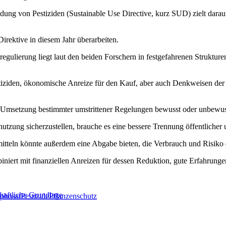
ung von Pestiziden (Sustainable Use Directive, kurz SUD) zielt darauf 
rektive in diesem Jahr überarbeiten.
regulierung liegt laut den beiden Forschern in festgefahrenen Struktu
stiziden, ökonomische Anreize für den Kauf, aber auch Denkweisen der 
Umsetzung bestimmter umstrittener Regelungen bewusst oder unbewusst
utzung sicherzustellen, brauche es eine bessere Trennung öffentlicher u
teln könnte außerdem eine Abgabe bieten, die Verbrauch und Risiko des
iniert mit finanziellen Anreizen für dessen Reduktion, gute Erfahrung
haftliche Grundlage
phosat
Pestizide
Pflanzenschutz