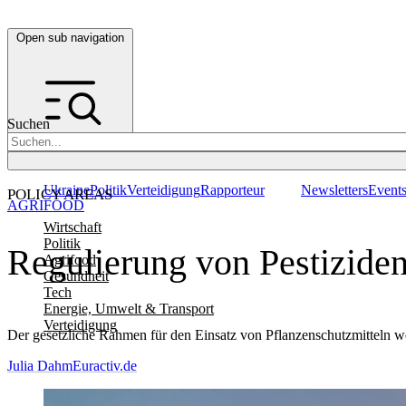
Open sub navigation
Suchen
Ukraine
Politik
Verteidigung
Rapporteur
Newsletters
Event
POLICY AREAS
AGRIFOOD
Wirtschaft
Politik
Regulierung von Pestizide
Agrifood
Gesundheit
Tech
Energie, Umwelt & Transport
Verteidigung
Der gesetzliche Rahmen für den Einsatz von Pflanzenschutzmitteln w
Julia Dahm
Euractiv.de