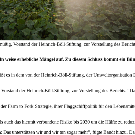
ig, Vorstand der Heinrich-Böll-Stiftung, zur Vorstellung des Berichts
eln weise erhebliche Mängel auf. Zu diesem Schluss kommt ein B
, heißt es in dem von der Heinrich-Böll-Stiftung, der Umweltorganis
stand der Heinrich-Böll-Stiftung, zur Vorstellung des Berichts. “Dafür
er Farm-to-Fork-Strategie, ihrer Flaggschiffpolitik für den Lebensmitte
als auch das hiermit verbundene Risiko bis 2030 um die Hälfte zu reduz
: Das unterstützen wir und wir tun sogar mehr”, fügte Bandt hinzu. Da