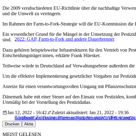
Die 2009 verabschiedeten EU-Richtlinie über die nachhaltige Verwend
und die Umwelt zu verringern.
Im Rahmen der Farm-to-Fork-Strategie will die EU-Kommission die Di
Ein wesentlicher Grund für die Mängel in der Umsetzung der Pestizid
2022: GAP, Farm-to-Fork und andere Dauerbrenner
sind.
Dazu gehören beispielsweise Infrastrukturen für den Vertrieb von Pe
Entscheidungsträger:innen, erklärte Frank Hüesker.
Teilweise würde in Deutschland auf Verwaltungsebene außerdem die 
Um die effektive Implementierung gesetzlicher Vorgaben zur Pestizidn
Anreize für einen verantwortungsvollen Umgang mit Pflanzenschutzmit
Dänemark habe mit einer Steuer auf den Einsatz von Pestiziden, komb
Unmüßig
bei der Vorstellung des Pestizidatlas.
Jan 12, 2022 - 16:42
Zuletzt aktualisiert: Jan 21, 2022 - 19:36
Glyphosat-Zulassung: Interessengruppen streiten über wissensc
Agrifood
Cem Özdemir
Farm-to-Fork-Strategie
GAP Reform
Gly
Drucken
Aktie
MEIST GELESEN